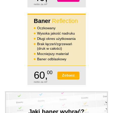
netto za m
2
Baner
Reflection
Oczkowany
Wysoka jakość nadruku
Długi okres użytkowania
Brak łączeń/zgrzewań
(druk w całości)
Mocniejszy materiał
Baner odblaskowy
60,
00
Zobacz
netto za m
2
Jaki baner wybrać?