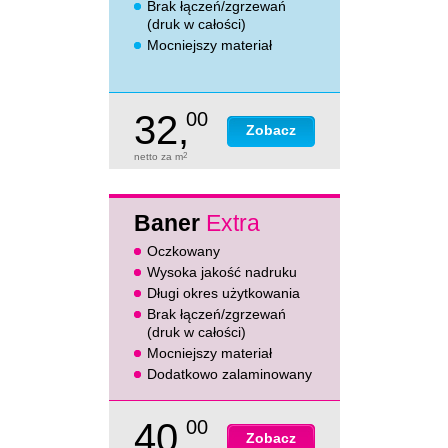
Brak łączeń/zgrzewań
(druk w całości)
Mocniejszy materiał
32,
00
Zobacz
netto za m
2
Baner
Extra
Oczkowany
Wysoka jakość nadruku
Długi okres użytkowania
Brak łączeń/zgrzewań
(druk w całości)
Mocniejszy materiał
Dodatkowo zalaminowany
40,
00
Zobacz