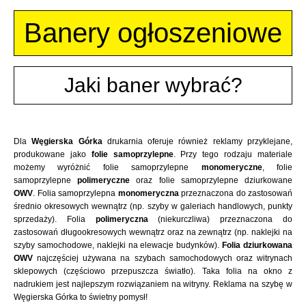
Banery ogłoszeniowe
Jaki baner wybrać?
Dla
Węgierska Górka
drukarnia oferuje również reklamy przyklejane,
produkowane jako
folie samoprzylepne
. Przy tego rodzaju materiale
możemy wyróżnić folie samoprzylepne
monomeryczne
, folie
samoprzylepne
polimeryczne
oraz folie samoprzylepne dziurkowane
OWV
. Folia samoprzylepna
monomeryczna
przeznaczona do zastosowań
średnio okresowych wewnątrz (np. szyby w galeriach handlowych, punkty
sprzedaży). Folia
polimeryczna
(niekurczliwa) przeznaczona do
zastosowań długookresowych wewnątrz oraz na zewnątrz (np. naklejki na
szyby samochodowe, naklejki na elewacje budynków).
Folia dziurkowana
OWV
najczęściej używana na szybach samochodowych oraz witrynach
sklepowych (częściowo przepuszcza światło). Taka folia na okno z
nadrukiem jest najlepszym rozwiązaniem na witryny. Reklama na szybę w
Węgierska Górka to świetny pomysł!