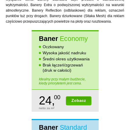
wytrzymałości. Banery Extra o podwyższonej wytrzymałości na warunki
atmosferyczne. Banery Reflection (odblaskowe) dla reklam, oznaczeń
punktów tuż przy drogach. Banery dziurkowane (Sitaka Mesh) dla reklam
częściowo przepuszczających powietrze na płoty oraz rusztowania.
Baner
Economy
Oczkowany
Wysoka jakość nadruku
Średni okres użytkowania
Brak łączeń/zgrzewań
(druk w całości)
Idealny przy małym budżecie,
kiedy priorytetem jest cena.
24,
00
Zobacz
netto za m
2
Baner
Standard