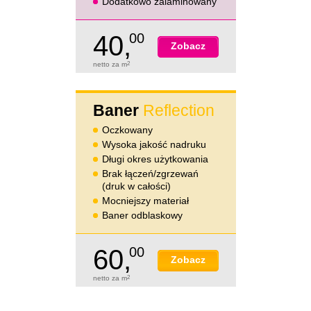
Dodatkowo zalaminowany
40,
00
Zobacz
netto za m
2
Baner
Reflection
Oczkowany
Wysoka jakość nadruku
Długi okres użytkowania
Brak łączeń/zgrzewań
(druk w całości)
Mocniejszy materiał
Baner odblaskowy
60,
00
Zobacz
netto za m
2