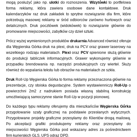
mogą posłużyć jako np.
ulotki
do roznoszenia.
Wizytówki
to portfelowa
forma reklamy, która zawiera osobowe dane kontaktowe. Druk
kalendarzyków raz druk zakładek to sprytne rozwiązanie dla firm, które
potrzebują masowej reklamy w śród odbiorców zarówno hurtowych oraz
detalicznych. Druk pocztówek (widokówek) to rozwiązanie głównie do
promowanie miejscowości, zabytków czy dzieł sztuki.
Prócz wyżej wymienionych produktów
drukarnia
Advanced również oferuje
dla Węgierska Górka druk na plexi, druk na PCV oraz grawer laserowy na
wszelkiego rodzaju materiałach.
Plexi
oraz
PCV
spienione służą głównie
do produkcji tabliczek informacyjnych. Grawer wykonujemy głównie w
przypadku brendowania np. narzędzi produkcyjnych czy wierteł. Służy
również do wypalania tekstu lub obrazów na materiałach ze szkła.
Druk
Roll-Up Węgierska Górka to forma reklamy przeznaczona głównie na
prezentacje, czy stoiska degustacyjne. System wystawienniczy
Roll-Up
o
powierzchni 2m2 z nadrukiem posiada własną stabilną konstrukcję
umożliwiającą samoczynne stanie Roll-Up w pozycji pionowej.
Do każdego typu reklamy oferujemy dla mieszkańców
Węgierska Górka
przygotowanie szaty graficznej na podstawie przesłanych wytycznych.
Przygotowane projekty graficzne przesyłamy do Klientów drogą mailową.
Po akceptacji grafiki produkujemy reklamy oraz przesyłamy do
miejscowości Węgierska Górka pod wskazany adres za pośrednictwem
firm kurierskich GLS, UPS odraz DPD.