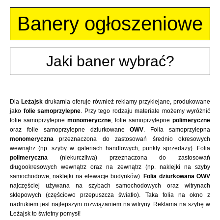
Banery ogłoszeniowe
Jaki baner wybrać?
Dla
Leżajsk
drukarnia oferuje również reklamy przyklejane, produkowane
jako
folie samoprzylepne
. Przy tego rodzaju materiale możemy wyróżnić
folie samoprzylepne
monomeryczne
, folie samoprzylepne
polimeryczne
oraz folie samoprzylepne dziurkowane
OWV
. Folia samoprzylepna
monomeryczna
przeznaczona do zastosowań średnio okresowych
wewnątrz (np. szyby w galeriach handlowych, punkty sprzedaży). Folia
polimeryczna
(niekurczliwa) przeznaczona do zastosowań
długookresowych wewnątrz oraz na zewnątrz (np. naklejki na szyby
samochodowe, naklejki na elewacje budynków).
Folia dziurkowana OWV
najczęściej używana na szybach samochodowych oraz witrynach
sklepowych (częściowo przepuszcza światło). Taka folia na okno z
nadrukiem jest najlepszym rozwiązaniem na witryny. Reklama na szybę w
Leżajsk to świetny pomysł!