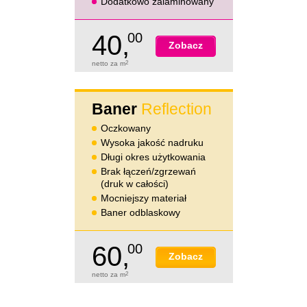
Dodatkowo zalaminowany
40,
00
Zobacz
netto za m
2
Baner
Reflection
Oczkowany
Wysoka jakość nadruku
Długi okres użytkowania
Brak łączeń/zgrzewań
(druk w całości)
Mocniejszy materiał
Baner odblaskowy
60,
00
Zobacz
netto za m
2