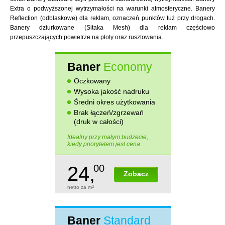
Extra o podwyższonej wytrzymałości na warunki atmosferyczne. Banery
Reflection (odblaskowe) dla reklam, oznaczeń punktów tuż przy drogach.
Banery dziurkowane (Sitaka Mesh) dla reklam częściowo
przepuszczających powietrze na płoty oraz rusztowania.
Baner
Economy
Oczkowany
Wysoka jakość nadruku
Średni okres użytkowania
Brak łączeń/zgrzewań
(druk w całości)
Idealny przy małym budżecie,
kiedy priorytetem jest cena.
24,
00
Zobacz
netto za m
2
Baner
Standard