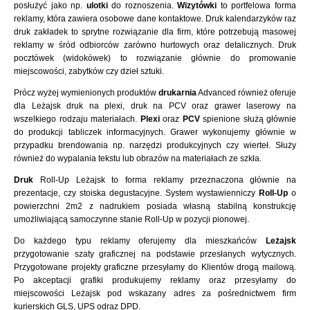
posłużyć jako np.
ulotki
do roznoszenia.
Wizytówki
to portfelowa forma
reklamy, która zawiera osobowe dane kontaktowe. Druk kalendarzyków raz
druk zakładek to sprytne rozwiązanie dla firm, które potrzebują masowej
reklamy w śród odbiorców zarówno hurtowych oraz detalicznych. Druk
pocztówek (widokówek) to rozwiązanie głównie do promowanie
miejscowości, zabytków czy dzieł sztuki.
Prócz wyżej wymienionych produktów
drukarnia
Advanced również oferuje
dla Leżajsk druk na plexi, druk na PCV oraz grawer laserowy na
wszelkiego rodzaju materiałach.
Plexi
oraz
PCV
spienione służą głównie
do produkcji tabliczek informacyjnych. Grawer wykonujemy głównie w
przypadku brendowania np. narzędzi produkcyjnych czy wierteł. Służy
również do wypalania tekstu lub obrazów na materiałach ze szkła.
Druk
Roll-Up Leżajsk to forma reklamy przeznaczona głównie na
prezentacje, czy stoiska degustacyjne. System wystawienniczy
Roll-Up
o
powierzchni 2m2 z nadrukiem posiada własną stabilną konstrukcję
umożliwiającą samoczynne stanie Roll-Up w pozycji pionowej.
Do każdego typu reklamy oferujemy dla mieszkańców
Leżajsk
przygotowanie szaty graficznej na podstawie przesłanych wytycznych.
Przygotowane projekty graficzne przesyłamy do Klientów drogą mailową.
Po akceptacji grafiki produkujemy reklamy oraz przesyłamy do
miejscowości Leżajsk pod wskazany adres za pośrednictwem firm
kurierskich GLS, UPS odraz DPD.