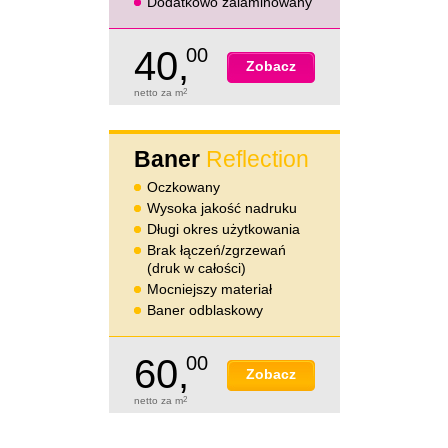
Dodatkowo zalaminowany
40,
00
Zobacz
netto za m
2
Baner
Reflection
Oczkowany
Wysoka jakość nadruku
Długi okres użytkowania
Brak łączeń/zgrzewań
(druk w całości)
Mocniejszy materiał
Baner odblaskowy
60,
00
Zobacz
netto za m
2