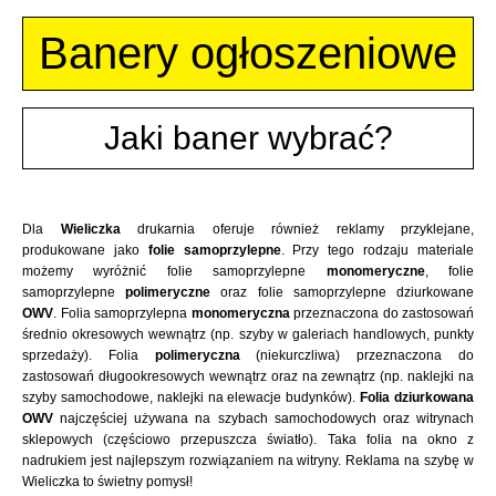
Banery ogłoszeniowe
Jaki baner wybrać?
Dla
Wieliczka
drukarnia oferuje również reklamy przyklejane,
produkowane jako
folie samoprzylepne
. Przy tego rodzaju materiale
możemy wyróżnić folie samoprzylepne
monomeryczne
, folie
samoprzylepne
polimeryczne
oraz folie samoprzylepne dziurkowane
OWV
. Folia samoprzylepna
monomeryczna
przeznaczona do zastosowań
średnio okresowych wewnątrz (np. szyby w galeriach handlowych, punkty
sprzedaży). Folia
polimeryczna
(niekurczliwa) przeznaczona do
zastosowań długookresowych wewnątrz oraz na zewnątrz (np. naklejki na
szyby samochodowe, naklejki na elewacje budynków).
Folia dziurkowana
OWV
najczęściej używana na szybach samochodowych oraz witrynach
sklepowych (częściowo przepuszcza światło). Taka folia na okno z
nadrukiem jest najlepszym rozwiązaniem na witryny. Reklama na szybę w
Wieliczka to świetny pomysł!