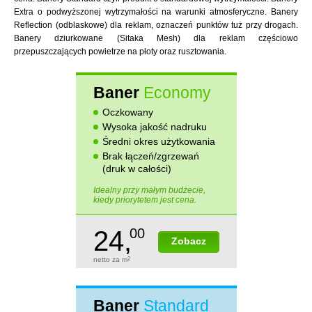
Extra o podwyższonej wytrzymałości na warunki atmosferyczne. Banery
Reflection (odblaskowe) dla reklam, oznaczeń punktów tuż przy drogach.
Banery dziurkowane (Sitaka Mesh) dla reklam częściowo
przepuszczających powietrze na płoty oraz rusztowania.
Baner
Economy
Oczkowany
Wysoka jakość nadruku
Średni okres użytkowania
Brak łączeń/zgrzewań
(druk w całości)
Idealny przy małym budżecie,
kiedy priorytetem jest cena.
24,
00
Zobacz
netto za m
2
Baner
Standard