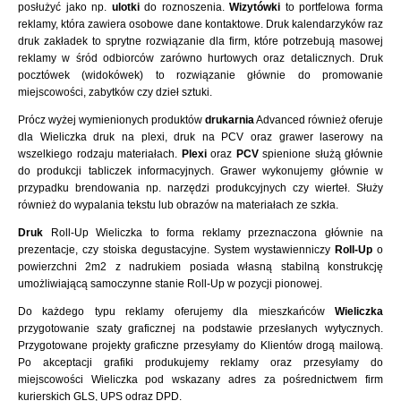
posłużyć jako np.
ulotki
do roznoszenia.
Wizytówki
to portfelowa forma
reklamy, która zawiera osobowe dane kontaktowe. Druk kalendarzyków raz
druk zakładek to sprytne rozwiązanie dla firm, które potrzebują masowej
reklamy w śród odbiorców zarówno hurtowych oraz detalicznych. Druk
pocztówek (widokówek) to rozwiązanie głównie do promowanie
miejscowości, zabytków czy dzieł sztuki.
Prócz wyżej wymienionych produktów
drukarnia
Advanced również oferuje
dla Wieliczka druk na plexi, druk na PCV oraz grawer laserowy na
wszelkiego rodzaju materiałach.
Plexi
oraz
PCV
spienione służą głównie
do produkcji tabliczek informacyjnych. Grawer wykonujemy głównie w
przypadku brendowania np. narzędzi produkcyjnych czy wierteł. Służy
również do wypalania tekstu lub obrazów na materiałach ze szkła.
Druk
Roll-Up Wieliczka to forma reklamy przeznaczona głównie na
prezentacje, czy stoiska degustacyjne. System wystawienniczy
Roll-Up
o
powierzchni 2m2 z nadrukiem posiada własną stabilną konstrukcję
umożliwiającą samoczynne stanie Roll-Up w pozycji pionowej.
Do każdego typu reklamy oferujemy dla mieszkańców
Wieliczka
przygotowanie szaty graficznej na podstawie przesłanych wytycznych.
Przygotowane projekty graficzne przesyłamy do Klientów drogą mailową.
Po akceptacji grafiki produkujemy reklamy oraz przesyłamy do
miejscowości Wieliczka pod wskazany adres za pośrednictwem firm
kurierskich GLS, UPS odraz DPD.