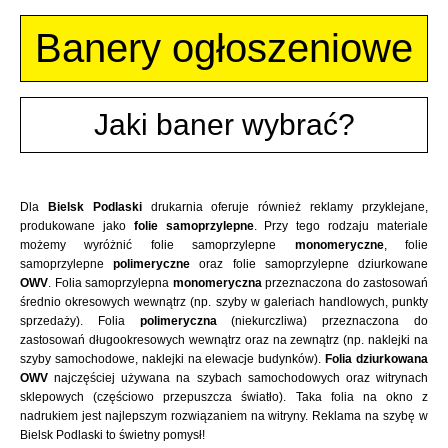
Banery ogłoszeniowe
Jaki baner wybrać?
Dla
Bielsk Podlaski
drukarnia oferuje również reklamy przyklejane,
produkowane jako
folie samoprzylepne
. Przy tego rodzaju materiale
możemy wyróżnić folie samoprzylepne
monomeryczne
, folie
samoprzylepne
polimeryczne
oraz folie samoprzylepne dziurkowane
OWV
. Folia samoprzylepna
monomeryczna
przeznaczona do zastosowań
średnio okresowych wewnątrz (np. szyby w galeriach handlowych, punkty
sprzedaży). Folia
polimeryczna
(niekurczliwa) przeznaczona do
zastosowań długookresowych wewnątrz oraz na zewnątrz (np. naklejki na
szyby samochodowe, naklejki na elewacje budynków).
Folia dziurkowana
OWV
najczęściej używana na szybach samochodowych oraz witrynach
sklepowych (częściowo przepuszcza światło). Taka folia na okno z
nadrukiem jest najlepszym rozwiązaniem na witryny. Reklama na szybę w
Bielsk Podlaski to świetny pomysł!