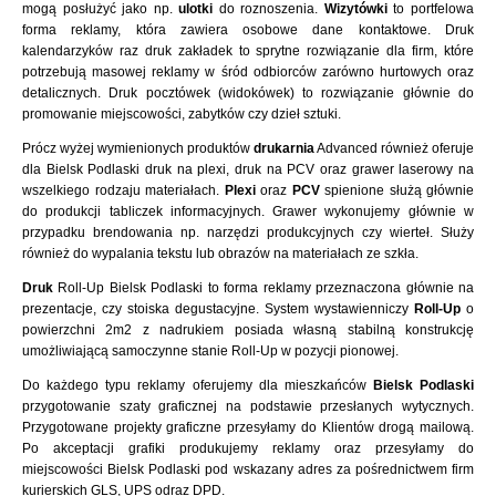
mogą posłużyć jako np.
ulotki
do roznoszenia.
Wizytówki
to portfelowa
forma reklamy, która zawiera osobowe dane kontaktowe. Druk
kalendarzyków raz druk zakładek to sprytne rozwiązanie dla firm, które
potrzebują masowej reklamy w śród odbiorców zarówno hurtowych oraz
detalicznych. Druk pocztówek (widokówek) to rozwiązanie głównie do
promowanie miejscowości, zabytków czy dzieł sztuki.
Prócz wyżej wymienionych produktów
drukarnia
Advanced również oferuje
dla Bielsk Podlaski druk na plexi, druk na PCV oraz grawer laserowy na
wszelkiego rodzaju materiałach.
Plexi
oraz
PCV
spienione służą głównie
do produkcji tabliczek informacyjnych. Grawer wykonujemy głównie w
przypadku brendowania np. narzędzi produkcyjnych czy wierteł. Służy
również do wypalania tekstu lub obrazów na materiałach ze szkła.
Druk
Roll-Up Bielsk Podlaski to forma reklamy przeznaczona głównie na
prezentacje, czy stoiska degustacyjne. System wystawienniczy
Roll-Up
o
powierzchni 2m2 z nadrukiem posiada własną stabilną konstrukcję
umożliwiającą samoczynne stanie Roll-Up w pozycji pionowej.
Do każdego typu reklamy oferujemy dla mieszkańców
Bielsk Podlaski
przygotowanie szaty graficznej na podstawie przesłanych wytycznych.
Przygotowane projekty graficzne przesyłamy do Klientów drogą mailową.
Po akceptacji grafiki produkujemy reklamy oraz przesyłamy do
miejscowości Bielsk Podlaski pod wskazany adres za pośrednictwem firm
kurierskich GLS, UPS odraz DPD.