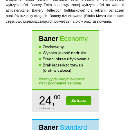
wytrzymałości. Banery Extra o podwyższonej wytrzymałości na warunki
atmosferyczne. Banery Reflection (odblaskowe) dla reklam, oznaczeń
punktów tuż przy drogach. Banery dziurkowane (Sitaka Mesh) dla reklam
częściowo przepuszczających powietrze na płoty oraz rusztowania.
Baner
Economy
Oczkowany
Wysoka jakość nadruku
Średni okres użytkowania
Brak łączeń/zgrzewań
(druk w całości)
Idealny przy małym budżecie,
kiedy priorytetem jest cena.
24,
00
Zobacz
netto za m
2
Baner
Standard