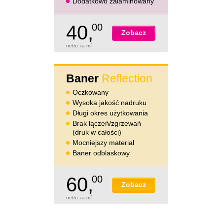
Dodatkowo zalaminowany
40,
00
Zobacz
netto za m
2
Baner
Reflection
Oczkowany
Wysoka jakość nadruku
Długi okres użytkowania
Brak łączeń/zgrzewań
(druk w całości)
Mocniejszy materiał
Baner odblaskowy
60,
00
Zobacz
netto za m
2