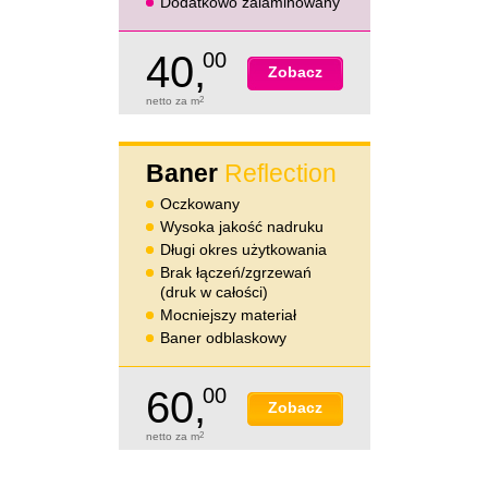
Dodatkowo zalaminowany
40,
00
Zobacz
netto za m
2
Baner
Reflection
Oczkowany
Wysoka jakość nadruku
Długi okres użytkowania
Brak łączeń/zgrzewań
(druk w całości)
Mocniejszy materiał
Baner odblaskowy
60,
00
Zobacz
netto za m
2