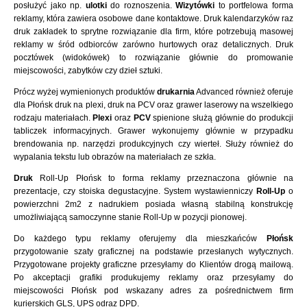
posłużyć jako np.
ulotki
do roznoszenia.
Wizytówki
to portfelowa forma
reklamy, która zawiera osobowe dane kontaktowe. Druk kalendarzyków raz
druk zakładek to sprytne rozwiązanie dla firm, które potrzebują masowej
reklamy w śród odbiorców zarówno hurtowych oraz detalicznych. Druk
pocztówek (widokówek) to rozwiązanie głównie do promowanie
miejscowości, zabytków czy dzieł sztuki.
Prócz wyżej wymienionych produktów
drukarnia
Advanced również oferuje
dla Płońsk druk na plexi, druk na PCV oraz grawer laserowy na wszelkiego
rodzaju materiałach.
Plexi
oraz
PCV
spienione służą głównie do produkcji
tabliczek informacyjnych. Grawer wykonujemy głównie w przypadku
brendowania np. narzędzi produkcyjnych czy wierteł. Służy również do
wypalania tekstu lub obrazów na materiałach ze szkła.
Druk
Roll-Up Płońsk to forma reklamy przeznaczona głównie na
prezentacje, czy stoiska degustacyjne. System wystawienniczy
Roll-Up
o
powierzchni 2m2 z nadrukiem posiada własną stabilną konstrukcję
umożliwiającą samoczynne stanie Roll-Up w pozycji pionowej.
Do każdego typu reklamy oferujemy dla mieszkańców
Płońsk
przygotowanie szaty graficznej na podstawie przesłanych wytycznych.
Przygotowane projekty graficzne przesyłamy do Klientów drogą mailową.
Po akceptacji grafiki produkujemy reklamy oraz przesyłamy do
miejscowości Płońsk pod wskazany adres za pośrednictwem firm
kurierskich GLS, UPS odraz DPD.