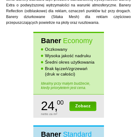
Extra o podwyższonej wytrzymałości na warunki atmosferyczne. Banery
Reflection (odblaskowe) dla reklam, oznaczeń punktów tuż przy drogach.
Banery dziurkowane (Sitaka Mesh) dla reklam częściowo
przepuszczających powietrze na płoty oraz rusztowania.
Baner
Economy
Oczkowany
Wysoka jakość nadruku
Średni okres użytkowania
Brak łączeń/zgrzewań
(druk w całości)
Idealny przy małym budżecie,
kiedy priorytetem jest cena.
24,
00
Zobacz
netto za m
2
Baner
Standard