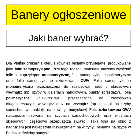
Banery ogłoszeniowe
Jaki baner wybrać?
Dla
Płońsk
drukarnia oferuje również reklamy przyklejane, produkowane
jako
folie samoprzylepne
. Przy tego rodzaju materiale możemy wyróżnić
folie samoprzylepne
monomeryczne
, folie samoprzylepne
polimeryczne
oraz folie samoprzylepne dziurkowane
OWV
. Folia samoprzylepna
monomeryczna
przeznaczona do zastosowań średnio okresowych
wewnątrz (np. szyby w galeriach handlowych, punkty sprzedaży). Folia
polimeryczna
(niekurczliwa) przeznaczona do zastosowań
długookresowych wewnątrz oraz na zewnątrz (np. naklejki na szyby
samochodowe, naklejki na elewacje budynków).
Folia dziurkowana OWV
najczęściej używana na szybach samochodowych oraz witrynach
sklepowych (częściowo przepuszcza światło). Taka folia na okno z
nadrukiem jest najlepszym rozwiązaniem na witryny. Reklama na szybę w
Płońsk to świetny pomysł!