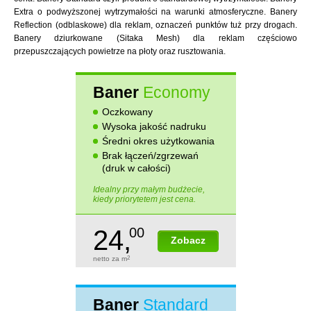
Extra o podwyższonej wytrzymałości na warunki atmosferyczne. Banery
Reflection (odblaskowe) dla reklam, oznaczeń punktów tuż przy drogach.
Banery dziurkowane (Sitaka Mesh) dla reklam częściowo
przepuszczających powietrze na płoty oraz rusztowania.
Baner
Economy
Oczkowany
Wysoka jakość nadruku
Średni okres użytkowania
Brak łączeń/zgrzewań
(druk w całości)
Idealny przy małym budżecie,
kiedy priorytetem jest cena.
24,
00
Zobacz
netto za m
2
Baner
Standard