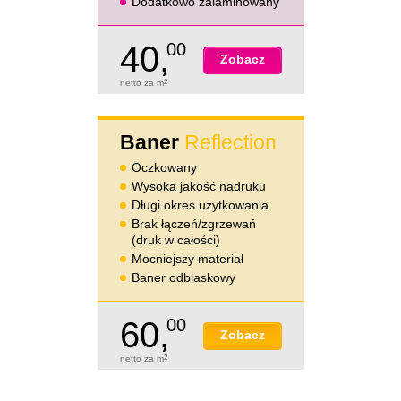
Dodatkowo zalaminowany
40,
00
Zobacz
netto za m
2
Baner
Reflection
Oczkowany
Wysoka jakość nadruku
Długi okres użytkowania
Brak łączeń/zgrzewań
(druk w całości)
Mocniejszy materiał
Baner odblaskowy
60,
00
Zobacz
netto za m
2