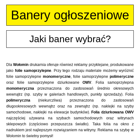
Banery ogłoszeniowe
Jaki baner wybrać?
Dla
Wołomin
drukarnia oferuje również reklamy przyklejane, produkowane
jako
folie samoprzylepne
. Przy tego rodzaju materiale możemy wyróżnić
folie samoprzylepne
monomeryczne
, folie samoprzylepne
polimeryczne
oraz folie samoprzylepne dziurkowane
OWV
. Folia samoprzylepna
monomeryczna
przeznaczona do zastosowań średnio okresowych
wewnątrz (np. szyby w galeriach handlowych, punkty sprzedaży). Folia
polimeryczna
(niekurczliwa) przeznaczona do zastosowań
długookresowych wewnątrz oraz na zewnątrz (np. naklejki na szyby
samochodowe, naklejki na elewacje budynków).
Folia dziurkowana OWV
najczęściej używana na szybach samochodowych oraz witrynach
sklepowych (częściowo przepuszcza światło). Taka folia na okno z
nadrukiem jest najlepszym rozwiązaniem na witryny. Reklama na szybę w
Wołomin to świetny pomysł!