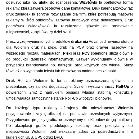
posłużyć jako np.
ulotki
do roznoszenia.
Wizytówki
to portfelowa forma
reklamy, która zawiera osobowe dane kontaktowe. Druk kalendarzyków raz
druk zakładek to sprytne rozwiązanie dla firm, które potrzebują masowej
reklamy w śród odbiorców zarówno hurtowych oraz detalicznych. Druk
pocztówek (widokówek) to rozwiązanie głównie do promowanie
miejscowości, zabytków czy dzieł sztuki.
Prócz wyżej wymienionych produktów
drukarnia
Advanced również oferuje
dla Wołomin druk na plexi, druk na PCV oraz grawer laserowy na
wszelkiego rodzaju materiałach.
Plexi
oraz
PCV
spienione służą głównie
do produkcji tabliczek informacyjnych. Grawer wykonujemy głównie w
przypadku brendowania np. narzędzi produkcyjnych czy wierteł. Służy
również do wypalania tekstu lub obrazów na materiałach ze szkła.
Druk
Roll-Up Wołomin to forma reklamy przeznaczona głównie na
prezentacje, czy stoiska degustacyjne. System wystawienniczy
Roll-Up
o
powierzchni 2m2 z nadrukiem posiada własną stabilną konstrukcję
umożliwiającą samoczynne stanie Roll-Up w pozycji pionowej.
Do każdego typu reklamy oferujemy dla mieszkańców
Wołomin
przygotowanie szaty graficznej na podstawie przesłanych wytycznych.
Przygotowane projekty graficzne przesyłamy do Klientów drogą mailową.
Po akceptacji grafiki produkujemy reklamy oraz przesyłamy do
miejscowości Wołomin pod wskazany adres za pośrednictwem firm
kurierskich GLS, UPS odraz DPD.