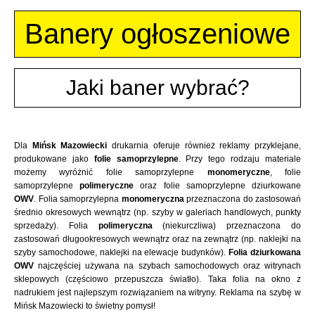
Banery ogłoszeniowe
Jaki baner wybrać?
Dla
Mińsk Mazowiecki
drukarnia oferuje również reklamy przyklejane,
produkowane jako
folie samoprzylepne
. Przy tego rodzaju materiale
możemy wyróżnić folie samoprzylepne
monomeryczne
, folie
samoprzylepne
polimeryczne
oraz folie samoprzylepne dziurkowane
OWV
. Folia samoprzylepna
monomeryczna
przeznaczona do zastosowań
średnio okresowych wewnątrz (np. szyby w galeriach handlowych, punkty
sprzedaży). Folia
polimeryczna
(niekurczliwa) przeznaczona do
zastosowań długookresowych wewnątrz oraz na zewnątrz (np. naklejki na
szyby samochodowe, naklejki na elewacje budynków).
Folia dziurkowana
OWV
najczęściej używana na szybach samochodowych oraz witrynach
sklepowych (częściowo przepuszcza światło). Taka folia na okno z
nadrukiem jest najlepszym rozwiązaniem na witryny. Reklama na szybę w
Mińsk Mazowiecki to świetny pomysł!