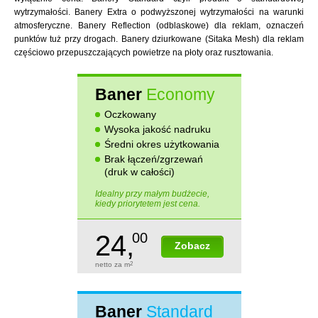
wytrzymałości. Banery Extra o podwyższonej wytrzymałości na warunki
atmosferyczne. Banery Reflection (odblaskowe) dla reklam, oznaczeń
punktów tuż przy drogach. Banery dziurkowane (Sitaka Mesh) dla reklam
częściowo przepuszczających powietrze na płoty oraz rusztowania.
Baner
Economy
Oczkowany
Wysoka jakość nadruku
Średni okres użytkowania
Brak łączeń/zgrzewań
(druk w całości)
Idealny przy małym budżecie,
kiedy priorytetem jest cena.
24,
00
Zobacz
netto za m
2
Baner
Standard