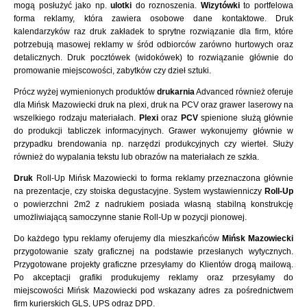
mogą posłużyć jako np.
ulotki
do roznoszenia.
Wizytówki
to portfelowa
forma reklamy, która zawiera osobowe dane kontaktowe. Druk
kalendarzyków raz druk zakładek to sprytne rozwiązanie dla firm, które
potrzebują masowej reklamy w śród odbiorców zarówno hurtowych oraz
detalicznych. Druk pocztówek (widokówek) to rozwiązanie głównie do
promowanie miejscowości, zabytków czy dzieł sztuki.
Prócz wyżej wymienionych produktów
drukarnia
Advanced również oferuje
dla Mińsk Mazowiecki druk na plexi, druk na PCV oraz grawer laserowy na
wszelkiego rodzaju materiałach.
Plexi
oraz
PCV
spienione służą głównie
do produkcji tabliczek informacyjnych. Grawer wykonujemy głównie w
przypadku brendowania np. narzędzi produkcyjnych czy wierteł. Służy
również do wypalania tekstu lub obrazów na materiałach ze szkła.
Druk
Roll-Up Mińsk Mazowiecki to forma reklamy przeznaczona głównie
na prezentacje, czy stoiska degustacyjne. System wystawienniczy
Roll-Up
o powierzchni 2m2 z nadrukiem posiada własną stabilną konstrukcję
umożliwiającą samoczynne stanie Roll-Up w pozycji pionowej.
Do każdego typu reklamy oferujemy dla mieszkańców
Mińsk Mazowiecki
przygotowanie szaty graficznej na podstawie przesłanych wytycznych.
Przygotowane projekty graficzne przesyłamy do Klientów drogą mailową.
Po akceptacji grafiki produkujemy reklamy oraz przesyłamy do
miejscowości Mińsk Mazowiecki pod wskazany adres za pośrednictwem
firm kurierskich GLS, UPS odraz DPD.