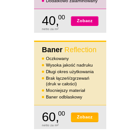
Dodatkowo zalaminowany
40,
00
Zobacz
netto za m
2
Baner
Reflection
Oczkowany
Wysoka jakość nadruku
Długi okres użytkowania
Brak łączeń/zgrzewań
(druk w całości)
Mocniejszy materiał
Baner odblaskowy
60,
00
Zobacz
netto za m
2