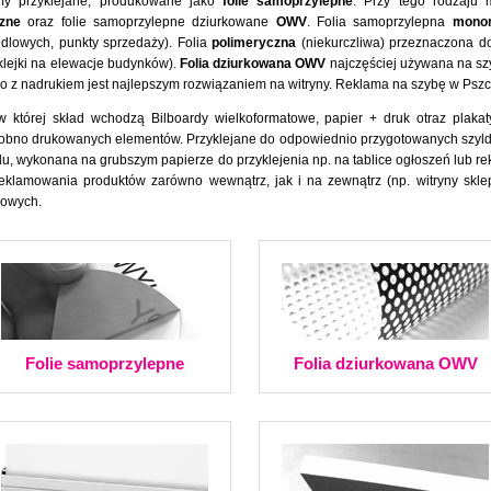
amy przyklejane, produkowane jako
folie samoprzylepne
. Przy tego rodzaju 
zne
oraz folie samoprzylepne dziurkowane
OWV
. Folia samoprzylepna
mono
dlowych, punkty sprzedaży). Folia
polimeryczna
(niekurczliwa) przeznaczona d
klejki na elewacje budynków).
Folia dziurkowana OWV
najczęściej używana na s
kno z nadrukiem jest najlepszym rozwiązaniem na witryny. Reklama na szybę w Pszc
w której skład wchodzą Bilboardy wielkoformatowe, papier + druk otraz plaka
o osobno drukowanych elementów. Przyklejane do odpowiednio przygotowanych szy
du, wykonana na grubszym papierze do przyklejenia np. na tablice ogłoszeń lub r
eklamowania produktów zarówno wewnątrz, jak i na zewnątrz (np. witryny skle
mowych.
Folie samoprzylepne
Folia dziurkowana OWV