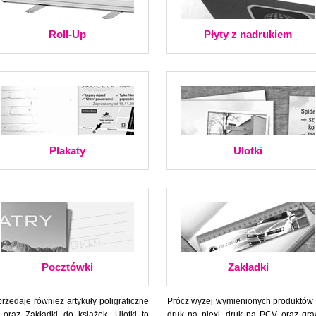
Roll-Up
Płyty z nadrukiem
Plakaty
Ulotki
Pocztówki
Zakładki
zedaje również artykuły poligraficzne
Prócz wyżej wymienionych produktów
 oraz Zakładki do książek. Ulotki to
druk na plexi, druk na PCV oraz gra