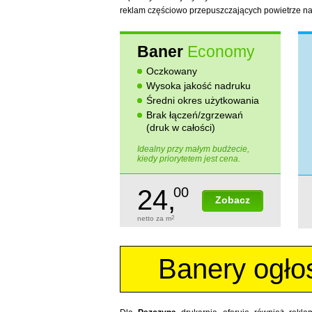
reklam częściowo przepuszczających powietrze na 
Baner
Economy
Oczkowany
Wysoka jakość nadruku
Średni okres użytkowania
Brak łączeń/zgrzewań
(druk w całości)
Idealny przy małym budżecie,
kiedy priorytetem jest cena.
24,
00
Zobacz
netto za m
2
Banery ogło