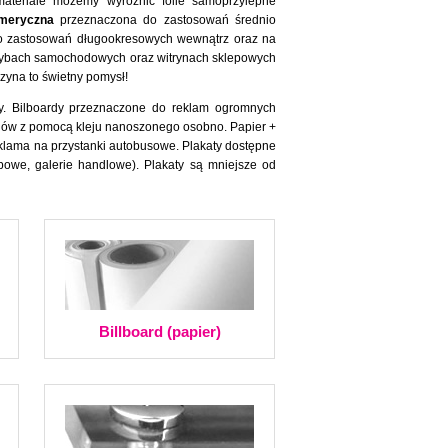
materiale możemy wyróżnić folie samoprzylepne
meryczna
przeznaczona do zastosowań średnio
o zastosowań długookresowych wewnątrz oraz na
zybach samochodowych oraz witrynach sklepowych
zyna to świetny pomysł!
ty. Bilboardy przeznaczone do reklam ogromnych
ldów z pomocą kleju nanoszonego osobno. Papier +
eklama na przystanki autobusowe. Plakaty dostępne
powe, galerie handlowe). Plakaty są mniejsze od
Billboard (papier)