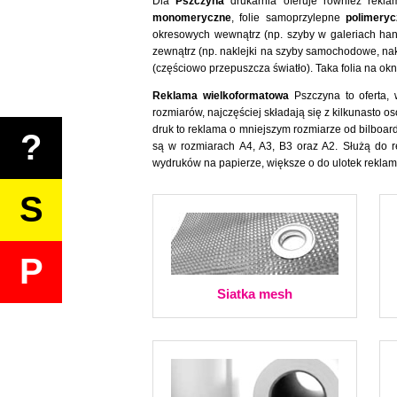
Dla
Pszczyna
drukarnia oferuje również rekl
monomeryczne
, folie samoprzylepne
polimeryc
okresowych wewnątrz (np. szyby w galeriach han
zewnątrz (np. naklejki na szyby samochodowe, na
(częściowo przepuszcza światło). Taka folia na o
Reklama wielkoformatowa
Pszczyna to oferta, 
rozmiarów, najczęściej składają się z kilkunast
druk to reklama o mniejszym rozmiarze od bilboar
?
są w rozmiarach A4, A3, B3 oraz A2. Służą do r
wydruków na papierze, większe o do ulotek rekla
S
P
Siatka mesh