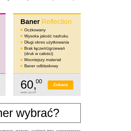
Baner
Reflection
Oczkowany
Wysoka jakość nadruku
Długi okres użytkowania
Brak łączeń/zgrzewań
(druk w całości)
Mocniejszy materiał
Baner odblaskowy
60,
00
Zobacz
netto za m
2
ner wybrać?