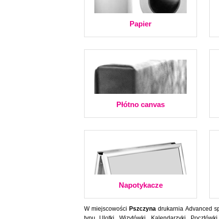
Papier
Płótno canvas
Napotykacze
W miejscowości
Pszczyna
drukarnia Advanced spr
typu Ulotki, Wizytówki, Kalendarzyki, Pocztówki