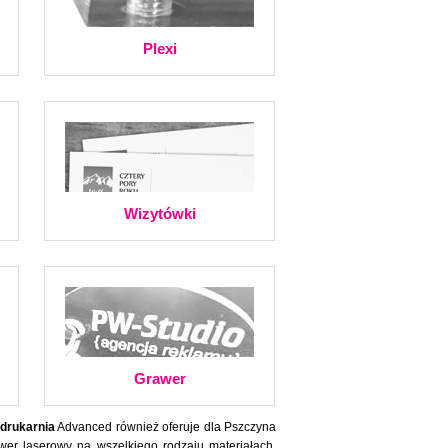
Plexi
Wizytówki
Grawer
drukarnia
Advanced również oferuje dla Pszczyna
wer laserowy na wszelkiego rodzaju materiałach.