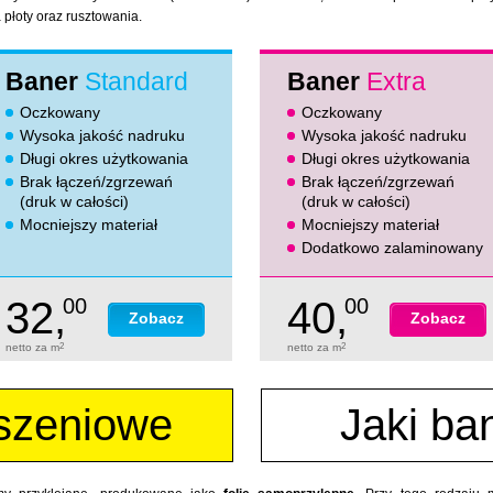
płoty oraz rusztowania.
Baner
Standard
Baner
Extra
Oczkowany
Oczkowany
Wysoka jakość nadruku
Wysoka jakość nadruku
Długi okres użytkowania
Długi okres użytkowania
Brak łączeń/zgrzewań
Brak łączeń/zgrzewań
(druk w całości)
(druk w całości)
Mocniejszy materiał
Mocniejszy materiał
Dodatkowo zalaminowany
32,
00
40,
00
Zobacz
Zobacz
netto za m
2
netto za m
2
szeniowe
Jaki ba