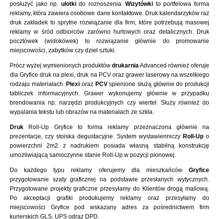
posłużyć jako np.
ulotki
do roznoszenia.
Wizytówki
to portfelowa forma
reklamy, która zawiera osobowe dane kontaktowe. Druk kalendarzyków raz
druk zakładek to sprytne rozwiązanie dla firm, które potrzebują masowej
reklamy w śród odbiorców zarówno hurtowych oraz detalicznych. Druk
pocztówek (widokówek) to rozwiązanie głównie do promowanie
miejscowości, zabytków czy dzieł sztuki.
Prócz wyżej wymienionych produktów
drukarnia
Advanced również oferuje
dla Gryfice druk na plexi, druk na PCV oraz grawer laserowy na wszelkiego
rodzaju materiałach.
Plexi
oraz
PCV
spienione służą głównie do produkcji
tabliczek informacyjnych. Grawer wykonujemy głównie w przypadku
brendowania np. narzędzi produkcyjnych czy wierteł. Służy również do
wypalania tekstu lub obrazów na materiałach ze szkła.
Druk
Roll-Up Gryfice to forma reklamy przeznaczona głównie na
prezentacje, czy stoiska degustacyjne. System wystawienniczy
Roll-Up
o
powierzchni 2m2 z nadrukiem posiada własną stabilną konstrukcję
umożliwiającą samoczynne stanie Roll-Up w pozycji pionowej.
Do każdego typu reklamy oferujemy dla mieszkańców
Gryfice
przygotowanie szaty graficznej na podstawie przesłanych wytycznych.
Przygotowane projekty graficzne przesyłamy do Klientów drogą mailową.
Po akceptacji grafiki produkujemy reklamy oraz przesyłamy do
miejscowości Gryfice pod wskazany adres za pośrednictwem firm
kurierskich GLS, UPS odraz DPD.