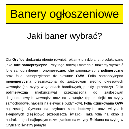
Banery ogłoszeniowe
Jaki baner wybrać?
Dla
Gryfice
drukarnia oferuje również reklamy przyklejane, produkowane
jako
folie samoprzylepne
. Przy tego rodzaju materiale możemy wyróżnić
folie samoprzylepne
monomeryczne
, folie samoprzylepne
polimeryczne
oraz folie samoprzylepne dziurkowane
OWV
. Folia samoprzylepna
monomeryczna
przeznaczona do zastosowań średnio okresowych
wewnątrz (np. szyby w galeriach handlowych, punkty sprzedaży). Folia
polimeryczna
(niekurczliwa) przeznaczona do zastosowań
długookresowych wewnątrz oraz na zewnątrz (np. naklejki na szyby
samochodowe, naklejki na elewacje budynków).
Folia dziurkowana OWV
najczęściej używana na szybach samochodowych oraz witrynach
sklepowych (częściowo przepuszcza światło). Taka folia na okno z
nadrukiem jest najlepszym rozwiązaniem na witryny. Reklama na szybę w
Gryfice to świetny pomysł!