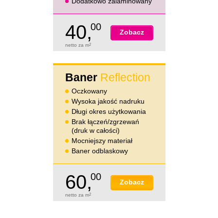
Dodatkowo zalaminowany
40,
00
Zobacz
netto za m
2
Baner
Reflection
Oczkowany
Wysoka jakość nadruku
Długi okres użytkowania
Brak łączeń/zgrzewań
(druk w całości)
Mocniejszy materiał
Baner odblaskowy
60,
00
Zobacz
netto za m
2