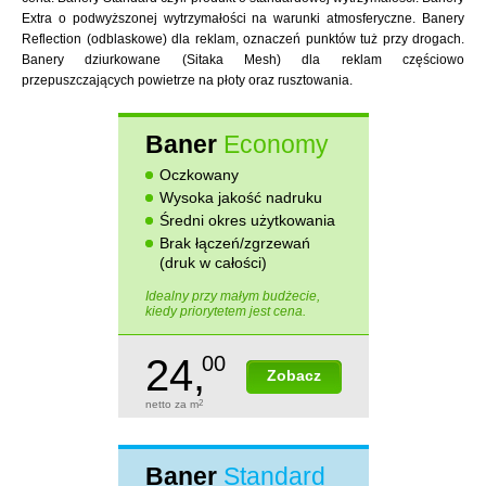
Extra o podwyższonej wytrzymałości na warunki atmosferyczne. Banery
Reflection (odblaskowe) dla reklam, oznaczeń punktów tuż przy drogach.
Banery dziurkowane (Sitaka Mesh) dla reklam częściowo
przepuszczających powietrze na płoty oraz rusztowania.
Baner
Economy
Oczkowany
Wysoka jakość nadruku
Średni okres użytkowania
Brak łączeń/zgrzewań
(druk w całości)
Idealny przy małym budżecie,
kiedy priorytetem jest cena.
24,
00
Zobacz
netto za m
2
Baner
Standard