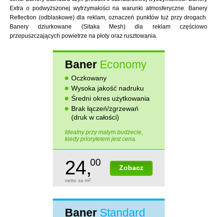
Extra o podwyższonej wytrzymałości na warunki atmosferyczne. Banery
Reflection (odblaskowe) dla reklam, oznaczeń punktów tuż przy drogach.
Banery dziurkowane (Sitaka Mesh) dla reklam częściowo
przepuszczających powietrze na płoty oraz rusztowania.
Baner
Economy
Oczkowany
Wysoka jakość nadruku
Średni okres użytkowania
Brak łączeń/zgrzewań
(druk w całości)
Idealny przy małym budżecie,
kiedy priorytetem jest cena.
24,
00
Zobacz
netto za m
2
Baner
Standard