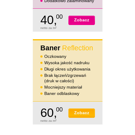
Dodatkowo zalaminowany
40,
00
Zobacz
netto za m
2
Baner
Reflection
Oczkowany
Wysoka jakość nadruku
Długi okres użytkowania
Brak łączeń/zgrzewań
(druk w całości)
Mocniejszy materiał
Baner odblaskowy
60,
00
Zobacz
netto za m
2