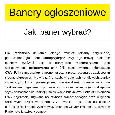
Banery ogłoszeniowe
Jaki baner wybrać?
Dla
Radomsko
drukarnia oferuje również reklamy przyklejane,
produkowane jako
folie samoprzylepne
. Przy tego rodzaju materiale
możemy wyróżnić folie samoprzylepne
monomeryczne
, folie
samoprzylepne
polimeryczne
oraz folie samoprzylepne dziurkowane
OWV
. Folia samoprzylepna
monomeryczna
przeznaczona do zastosowań
średnio okresowych wewnątrz (np. szyby w galeriach handlowych, punkty
sprzedaży). Folia
polimeryczna
(niekurczliwa) przeznaczona do
zastosowań długookresowych wewnątrz oraz na zewnątrz (np. naklejki na
szyby samochodowe, naklejki na elewacje budynków).
Folia dziurkowana
OWV
najczęściej używana na szybach samochodowych oraz witrynach
sklepowych (częściowo przepuszcza światło). Taka folia na okno z
nadrukiem jest najlepszym rozwiązaniem na witryny. Reklama na szybę w
Radomsko to świetny pomysł!