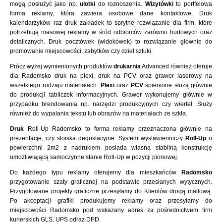
mogą posłużyć jako np.
ulotki
do roznoszenia.
Wizytówki
to portfelowa
forma reklamy, która zawiera osobowe dane kontaktowe. Druk
kalendarzyków raz druk zakładek to sprytne rozwiązanie dla firm, które
potrzebują masowej reklamy w śród odbiorców zarówno hurtowych oraz
detalicznych. Druk pocztówek (widokówek) to rozwiązanie głównie do
promowanie miejscowości, zabytków czy dzieł sztuki.
Prócz wyżej wymienionych produktów
drukarnia
Advanced również oferuje
dla Radomsko druk na plexi, druk na PCV oraz grawer laserowy na
wszelkiego rodzaju materiałach.
Plexi
oraz
PCV
spienione służą głównie
do produkcji tabliczek informacyjnych. Grawer wykonujemy głównie w
przypadku brendowania np. narzędzi produkcyjnych czy wierteł. Służy
również do wypalania tekstu lub obrazów na materiałach ze szkła.
Druk
Roll-Up Radomsko to forma reklamy przeznaczona głównie na
prezentacje, czy stoiska degustacyjne. System wystawienniczy
Roll-Up
o
powierzchni 2m2 z nadrukiem posiada własną stabilną konstrukcję
umożliwiającą samoczynne stanie Roll-Up w pozycji pionowej.
Do każdego typu reklamy oferujemy dla mieszkańców
Radomsko
przygotowanie szaty graficznej na podstawie przesłanych wytycznych.
Przygotowane projekty graficzne przesyłamy do Klientów drogą mailową.
Po akceptacji grafiki produkujemy reklamy oraz przesyłamy do
miejscowości Radomsko pod wskazany adres za pośrednictwem firm
kurierskich GLS, UPS odraz DPD.