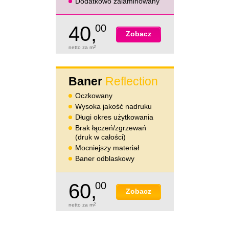
Dodatkowo zalaminowany
40,
00
Zobacz
netto za m
2
Baner
Reflection
Oczkowany
Wysoka jakość nadruku
Długi okres użytkowania
Brak łączeń/zgrzewań
(druk w całości)
Mocniejszy materiał
Baner odblaskowy
60,
00
Zobacz
netto za m
2