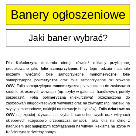
Banery ogłoszeniowe
Jaki baner wybrać?
Dla
Kościerzyna
drukarnia oferuje również reklamy przyklejane,
produkowane jako
folie samoprzylepne
. Przy tego rodzaju materiale
możemy wyróżnić folie samoprzylepne
monomeryczne
, folie
samoprzylepne
polimeryczne
oraz folie samoprzylepne dziurkowane
OWV
. Folia samoprzylepna
monomeryczna
przeznaczona do zastosowań
średnio okresowych wewnątrz (np. szyby w galeriach handlowych, punkty
sprzedaży). Folia
polimeryczna
(niekurczliwa) przeznaczona do
zastosowań długookresowych wewnątrz oraz na zewnątrz (np. naklejki na
szyby samochodowe, naklejki na elewacje budynków).
Folia dziurkowana
OWV
najczęściej używana na szybach samochodowych oraz witrynach
sklepowych (częściowo przepuszcza światło). Taka folia na okno z
nadrukiem jest najlepszym rozwiązaniem na witryny. Reklama na szybę w
Kościerzyna to świetny pomysł!