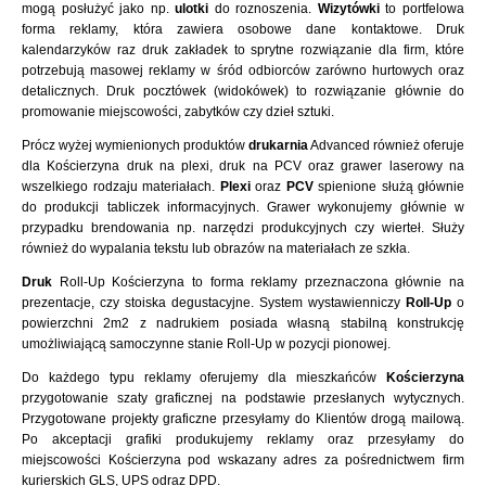
mogą posłużyć jako np.
ulotki
do roznoszenia.
Wizytówki
to portfelowa
forma reklamy, która zawiera osobowe dane kontaktowe. Druk
kalendarzyków raz druk zakładek to sprytne rozwiązanie dla firm, które
potrzebują masowej reklamy w śród odbiorców zarówno hurtowych oraz
detalicznych. Druk pocztówek (widokówek) to rozwiązanie głównie do
promowanie miejscowości, zabytków czy dzieł sztuki.
Prócz wyżej wymienionych produktów
drukarnia
Advanced również oferuje
dla Kościerzyna druk na plexi, druk na PCV oraz grawer laserowy na
wszelkiego rodzaju materiałach.
Plexi
oraz
PCV
spienione służą głównie
do produkcji tabliczek informacyjnych. Grawer wykonujemy głównie w
przypadku brendowania np. narzędzi produkcyjnych czy wierteł. Służy
również do wypalania tekstu lub obrazów na materiałach ze szkła.
Druk
Roll-Up Kościerzyna to forma reklamy przeznaczona głównie na
prezentacje, czy stoiska degustacyjne. System wystawienniczy
Roll-Up
o
powierzchni 2m2 z nadrukiem posiada własną stabilną konstrukcję
umożliwiającą samoczynne stanie Roll-Up w pozycji pionowej.
Do każdego typu reklamy oferujemy dla mieszkańców
Kościerzyna
przygotowanie szaty graficznej na podstawie przesłanych wytycznych.
Przygotowane projekty graficzne przesyłamy do Klientów drogą mailową.
Po akceptacji grafiki produkujemy reklamy oraz przesyłamy do
miejscowości Kościerzyna pod wskazany adres za pośrednictwem firm
kurierskich GLS, UPS odraz DPD.