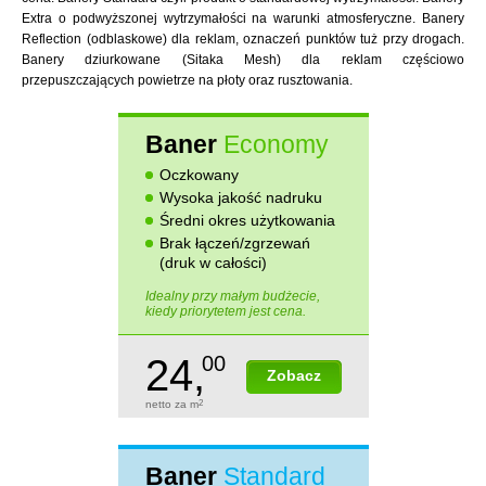
Extra o podwyższonej wytrzymałości na warunki atmosferyczne. Banery
Reflection (odblaskowe) dla reklam, oznaczeń punktów tuż przy drogach.
Banery dziurkowane (Sitaka Mesh) dla reklam częściowo
przepuszczających powietrze na płoty oraz rusztowania.
Baner
Economy
Oczkowany
Wysoka jakość nadruku
Średni okres użytkowania
Brak łączeń/zgrzewań
(druk w całości)
Idealny przy małym budżecie,
kiedy priorytetem jest cena.
24,
00
Zobacz
netto za m
2
Baner
Standard