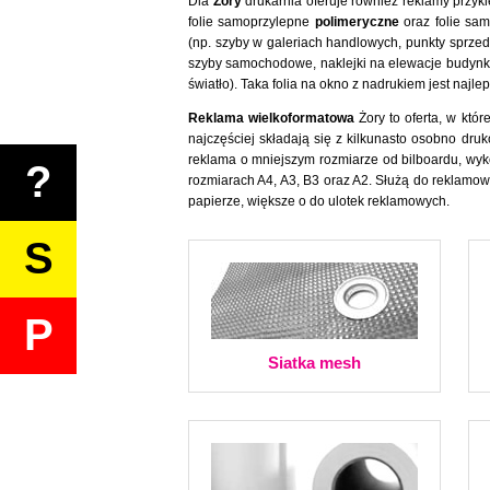
Dla
Żory
drukarnia oferuje również reklamy przy
folie samoprzylepne
polimeryczne
oraz folie sa
(np. szyby w galeriach handlowych, punkty sprzed
szyby samochodowe, naklejki na elewacje budyn
światło). Taka folia na okno z nadrukiem jest naj
Reklama wielkoformatowa
Żory to oferta, w któ
najczęściej składają się z kilkunasto osobno d
reklama o mniejszym rozmiarze od bilboardu, wyk
?
rozmiarach A4, A3, B3 oraz A2. Służą do reklamow
papierze, większe o do ulotek reklamowych.
S
P
Siatka mesh