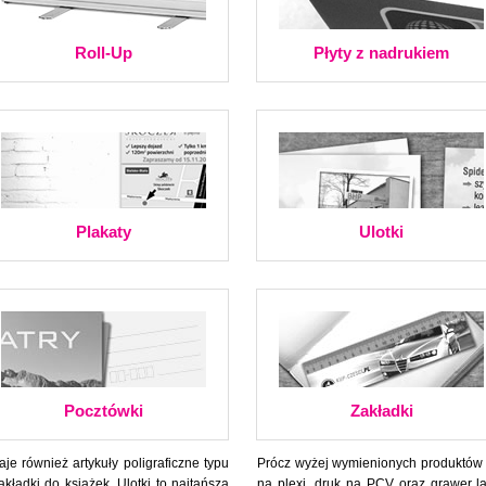
Roll-Up
Płyty z nadrukiem
Plakaty
Ulotki
Pocztówki
Zakładki
e również artykuły poligraficzne typu
Prócz wyżej wymienionych produktów
akładki do książek. Ulotki to najtańsza
na plexi, druk na PCV oraz grawer l