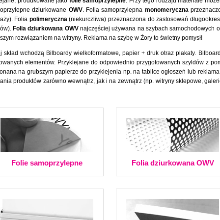
klejane, produkowane jako
folie samoprzylepne
. Przy tego rodzaju materiale moż
moprzylepne dziurkowane
OWV
. Folia samoprzylepna
monomeryczna
przeznaczo
aży). Folia
polimeryczna
(niekurczliwa) przeznaczona do zastosowań długookres
ków).
Folia dziurkowana OWV
najczęściej używana na szybach samochodowych or
lepszym rozwiązaniem na witryny. Reklama na szybę w Żory to świetny pomysł!
rej skład wchodzą Bilboardy wielkoformatowe, papier + druk otraz plakaty. Bilb
rukowanych elementów. Przyklejane do odpowiednio przygotowanych szyldów z po
onana na grubszym papierze do przyklejenia np. na tablice ogłoszeń lub reklama
ania produktów zarówno wewnątrz, jak i na zewnątrz (np. witryny sklepowe, gale
Folie samoprzylepne
Folia dziurkowana OWV