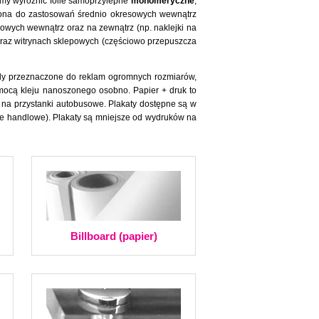
emy wyróżnić folie samoprzylepne
monomeryczne
,
na do zastosowań średnio okresowych wewnątrz
owych wewnątrz oraz na zewnątrz (np. naklejki na
az witrynach sklepowych (częściowo przepuszcza
oardy przeznaczone do reklam ogromnych rozmiarów,
mocą kleju nanoszonego osobno. Papier + druk to
 na przystanki autobusowe. Plakaty dostępne są w
rie handlowe). Plakaty są mniejsze od wydruków na
Billboard (papier)