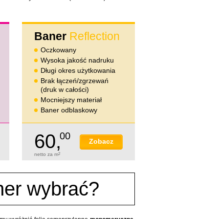
Baner
Reflection
Oczkowany
Wysoka jakość nadruku
Długi okres użytkowania
Brak łączeń/zgrzewań
(druk w całości)
Mocniejszy materiał
Baner odblaskowy
60,
00
Zobacz
netto za m
2
ner wybrać?