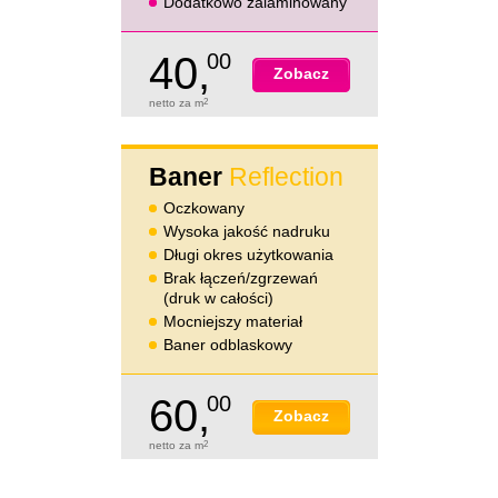
Dodatkowo zalaminowany
40,
00
Zobacz
netto za m
2
Baner
Reflection
Oczkowany
Wysoka jakość nadruku
Długi okres użytkowania
Brak łączeń/zgrzewań
(druk w całości)
Mocniejszy materiał
Baner odblaskowy
60,
00
Zobacz
netto za m
2