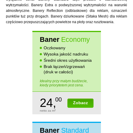
wytrzymałości. Banery Extra o podwyższonej wytrzymałości na warunki
atmosferyczne. Banery Reflection (odblaskowe) dla reklam, oznaczeń
punktów tuż przy drogach. Banery dziurkowane (Sitaka Mesh) dla reklam
częściowo przepuszczających powietrze na płoty oraz rusztowania.
Baner
Economy
Oczkowany
Wysoka jakość nadruku
Średni okres użytkowania
Brak łączeń/zgrzewań
(druk w całości)
Idealny przy małym budżecie,
kiedy priorytetem jest cena.
24,
00
Zobacz
netto za m
2
Baner
Standard