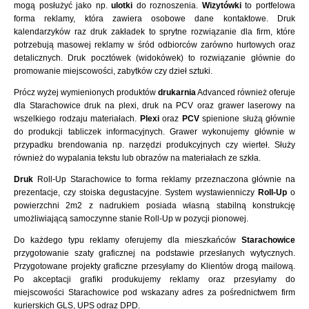
mogą posłużyć jako np.
ulotki
do roznoszenia.
Wizytówki
to portfelowa
forma reklamy, która zawiera osobowe dane kontaktowe. Druk
kalendarzyków raz druk zakładek to sprytne rozwiązanie dla firm, które
potrzebują masowej reklamy w śród odbiorców zarówno hurtowych oraz
detalicznych. Druk pocztówek (widokówek) to rozwiązanie głównie do
promowanie miejscowości, zabytków czy dzieł sztuki.
Prócz wyżej wymienionych produktów
drukarnia
Advanced również oferuje
dla Starachowice druk na plexi, druk na PCV oraz grawer laserowy na
wszelkiego rodzaju materiałach.
Plexi
oraz
PCV
spienione służą głównie
do produkcji tabliczek informacyjnych. Grawer wykonujemy głównie w
przypadku brendowania np. narzędzi produkcyjnych czy wierteł. Służy
również do wypalania tekstu lub obrazów na materiałach ze szkła.
Druk
Roll-Up Starachowice to forma reklamy przeznaczona głównie na
prezentacje, czy stoiska degustacyjne. System wystawienniczy
Roll-Up
o
powierzchni 2m2 z nadrukiem posiada własną stabilną konstrukcję
umożliwiającą samoczynne stanie Roll-Up w pozycji pionowej.
Do każdego typu reklamy oferujemy dla mieszkańców
Starachowice
przygotowanie szaty graficznej na podstawie przesłanych wytycznych.
Przygotowane projekty graficzne przesyłamy do Klientów drogą mailową.
Po akceptacji grafiki produkujemy reklamy oraz przesyłamy do
miejscowości Starachowice pod wskazany adres za pośrednictwem firm
kurierskich GLS, UPS odraz DPD.