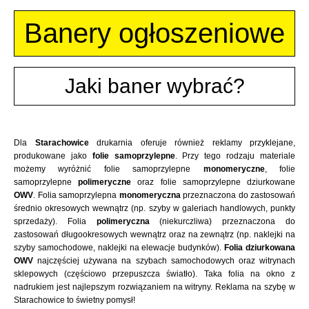
Banery ogłoszeniowe
Jaki baner wybrać?
Dla
Starachowice
drukarnia oferuje również reklamy przyklejane,
produkowane jako
folie samoprzylepne
. Przy tego rodzaju materiale
możemy wyróżnić folie samoprzylepne
monomeryczne
, folie
samoprzylepne
polimeryczne
oraz folie samoprzylepne dziurkowane
OWV
. Folia samoprzylepna
monomeryczna
przeznaczona do zastosowań
średnio okresowych wewnątrz (np. szyby w galeriach handlowych, punkty
sprzedaży). Folia
polimeryczna
(niekurczliwa) przeznaczona do
zastosowań długookresowych wewnątrz oraz na zewnątrz (np. naklejki na
szyby samochodowe, naklejki na elewacje budynków).
Folia dziurkowana
OWV
najczęściej używana na szybach samochodowych oraz witrynach
sklepowych (częściowo przepuszcza światło). Taka folia na okno z
nadrukiem jest najlepszym rozwiązaniem na witryny. Reklama na szybę w
Starachowice to świetny pomysł!