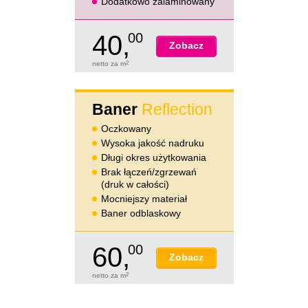
Dodatkowo zalaminowany
40,
00
Zobacz
netto za m
2
Baner
Reflection
Oczkowany
Wysoka jakość nadruku
Długi okres użytkowania
Brak łączeń/zgrzewań
(druk w całości)
Mocniejszy materiał
Baner odblaskowy
60,
00
Zobacz
netto za m
2