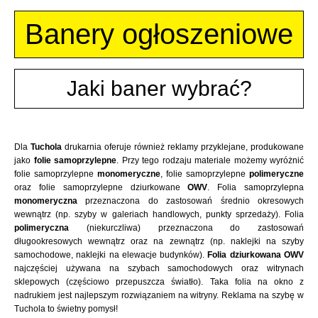
Banery ogłoszeniowe
Jaki baner wybrać?
Dla
Tuchola
drukarnia oferuje również reklamy przyklejane, produkowane
jako
folie samoprzylepne
. Przy tego rodzaju materiale możemy wyróżnić
folie samoprzylepne
monomeryczne
, folie samoprzylepne
polimeryczne
oraz folie samoprzylepne dziurkowane
OWV
. Folia samoprzylepna
monomeryczna
przeznaczona do zastosowań średnio okresowych
wewnątrz (np. szyby w galeriach handlowych, punkty sprzedaży). Folia
polimeryczna
(niekurczliwa) przeznaczona do zastosowań
długookresowych wewnątrz oraz na zewnątrz (np. naklejki na szyby
samochodowe, naklejki na elewacje budynków).
Folia dziurkowana OWV
najczęściej używana na szybach samochodowych oraz witrynach
sklepowych (częściowo przepuszcza światło). Taka folia na okno z
nadrukiem jest najlepszym rozwiązaniem na witryny. Reklama na szybę w
Tuchola to świetny pomysł!