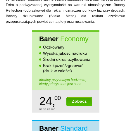
Extra o podwyższonej wytrzymałości na warunki atmosferyczne. Banery
Reflection (odblaskowe) dla reklam, oznaczeń punktów tuż przy drogach.
Banery dziurkowane (Sitaka Mesh) dla reklam częściowo
przepuszczających powietrze na płoty oraz rusztowania.
Baner
Economy
Oczkowany
Wysoka jakość nadruku
Średni okres użytkowania
Brak łączeń/zgrzewań
(druk w całości)
Idealny przy małym budżecie,
kiedy priorytetem jest cena.
24,
00
Zobacz
netto za m
2
Baner
Standard