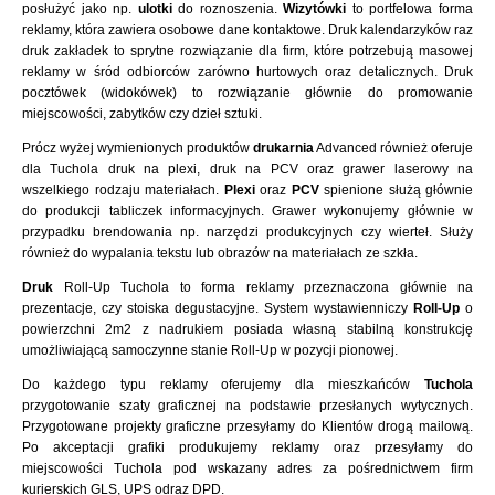
posłużyć jako np.
ulotki
do roznoszenia.
Wizytówki
to portfelowa forma
reklamy, która zawiera osobowe dane kontaktowe. Druk kalendarzyków raz
druk zakładek to sprytne rozwiązanie dla firm, które potrzebują masowej
reklamy w śród odbiorców zarówno hurtowych oraz detalicznych. Druk
pocztówek (widokówek) to rozwiązanie głównie do promowanie
miejscowości, zabytków czy dzieł sztuki.
Prócz wyżej wymienionych produktów
drukarnia
Advanced również oferuje
dla Tuchola druk na plexi, druk na PCV oraz grawer laserowy na
wszelkiego rodzaju materiałach.
Plexi
oraz
PCV
spienione służą głównie
do produkcji tabliczek informacyjnych. Grawer wykonujemy głównie w
przypadku brendowania np. narzędzi produkcyjnych czy wierteł. Służy
również do wypalania tekstu lub obrazów na materiałach ze szkła.
Druk
Roll-Up Tuchola to forma reklamy przeznaczona głównie na
prezentacje, czy stoiska degustacyjne. System wystawienniczy
Roll-Up
o
powierzchni 2m2 z nadrukiem posiada własną stabilną konstrukcję
umożliwiającą samoczynne stanie Roll-Up w pozycji pionowej.
Do każdego typu reklamy oferujemy dla mieszkańców
Tuchola
przygotowanie szaty graficznej na podstawie przesłanych wytycznych.
Przygotowane projekty graficzne przesyłamy do Klientów drogą mailową.
Po akceptacji grafiki produkujemy reklamy oraz przesyłamy do
miejscowości Tuchola pod wskazany adres za pośrednictwem firm
kurierskich GLS, UPS odraz DPD.