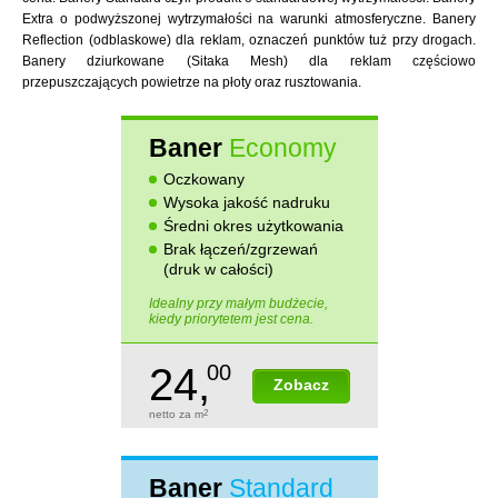
Extra o podwyższonej wytrzymałości na warunki atmosferyczne. Banery
Reflection (odblaskowe) dla reklam, oznaczeń punktów tuż przy drogach.
Banery dziurkowane (Sitaka Mesh) dla reklam częściowo
przepuszczających powietrze na płoty oraz rusztowania.
Baner
Economy
Oczkowany
Wysoka jakość nadruku
Średni okres użytkowania
Brak łączeń/zgrzewań
(druk w całości)
Idealny przy małym budżecie,
kiedy priorytetem jest cena.
24,
00
Zobacz
netto za m
2
Baner
Standard