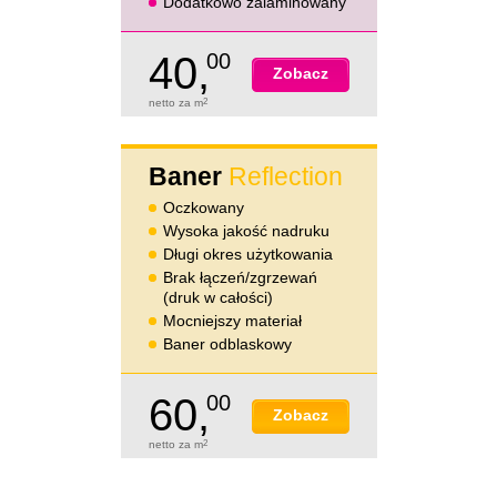
Dodatkowo zalaminowany
40,
00
Zobacz
netto za m
2
Baner
Reflection
Oczkowany
Wysoka jakość nadruku
Długi okres użytkowania
Brak łączeń/zgrzewań
(druk w całości)
Mocniejszy materiał
Baner odblaskowy
60,
00
Zobacz
netto za m
2