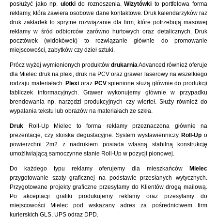
posłużyć jako np.
ulotki
do roznoszenia.
Wizytówki
to portfelowa forma
reklamy, która zawiera osobowe dane kontaktowe. Druk kalendarzyków raz
druk zakładek to sprytne rozwiązanie dla firm, które potrzebują masowej
reklamy w śród odbiorców zarówno hurtowych oraz detalicznych. Druk
pocztówek (widokówek) to rozwiązanie głównie do promowanie
miejscowości, zabytków czy dzieł sztuki.
Prócz wyżej wymienionych produktów
drukarnia
Advanced również oferuje
dla Mielec druk na plexi, druk na PCV oraz grawer laserowy na wszelkiego
rodzaju materiałach.
Plexi
oraz
PCV
spienione służą głównie do produkcji
tabliczek informacyjnych. Grawer wykonujemy głównie w przypadku
brendowania np. narzędzi produkcyjnych czy wierteł. Służy również do
wypalania tekstu lub obrazów na materiałach ze szkła.
Druk
Roll-Up Mielec to forma reklamy przeznaczona głównie na
prezentacje, czy stoiska degustacyjne. System wystawienniczy
Roll-Up
o
powierzchni 2m2 z nadrukiem posiada własną stabilną konstrukcję
umożliwiającą samoczynne stanie Roll-Up w pozycji pionowej.
Do każdego typu reklamy oferujemy dla mieszkańców
Mielec
przygotowanie szaty graficznej na podstawie przesłanych wytycznych.
Przygotowane projekty graficzne przesyłamy do Klientów drogą mailową.
Po akceptacji grafiki produkujemy reklamy oraz przesyłamy do
miejscowości Mielec pod wskazany adres za pośrednictwem firm
kurierskich GLS, UPS odraz DPD.