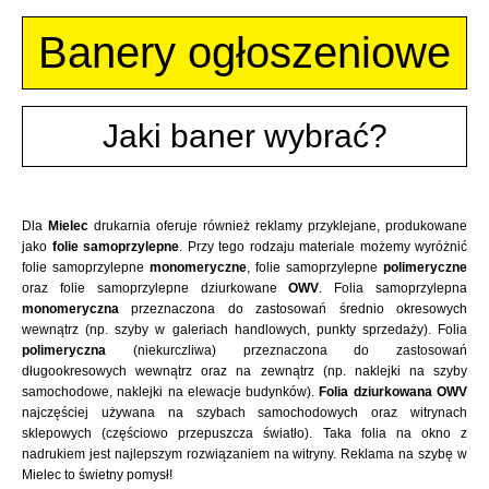
Banery ogłoszeniowe
Jaki baner wybrać?
Dla
Mielec
drukarnia oferuje również reklamy przyklejane, produkowane
jako
folie samoprzylepne
. Przy tego rodzaju materiale możemy wyróżnić
folie samoprzylepne
monomeryczne
, folie samoprzylepne
polimeryczne
oraz folie samoprzylepne dziurkowane
OWV
. Folia samoprzylepna
monomeryczna
przeznaczona do zastosowań średnio okresowych
wewnątrz (np. szyby w galeriach handlowych, punkty sprzedaży). Folia
polimeryczna
(niekurczliwa) przeznaczona do zastosowań
długookresowych wewnątrz oraz na zewnątrz (np. naklejki na szyby
samochodowe, naklejki na elewacje budynków).
Folia dziurkowana OWV
najczęściej używana na szybach samochodowych oraz witrynach
sklepowych (częściowo przepuszcza światło). Taka folia na okno z
nadrukiem jest najlepszym rozwiązaniem na witryny. Reklama na szybę w
Mielec to świetny pomysł!