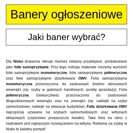
Banery ogłoszeniowe
Jaki baner wybrać?
Dla
Nisko
drukarnia oferuje również reklamy przyklejane, produkowane
jako
folie samoprzylepne
. Przy tego rodzaju materiale możemy wyróżnić
folie samoprzylepne
monomeryczne
, folie samoprzylepne
polimeryczne
oraz folie samoprzylepne dziurkowane
OWV
. Folia samoprzylepna
monomeryczna
przeznaczona do zastosowań średnio okresowych
wewnątrz (np. szyby w galeriach handlowych, punkty sprzedaży). Folia
polimeryczna
(niekurczliwa) przeznaczona do zastosowań
długookresowych wewnątrz oraz na zewnątrz (np. naklejki na szyby
samochodowe, naklejki na elewacje budynków).
Folia dziurkowana OWV
najczęściej używana na szybach samochodowych oraz witrynach
sklepowych (częściowo przepuszcza światło). Taka folia na okno z
nadrukiem jest najlepszym rozwiązaniem na witryny. Reklama na szybę w
Nisko to świetny pomysł!