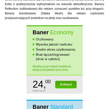
Extra o podwyższonej wytrzymałości na warunki atmosferyczne. Banery
Reflection (odblaskowe) dla reklam, oznaczeń punktów tuż przy drogach.
Banery dziurkowane (Sitaka Mesh) dla reklam częściowo
przepuszczających powietrze na płoty oraz rusztowania.
Baner
Economy
Oczkowany
Wysoka jakość nadruku
Średni okres użytkowania
Brak łączeń/zgrzewań
(druk w całości)
Idealny przy małym budżecie,
kiedy priorytetem jest cena.
24,
00
Zobacz
netto za m
2
Baner
Standard