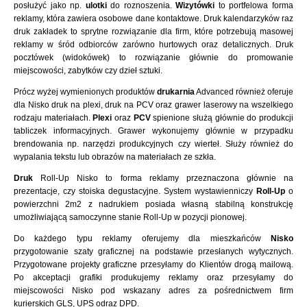
posłużyć jako np.
ulotki
do roznoszenia.
Wizytówki
to portfelowa forma
reklamy, która zawiera osobowe dane kontaktowe. Druk kalendarzyków raz
druk zakładek to sprytne rozwiązanie dla firm, które potrzebują masowej
reklamy w śród odbiorców zarówno hurtowych oraz detalicznych. Druk
pocztówek (widokówek) to rozwiązanie głównie do promowanie
miejscowości, zabytków czy dzieł sztuki.
Prócz wyżej wymienionych produktów
drukarnia
Advanced również oferuje
dla Nisko druk na plexi, druk na PCV oraz grawer laserowy na wszelkiego
rodzaju materiałach.
Plexi
oraz
PCV
spienione służą głównie do produkcji
tabliczek informacyjnych. Grawer wykonujemy głównie w przypadku
brendowania np. narzędzi produkcyjnych czy wierteł. Służy również do
wypalania tekstu lub obrazów na materiałach ze szkła.
Druk
Roll-Up Nisko to forma reklamy przeznaczona głównie na
prezentacje, czy stoiska degustacyjne. System wystawienniczy
Roll-Up
o
powierzchni 2m2 z nadrukiem posiada własną stabilną konstrukcję
umożliwiającą samoczynne stanie Roll-Up w pozycji pionowej.
Do każdego typu reklamy oferujemy dla mieszkańców
Nisko
przygotowanie szaty graficznej na podstawie przesłanych wytycznych.
Przygotowane projekty graficzne przesyłamy do Klientów drogą mailową.
Po akceptacji grafiki produkujemy reklamy oraz przesyłamy do
miejscowości Nisko pod wskazany adres za pośrednictwem firm
kurierskich GLS, UPS odraz DPD.