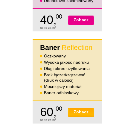
Dodatkowo zalaminowany
40,
00
Zobacz
netto za m
2
Baner
Reflection
Oczkowany
Wysoka jakość nadruku
Długi okres użytkowania
Brak łączeń/zgrzewań
(druk w całości)
Mocniejszy materiał
Baner odblaskowy
60,
00
Zobacz
netto za m
2