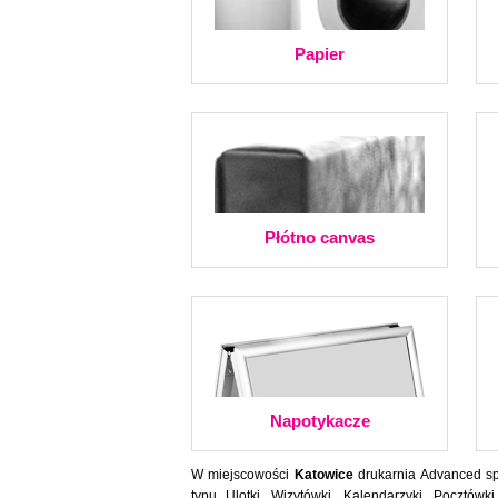
Papier
Płótno canvas
Napotykacze
W miejscowości
Katowice
drukarnia Advanced spr
typu Ulotki, Wizytówki, Kalendarzyki, Pocztówki