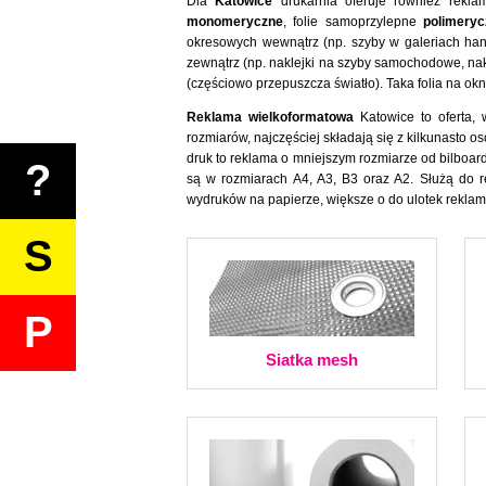
Dla
Katowice
drukarnia oferuje również rekla
monomeryczne
, folie samoprzylepne
polimeryc
okresowych wewnątrz (np. szyby w galeriach han
zewnątrz (np. naklejki na szyby samochodowe, na
(częściowo przepuszcza światło). Taka folia na ok
Reklama wielkoformatowa
Katowice to oferta, 
rozmiarów, najczęściej składają się z kilkunast
druk to reklama o mniejszym rozmiarze od bilboar
?
są w rozmiarach A4, A3, B3 oraz A2. Służą do r
wydruków na papierze, większe o do ulotek rekla
S
P
Siatka mesh