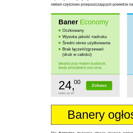
reklam częściowo przepuszczających powietrze na 
Baner
Economy
Oczkowany
Wysoka jakość nadruku
Średni okres użytkowania
Brak łączeń/zgrzewań
(druk w całości)
Idealny przy małym budżecie,
kiedy priorytetem jest cena.
24,
00
Zobacz
netto za m
2
Banery ogło