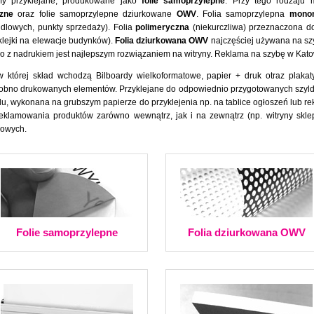
my przyklejane, produkowane jako
folie samoprzylepne
. Przy tego rodzaju 
zne
oraz folie samoprzylepne dziurkowane
OWV
. Folia samoprzylepna
mono
dlowych, punkty sprzedaży). Folia
polimeryczna
(niekurczliwa) przeznaczona d
klejki na elewacje budynków).
Folia dziurkowana OWV
najczęściej używana na s
no z nadrukiem jest najlepszym rozwiązaniem na witryny. Reklama na szybę w Kato
w której skład wchodzą Bilboardy wielkoformatowe, papier + druk otraz plaka
o osobno drukowanych elementów. Przyklejane do odpowiednio przygotowanych szy
du, wykonana na grubszym papierze do przyklejenia np. na tablice ogłoszeń lub r
eklamowania produktów zarówno wewnątrz, jak i na zewnątrz (np. witryny skle
mowych.
Folie samoprzylepne
Folia dziurkowana OWV