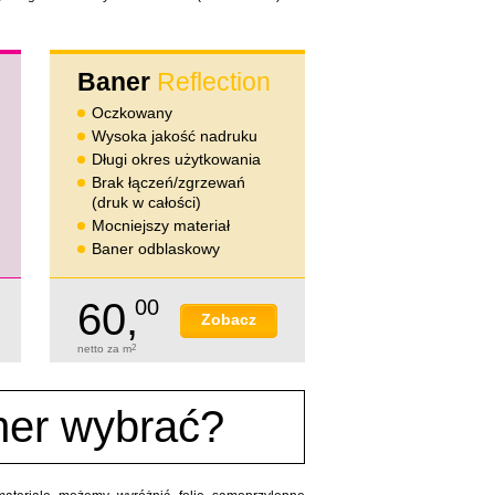
Baner
Reflection
Oczkowany
Wysoka jakość nadruku
Długi okres użytkowania
Brak łączeń/zgrzewań
(druk w całości)
Mocniejszy materiał
Baner odblaskowy
60,
00
Zobacz
netto za m
2
ner wybrać?