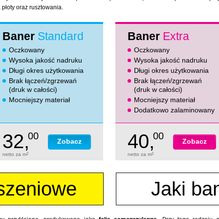
płoty oraz rusztowania.
Baner
Standard
Baner
Extra
Oczkowany
Oczkowany
Wysoka jakość nadruku
Wysoka jakość nadruku
Długi okres użytkowania
Długi okres użytkowania
Brak łączeń/zgrzewań
Brak łączeń/zgrzewań
(druk w całości)
(druk w całości)
Mocniejszy materiał
Mocniejszy materiał
Dodatkowo zalaminowany
32,
00
40,
00
Zobacz
Zobacz
netto za m
2
netto za m
2
szeniowe
Jaki ba