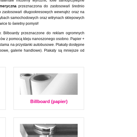
materiale możemy wyróżnić folie samoprzylepne
meryczna
przeznaczona do zastosowań średnio
o zastosowań długookresowych wewnątrz oraz na
zybach samochodowych oraz witrynach sklepowych
wice to świetny pomysł!
ty. Bilboardy przeznaczone do reklam ogromnych
ldów z pomocą kleju nanoszonego osobno. Papier +
eklama na przystanki autobusowe. Plakaty dostępne
powe, galerie handlowe). Plakaty są mniejsze od
Billboard (papier)