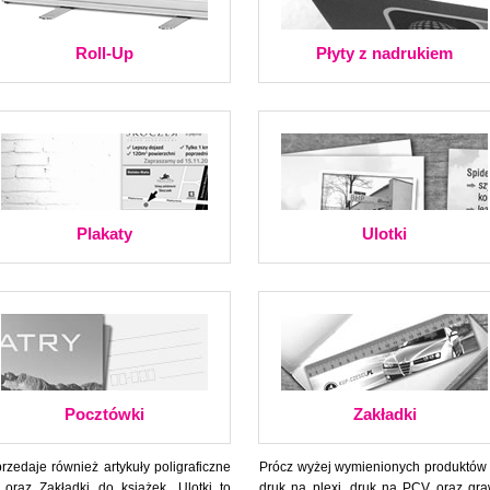
Roll-Up
Płyty z nadrukiem
Plakaty
Ulotki
Pocztówki
Zakładki
zedaje również artykuły poligraficzne
Prócz wyżej wymienionych produktó
 oraz Zakładki do książek. Ulotki to
druk na plexi, druk na PCV oraz gra