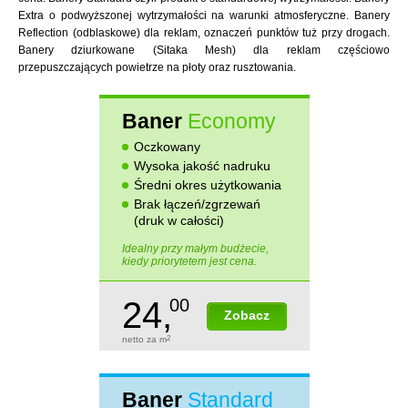
Extra o podwyższonej wytrzymałości na warunki atmosferyczne. Banery
Reflection (odblaskowe) dla reklam, oznaczeń punktów tuż przy drogach.
Banery dziurkowane (Sitaka Mesh) dla reklam częściowo
przepuszczających powietrze na płoty oraz rusztowania.
Baner
Economy
Oczkowany
Wysoka jakość nadruku
Średni okres użytkowania
Brak łączeń/zgrzewań
(druk w całości)
Idealny przy małym budżecie,
kiedy priorytetem jest cena.
24,
00
Zobacz
netto za m
2
Baner
Standard