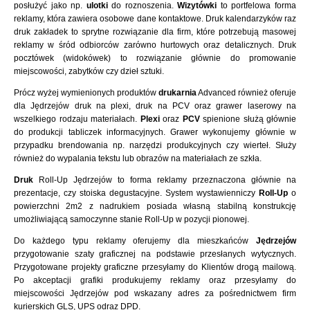
posłużyć jako np.
ulotki
do roznoszenia.
Wizytówki
to portfelowa forma
reklamy, która zawiera osobowe dane kontaktowe. Druk kalendarzyków raz
druk zakładek to sprytne rozwiązanie dla firm, które potrzebują masowej
reklamy w śród odbiorców zarówno hurtowych oraz detalicznych. Druk
pocztówek (widokówek) to rozwiązanie głównie do promowanie
miejscowości, zabytków czy dzieł sztuki.
Prócz wyżej wymienionych produktów
drukarnia
Advanced również oferuje
dla Jędrzejów druk na plexi, druk na PCV oraz grawer laserowy na
wszelkiego rodzaju materiałach.
Plexi
oraz
PCV
spienione służą głównie
do produkcji tabliczek informacyjnych. Grawer wykonujemy głównie w
przypadku brendowania np. narzędzi produkcyjnych czy wierteł. Służy
również do wypalania tekstu lub obrazów na materiałach ze szkła.
Druk
Roll-Up Jędrzejów to forma reklamy przeznaczona głównie na
prezentacje, czy stoiska degustacyjne. System wystawienniczy
Roll-Up
o
powierzchni 2m2 z nadrukiem posiada własną stabilną konstrukcję
umożliwiającą samoczynne stanie Roll-Up w pozycji pionowej.
Do każdego typu reklamy oferujemy dla mieszkańców
Jędrzejów
przygotowanie szaty graficznej na podstawie przesłanych wytycznych.
Przygotowane projekty graficzne przesyłamy do Klientów drogą mailową.
Po akceptacji grafiki produkujemy reklamy oraz przesyłamy do
miejscowości Jędrzejów pod wskazany adres za pośrednictwem firm
kurierskich GLS, UPS odraz DPD.