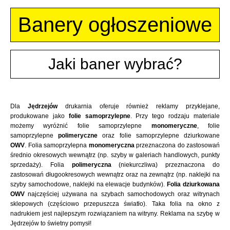
Banery ogłoszeniowe
Jaki baner wybrać?
Dla
Jędrzejów
drukarnia oferuje również reklamy przyklejane,
produkowane jako
folie samoprzylepne
. Przy tego rodzaju materiale
możemy wyróżnić folie samoprzylepne
monomeryczne
, folie
samoprzylepne
polimeryczne
oraz folie samoprzylepne dziurkowane
OWV
. Folia samoprzylepna
monomeryczna
przeznaczona do zastosowań
średnio okresowych wewnątrz (np. szyby w galeriach handlowych, punkty
sprzedaży). Folia
polimeryczna
(niekurczliwa) przeznaczona do
zastosowań długookresowych wewnątrz oraz na zewnątrz (np. naklejki na
szyby samochodowe, naklejki na elewacje budynków).
Folia dziurkowana
OWV
najczęściej używana na szybach samochodowych oraz witrynach
sklepowych (częściowo przepuszcza światło). Taka folia na okno z
nadrukiem jest najlepszym rozwiązaniem na witryny. Reklama na szybę w
Jędrzejów to świetny pomysł!