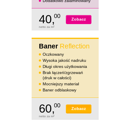
Dodatkowo zalaminowany
40,
00
Zobacz
netto za m
2
Baner
Reflection
Oczkowany
Wysoka jakość nadruku
Długi okres użytkowania
Brak łączeń/zgrzewań
(druk w całości)
Mocniejszy materiał
Baner odblaskowy
60,
00
Zobacz
netto za m
2