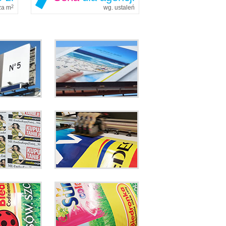
 za m
2
wg. ustaleń