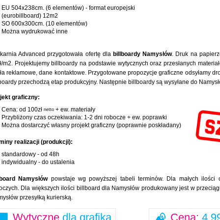
EU 504x238cm. (6 elementów) - format europejski
(eurobillboard) 12m2
SO 600x300cm. (10 elementów)
Można wydrukować inne
karnia Advanced przygotowała ofertę dla
billboardy Namysłów
. Druk na papier
ł/m2. Projektujemy billboardy na podstawie wytycznych oraz przesłanych materiałó
ła reklamowe, dane kontaktowe. Przygotowane propozycje graficzne odsyłamy drog
lboardy przechodzą etap produkcyjny. Następnie billboardy są wysyłane do Namy
jekt graficzny:
Cena: od 100zł
+ ew. materiały
netto
Przybliżony czas oczekiwania: 1-2 dni robocze + ew. poprawki
Można dostarczyć własny projekt graficzny (poprawnie poskładany)
miny realizacji (produkcji):
standardowy - od 48h
indywidualny - do ustalenia
lboard Namysłów
powstaje wg powyższej tabeli terminów. Dla małych ilości c
oczych. Dla większych ilości billboard dla Namysłów produkowany jest w przeciąg
ysłów przesyłką kurierską.
Wytyczne
dla grafika
Cena:
4,99