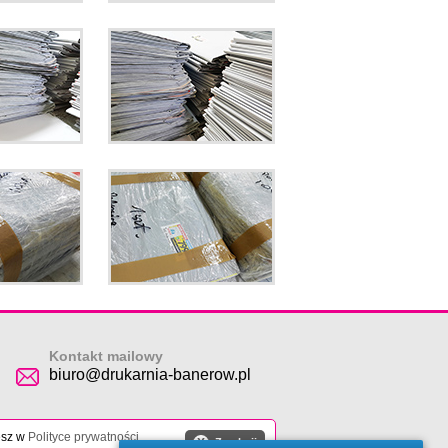
Kontakt mailowy
biuro@drukarnia-banerow.pl
esz w
Polityce prywatności
.
X
Zamknij