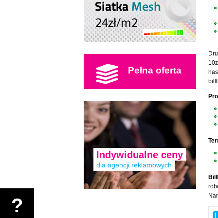
Dru
10z
Pełna oferta
has
bil
Pro
Ter
Indywidualne ceny
dla agencji reklamowych
Bil
rob
Nam
?