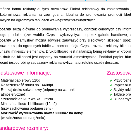
tańsza forma reklamy dużych rozmiarów. Plakat reklamowy do zastosowania
tkoterminowa reklama na zewnętrzna. Idealna do promowania promocji którt
owych na ogromnych tablicach wewnętrznych/zewnętrznych.
lboardy
służą głównie do promowania wyprzedaży, obniżek cenowych czy infor
ego produktu (tzw. wabik). Często wykorzystywane przez galerie handlowe, 
lboardy
w Namysłów można również zauważyć przy sieciowych sklepach spożywc
owane są do ogromnych tablic za pomocą kleju. Często rozmiar reklamy billboard j
kunastu mniejszy elementów. Druk billboard jest najtańszą formą reklamy w krót
 druk na billboard jest odporny na warunki atmosferyczne. Podkład papier
blu
lboard jest odrobinę zadaszony reklama wytrzyma przelotne opady deszczu.
dstawowe informacje:
Zastosowa
Materiał papierowy 120g.
Przydrożne
Rozdzielczość druku do 1440dpi
Papier blu
Rodzaj druku solwentowy (odporny na warunki
Szyldy re
atmosferyczne)
Tablice pr
Szerokość druku z wałka: 125cm.
Billboardy
Minimalna ilość: 1 billboard (12m2)
(przy zachowaniu podanej ceny)
Możliwość wydrukowania nawet 8000m2 na dobę!
(w zależności od natężenia)
andardowe rozmiary: