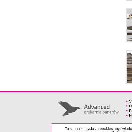
S
O
P
P
Ta strona korzysta z
coockies
aby świadcz