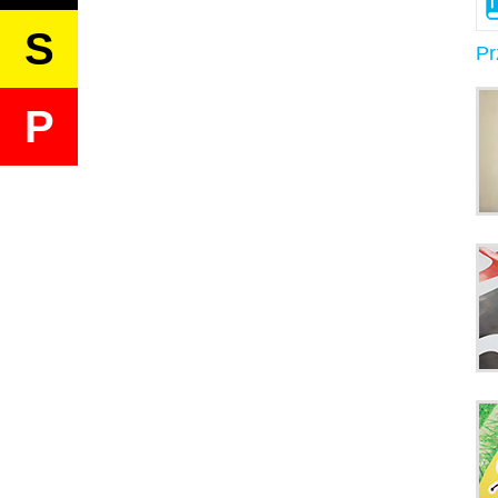
S
Pr
P