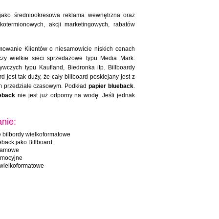
 jako średniookresowa reklama wewnętrzna oraz
kotermionowych, akcji marketingowych, rabatów
mowanie Klientów o niesamowicie niskich cenach
czy wielkie sieci sprzedażowe typu Media Mark.
zych typu Kaufland, Biedronka itp. Billboardy
est tak duży, że cały billboard posklejany jest z
kim przedziale czasowym. Podkład
papier blueback
.
eback
nie jest już odporny na wodę. Jeśli jednak
nie:
 bilbordy wielkoformatowe
eback jako Billboard
klamowe
omocyjne
 wielkoformatowe