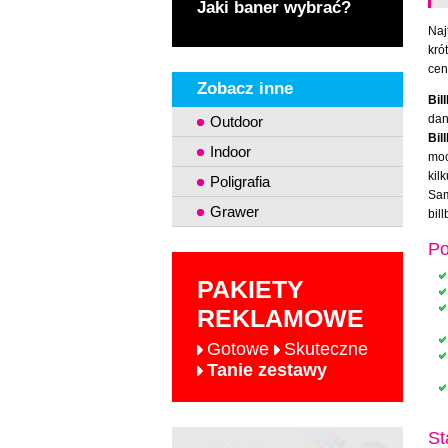
Jaki baner wybrać?
Naj
kró
cen
Zobacz inne
Bil
dan
Outdoor
Bil
Indoor
moc
kil
Poligrafia
Sam
Grawer
bil
Po
PAKIETY
REKLAMOWE
Gotowe
Skuteczne
Tanie zestawy
St