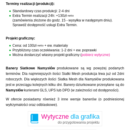
Terminy realizacji (produkcji):
Standardowy czas produkcji: 2-4 dni
Extra Termin realizacji 24h: +130zł
netto
(zamówienia złożone do godz. 15 - wysyłka w następnym dniu).
Sprawdź dostępność usługi Extra Termin.
Projekt graficzny:
Cena: od 100zł
+ ew. materiały
netto
Przybliżony czas oczekiwania: 1-2 dni + ew. poprawki
Można dostarczyć własny projekt graficzny (
pobierz wytyczne)
Banery Siatkowe Namysłów
produkowane są wg powyżej podanych
terminów. Dla najmniejszych ilości Siatki Mesh produkcja trwa już od 2dni
roboczych. Dla większych ilości Siatka Mesh dla Namysłów produkowana
jest w przeciągu kolejnych kilku dni. Banery dziurkowane przesyłane są do
Namysłów
kurierami GLS, UPS lub DPD (w zależności od dostępności).
W ofercie posiadamy również 3 inne wersje banerów (o podniesionej
wytrzymałości oraz odblaskowe).
Wytyczne
dla grafika
do przygotowania projektu