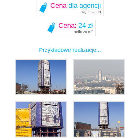
Cena
dla agencji
wg. ustaleń
Cena:
24 zł
netto za m
2
Przykładowe realizacje...