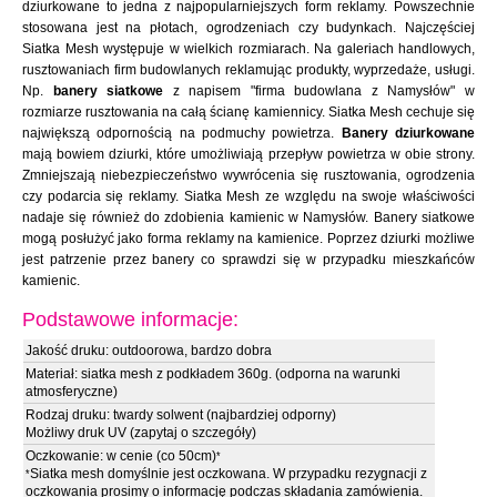
dziurkowane to jedna z najpopularniejszych form reklamy. Powszechnie
stosowana jest na płotach, ogrodzeniach czy budynkach. Najczęściej
Siatka Mesh występuje w wielkich rozmiarach. Na galeriach handlowych,
rusztowaniach firm budowlanych reklamując produkty, wyprzedaże, usługi.
Np.
banery siatkowe
z napisem "firma budowlana z Namysłów" w
rozmiarze rusztowania na całą ścianę kamiennicy. Siatka Mesh cechuje się
największą odpornością na podmuchy powietrza.
Banery dziurkowane
mają bowiem dziurki, które umożliwiają przepływ powietrza w obie strony.
Zmniejszają niebezpieczeństwo wywrócenia się rusztowania, ogrodzenia
czy podarcia się reklamy. Siatka Mesh ze względu na swoje właściwości
nadaje się również do zdobienia kamienic w Namysłów. Banery siatkowe
mogą posłużyć jako forma reklamy na kamienice. Poprzez dziurki możliwe
jest patrzenie przez banery co sprawdzi się w przypadku mieszkańców
kamienic.
Podstawowe informacje:
Jakość druku: outdoorowa, bardzo dobra
Materiał: siatka mesh z podkładem 360g. (odporna na warunki
atmosferyczne)
Rodzaj druku: twardy solwent (najbardziej odporny)
Możliwy druk UV (zapytaj o szczegóły)
Oczkowanie: w cenie (co 50cm)
*
Siatka mesh domyślnie jest oczkowana. W przypadku rezygnacji z
*
oczkowania prosimy o informację podczas składania zamówienia.