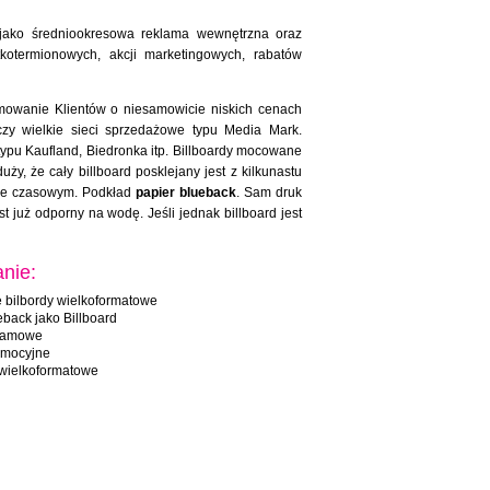
 jako średniookresowa reklama wewnętrzna oraz
kotermionowych, akcji marketingowych, rabatów
mowanie Klientów o niesamowicie niskich cenach
czy wielkie sieci sprzedażowe typu Media Mark.
pu Kaufland, Biedronka itp. Billboardy mocowane
ży, że cały billboard posklejany jest z kilkunastu
iale czasowym. Podkład
papier blueback
. Sam druk
st już odporny na wodę. Jeśli jednak billboard jest
nie:
 bilbordy wielkoformatowe
eback jako Billboard
klamowe
omocyjne
 wielkoformatowe