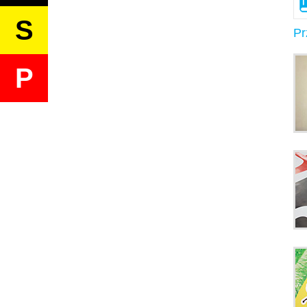
S
Pr
P