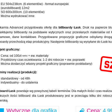
EU 504x238cm. (6 elementów) - format europejski
(eurobillboard) 12m2
SO 600x300cm. (10 elementów)
Można wydrukować inne
karnia Advanced przygotowała ofertę dla
billboardy Łask
. Druk na papierze b
jektujemy billboardy na podstawie wytycznych oraz przesłanych materiałów od Kl
lamowe, dane kontaktowe. Przygotowane propozycje graficzne odsyłamy drogą 
lboardy przechodzą etap produkcyjny. Następnie billboardy są wysyłane do Łask 
jekt graficzny:
Cena: od 100zł
+ ew. materiały
netto
Przybliżony czas oczekiwania: 1-2 dni robocze + ew. poprawki
Można dostarczyć własny projekt graficzny (poprawnie poskładany)
miny realizacji (produkcji):
standardowy - od 48h
indywidualny - do ustalenia
lboard Łask
powstaje wg powyższej tabeli terminów. Dla małych ilości czas realiza
kszych ilości billboard dla Łask produkowany jest w przeciągu kilku dni roboc
ierską.
Wytyczne
dla grafika
Cena:
4,99