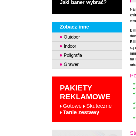
Jaki baner wybrać?
Naj
kró
cen
Zobacz inne
Bil
dan
Outdoor
Bil
Indoor
są 
mni
Poligrafia
na 
Grawer
odr
Po
PAKIETY
REKLAMOWE
Gotowe
Skuteczne
Tanie zestawy
St