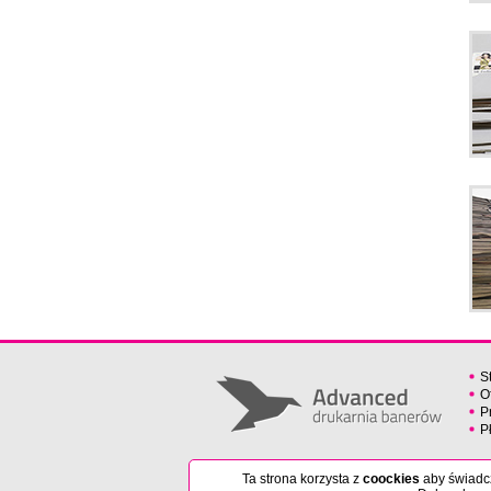
S
O
P
P
Ta strona korzysta z
coockies
aby świadcz