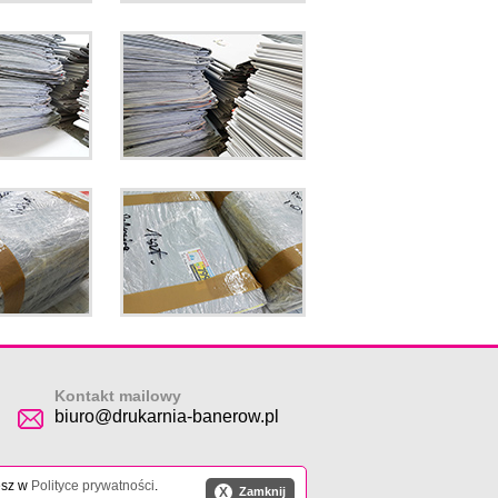
Kontakt mailowy
biuro@drukarnia-banerow.pl
esz w
Polityce prywatności
.
X
Zamknij