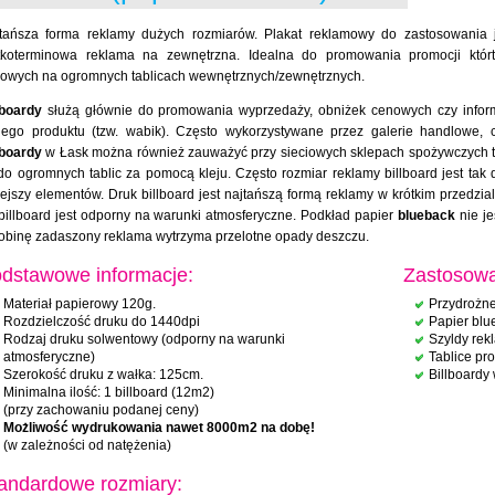
tańsza forma reklamy dużych rozmiarów. Plakat reklamowy do zastosowania
tkoterminowa reklama na zewnętrzna. Idealna do promowania promocji którt
owych na ogromnych tablicach wewnętrznych/zewnętrznych.
lboardy
służą głównie do promowania wyprzedaży, obniżek cenowych czy infor
ego produktu (tzw. wabik). Często wykorzystywane przez galerie handlowe, 
lboardy
w Łask można również zauważyć przy sieciowych sklepach spożywczych ty
do ogromnych tablic za pomocą kleju. Często rozmiar reklamy billboard jest tak du
ejszy elementów. Druk billboard jest najtańszą formą reklamy w krótkim przedz
billboard jest odporny na warunki atmosferyczne. Podkład papier
blueback
nie je
obinę zadaszony reklama wytrzyma przelotne opady deszczu.
dstawowe informacje:
Zastosowa
Materiał papierowy 120g.
Przydrożne
Rozdzielczość druku do 1440dpi
Papier blu
Rodzaj druku solwentowy (odporny na warunki
Szyldy re
atmosferyczne)
Tablice pr
Szerokość druku z wałka: 125cm.
Billboardy
Minimalna ilość: 1 billboard (12m2)
(przy zachowaniu podanej ceny)
Możliwość wydrukowania nawet 8000m2 na dobę!
(w zależności od natężenia)
andardowe rozmiary: