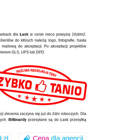
lueback dla
Łask
w cenie nieco powyżej 10zł/m2.
ientów do których należą: logo, fotografie, hasła
mailową do akceptacji. Po akceptacji projektów
kurierem GLS, UPS lub DPD.
cji zlecenia zaczyna się już do 2dni roboczych. Dla
zych.
Billboardy
przesyłane są do Łask przesyłką
 zł
Cena
dla agencji