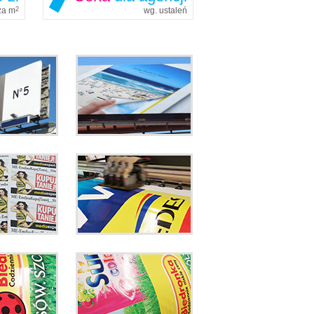
 za m
2
wg. ustaleń