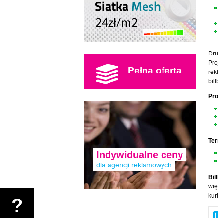
Dru
Pro
Pełna oferta
rek
bil
Pro
Ter
Indywidualne ceny
dla agencji reklamowych
Bil
wię
kur
?