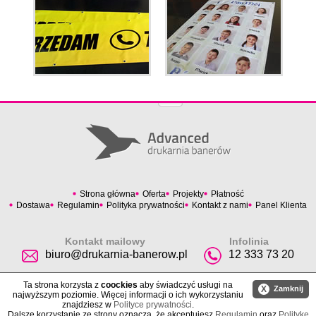
Strona główna
Oferta
Projekty
Płatność
Dostawa
Regulamin
Polityka prywatności
Kontakt z nami
Panel Klienta
Kontakt mailowy
Infolinia
biuro@drukarnia-banerow.pl
12 333 73 20
Ta strona korzysta z
coockies
aby świadczyć usługi na
X
Zamknij
najwyższym poziomie. Więcej informacji o ich wykorzystaniu
znajdziesz w
Polityce prywatności
.
Dalsze korzystanie ze strony oznacza, że akceptujesz
Regulamin
oraz
Politykę