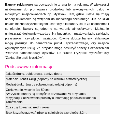
Banery reklamowe
są powszechnie znaną formą reklamy. W większości
użytkowane do promowania produktów lub wykonywanych usług w
mniejszych miejscowościach np. Myszków. Tam, gdzie ludzie się znają
banery reklamowe są wstępem do marketingu szeptanego. Już po kilku
dniach można usłyszeć "kątem ucha" czyje to banery, co to za osoba/firma i
co oferuje.
Banery
są odporne na warunki atmosferyczne. Można je
umieszczać dosłownie wszędzie. Na budynkach, rusztowaniach, szyldach,
przystankach czy płotach sąsiadów. Równie dobrze banery reklamowe
mogą posłużyć do oznaczenia punktu sprzedażowego, czy miejsca
wykonywanych usług. Za przykład mogą posłużyć banery z oznaczeniem
"Warsztat samochodowy Myszków" lub "Salon Fryzjerski Myszków" czy
"Zakład Stolarski Myszków".
Podstawowe informacje:
Jakość druku: outdoorowa, bardzo dobra
Materiał: Frontlit 440g (odporny na warunki atmosferyczne)
Rodzaj druku: twardy solwent (najbardziej odporny)
Oczkowanie: w cenie (co 50cm)
*
Wszystkie banery są domyślnie oczkowane. W przypadku
*
rezygnacji z oczkowania prosimy o informację podczas składania
zamówienia.
Czas użytkowania: średni okres
Brak łączeń/zgrzewań (druk w całości) do szerokości 3,2m.