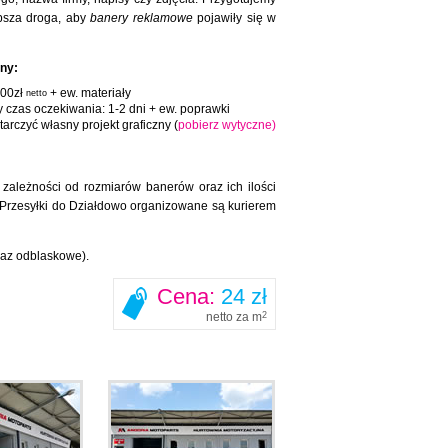
ybsza droga, aby
banery reklamowe
pojawiły się w
zny:
100zł
+ ew. materiały
netto
y czas oczekiwania: 1-2 dni + ew. poprawki
arczyć własny projekt graficzny (
pobierz wytyczne)
leżności od rozmiarów banerów oraz ich ilości
 Przesyłki do Działdowo organizowane są kurierem
raz odblaskowe).
Cena:
24 zł
netto za m
2