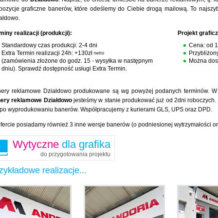
pozycje graficzne banerów, które odeślemy do Ciebie drogą mailową. To najsz
ałdowo.
miny realizacji (produkcji):
Projekt grafic
Standardowy czas produkcji: 2-4 dni
Cena: od 
Extra Termin realizacji 24h: +130zł
Przybliżon
netto
(zamówienia złożone do godz. 15 - wysyłka w następnym
Można dost
dniu). Sprawdź dostępność usługi Extra Termin.
ery reklamowe Działdowo produkowane są wg powyżej podanych terminów. W za
ery reklamowe Działdowo
jesteśmy w stanie produkować już od 2dni roboczych.
 po wyprodukowaniu banerów. Współpracujemy z kurierami GLS, UPS oraz DPD.
fercie posiadamy również 3 inne wersje banerów (o podniesionej wytrzymałości o
Wytyczne
dla grafika
do przygotowania projektu
zykładowe realizacje...