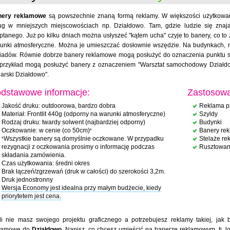
nery reklamowe
są powszechnie znaną formą reklamy. W większości użytkow
ug w mniejszych miejscowościach np. Działdowo. Tam, gdzie ludzie się zn
ptanego. Już po kilku dniach można usłyszeć "kątem ucha" czyje to banery, co to z
unki atmosferyczne. Można je umieszczać dosłownie wszędzie. Na budynkach, ru
iadów. Równie dobrze banery reklamowe mogą posłużyć do oznaczenia punktu 
przykład mogą posłużyć banery z oznaczeniem "Warsztat samochodowy Działdowo
larski Działdowo".
dstawowe informacje:
Zastosowa
Jakość druku: outdoorowa, bardzo dobra
Reklama p
Materiał: Frontlit 440g (odporny na warunki atmosferyczne)
Szyldy
Rodzaj druku: twardy solwent (najbardziej odporny)
Budynki
Oczkowanie: w cenie (co 50cm)
Banery re
*
Wszystkie banery są domyślnie oczkowane. W przypadku
Stelaże r
*
rezygnacji z oczkowania prosimy o informację podczas
Rusztowan
składania zamówienia.
Czas użytkowania: średni okres
Brak łączeń/zgrzewań (druk w całości) do szerokości 3,2m.
Druk jednostronny
Wersja Economy jest idealna przy małym budżecie, kiedy
priorytetem jest cena.
li nie masz swojego projektu graficznego a potrzebujesz reklamy takiej, jak
klamowe do
Działdowo
. Napisz, co chcesz umieścić na banerze reklamowym, tj. lo