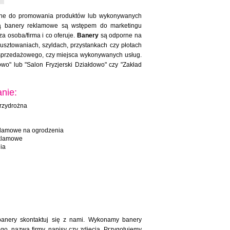
ane do promowania produktów lub wykonywanych
ają banery reklamowe są wstępem do marketingu
a osoba/firma i co oferuje.
Banery
są odporne na
sztowaniach, szyldach, przystankach czy płotach
sprzedażowego, czy miejsca wykonywanych usług.
" lub "Salon Fryzjerski Działdowo" czy "Zakład
nie:
rzydrożna
klamowe na ogrodzenia
eklamowe
ia
 banery skontaktuj się z nami. Wykonamy banery
go, nazwa firmy, napisy czy zdjęcia. Przygotujemy