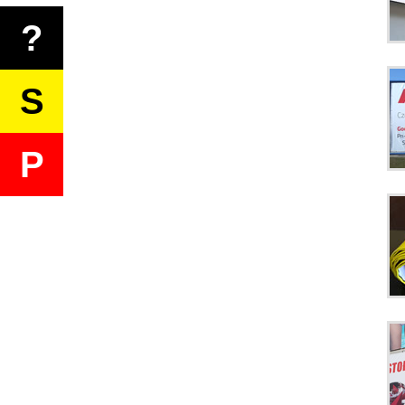
?
S
P