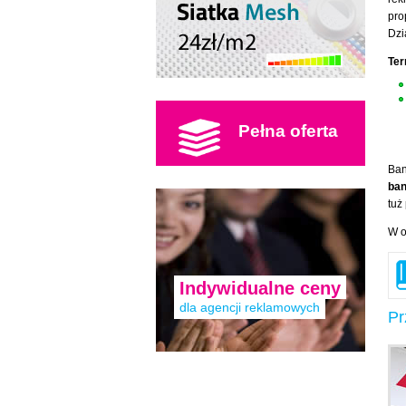
pro
Dzi
Ter
Pełna oferta
Ban
ban
tuż
W o
Indywidualne ceny
dla agencji reklamowych
Pr