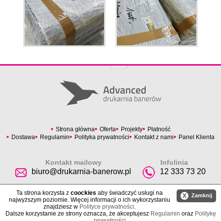
Strona główna
Oferta
Projekty
Płatność
Dostawa
Regulamin
Polityka prywatności
Kontakt z nami
Panel Klienta
Kontakt mailowy
Infolinia
biuro@drukarnia-banerow.pl
12 333 73 20
Ta strona korzysta z
coockies
aby świadczyć usługi na
X
Zamknij
najwyższym poziomie. Więcej informacji o ich wykorzystaniu
znajdziesz w
Polityce prywatności
.
Dalsze korzystanie ze strony oznacza, że akceptujesz
Regulamin
oraz
Politykę
prywatności
.