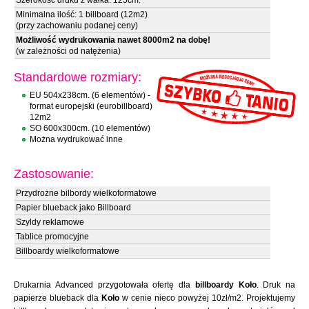
Szerokość druku z wałka: 125cm.
Minimalna ilość: 1 billboard (12m2)
(przy zachowaniu podanej ceny)
Możliwość wydrukowania nawet 8000m2 na dobę!
(w zależności od natężenia)
Standardowe rozmiary:
EU 504x238cm. (6 elementów) -
format europejski (eurobillboard)
12m2
SO 600x300cm. (10 elementów)
Można wydrukować inne
Zastosowanie:
Przydrożne bilbordy wielkoformatowe
Papier blueback jako Billboard
Szyldy reklamowe
Tablice promocyjne
Billboardy wielkoformatowe
Drukarnia Advanced przygotowała ofertę dla
billboardy Koło
. Druk na
papierze blueback dla
Koło
w cenie nieco powyżej 10zł/m2. Projektujemy