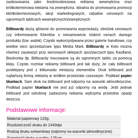
zastosowania jako średniookresowa reklama wewnętrzna oraz
krótkoterminowa reklama na zewnętrzna. Idealna do promowania promocji
którtkotermionowych, akcji marketingowych, rabatów cenowych na
ogromnych tablicach wewnętrznych/zewnętrznych.
Billboardy
służą głównie do promowania wyprzedaży, obniżek cenowych
czy informowanie Klientów o niesamowicie niskich cenach danego
produktu (tzw. wabik). Często wykorzystywane przez galerie handlowe, czy
wielkie sieci sprzedażowe typu Media Mark.
Billboardy
w Koło można
również zauważyć przy sieciowych sklepach spożywczych typu Kaufland,
Biedronka itp. Billboardy mocowane są do ogromnych tablic za pomocą
kleju. Często rozmiar reklamy billboard jest tak duży, że cały billboard
posklejany jest z kilkunastu mniejszy elementów. Druk billboard jest
najtańszą formą reklamy w krótkim przedziale czasowym. Podkład
papier
blueback
. Sam druk na billboard jest odporny na warunki atmosferyczne.
Podkład papier
blueback
nie jest już odporny na wodę. Jeśli jednak
billboard jest odrobinę zadaszony reklama wytrzyma przelotne opady
deszczu.
Podstawowe informacje:
Materiał papierowy 120g.
Rozdzielczość druku do 1440dpi
Rodzaj druku solwentowy (odporny na warunki atmosferyczne)