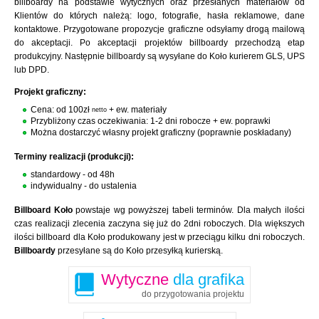
billboardy na podstawie wytycznych oraz przesłanych materiałów od
Klientów do których należą: logo, fotografie, hasła reklamowe, dane
kontaktowe. Przygotowane propozycje graficzne odsyłamy drogą mailową
do akceptacji. Po akceptacji projektów billboardy przechodzą etap
produkcyjny. Następnie billboardy są wysyłane do Koło kurierem GLS, UPS
lub DPD.
Projekt graficzny:
Cena: od 100zł
+ ew. materiały
netto
Przybliżony czas oczekiwania: 1-2 dni robocze + ew. poprawki
Można dostarczyć własny projekt graficzny (poprawnie poskładany)
Terminy realizacji (produkcji):
standardowy - od 48h
indywidualny - do ustalenia
Billboard Koło
powstaje wg powyższej tabeli terminów. Dla małych ilości
czas realizacji zlecenia zaczyna się już do 2dni roboczych. Dla większych
ilości billboard dla Koło produkowany jest w przeciągu kilku dni roboczych.
Billboardy
przesyłane są do Koło przesyłką kurierską.
Wytyczne
dla grafika
do przygotowania projektu