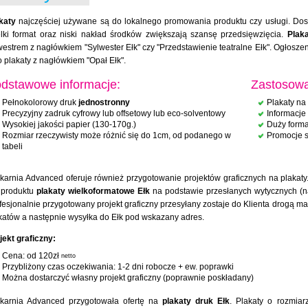
katy
najczęściej używane są do lokalnego promowania produktu czy usługi. Dos
lki format oraz niski nakład środków zwiększają szansę przedsięwzięcia.
Plak
westrem z nagłówkiem "Sylwester Ełk" czy "Przedstawienie teatralne Ełk". Ogłosz
o plakaty z nagłówkiem "Opał Ełk".
dstawowe informacje:
Zastosowa
Pełnokolorowy druk
jednostronny
Plakaty na 
Precyzyjny zadruk cyfrowy lub offsetowy lub eco-solventowy
Informacje
Wysokiej jakości papier (130-170g.)
Duży forma
Rozmiar rzeczywisty może różnić się do 1cm, od podanego w
Promocje 
tabeli
karnia Advanced oferuje również przygotowanie projektów graficznych na plakaty.
 produktu
plakaty wielkoformatowe Ełk
na podstawie przesłanych wytycznych (naz
fesjonalnie przygotowany projekt graficzny przesyłany zostaje do Klienta drogą ma
katów a następnie wysyłka do Ełk pod wskazany adres.
jekt graficzny:
Cena: od 120zł
netto
Przybliżony czas oczekiwania: 1-2 dni robocze + ew. poprawki
Można dostarczyć własny projekt graficzny (poprawnie poskładany)
karnia Advanced przygotowała ofertę na
plakaty druk Ełk
. Plakaty o rozmia