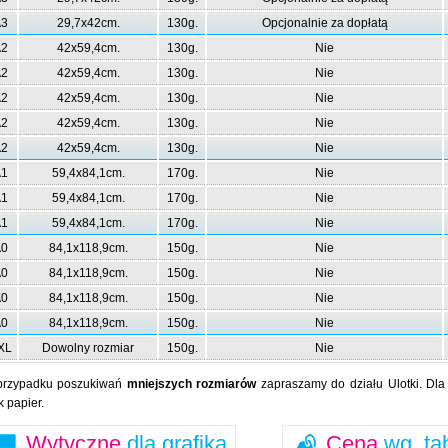
3
29,7x42cm.
130g.
Opcjonalnie za dopłatą
2
42x59,4cm.
130g.
Nie
2
42x59,4cm.
130g.
Nie
2
42x59,4cm.
130g.
Nie
2
42x59,4cm.
130g.
Nie
2
42x59,4cm.
130g.
Nie
1
59,4x84,1cm.
170g.
Nie
1
59,4x84,1cm.
170g.
Nie
1
59,4x84,1cm.
170g.
Nie
0
84,1x118,9cm.
150g.
Nie
0
84,1x118,9cm.
150g.
Nie
0
84,1x118,9cm.
150g.
Nie
0
84,1x118,9cm.
150g.
Nie
XL
Dowolny rozmiar
150g.
Nie
przypadku poszukiwań
mniejszych rozmiarów
zapraszamy do działu Ulotki. Dl
k papier.
Wytyczne
dla grafika
Cena
wg. ta