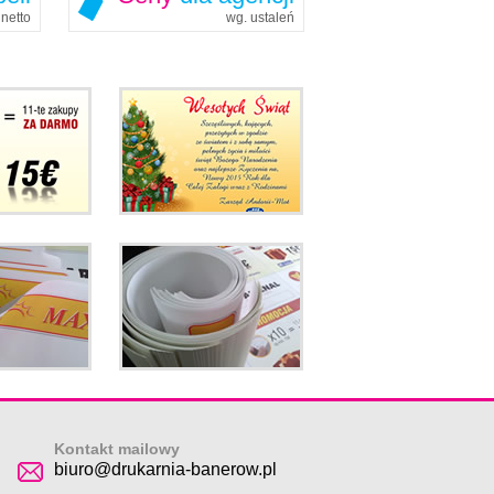
netto
wg. ustaleń
Kontakt mailowy
biuro@drukarnia-banerow.pl