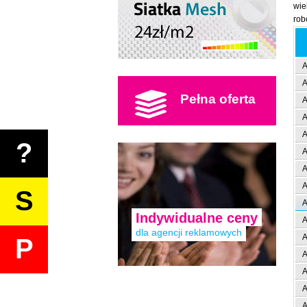
wie
rob
A
A
Pełna oferta
A
A
A
?
A
A
A
S
A
Indywidualne ceny
A
dla agencji reklamowych
A
P
A
A
A
A