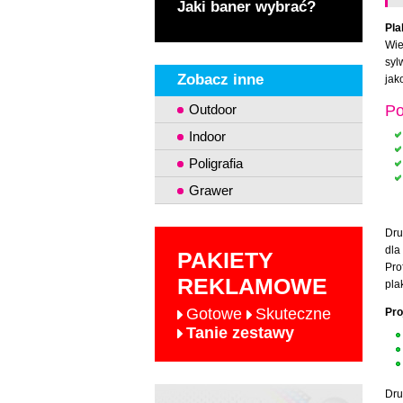
Jaki baner wybrać?
Pla
Wie
syl
Zobacz inne
jak
Outdoor
Po
Indoor
Poligrafia
Grawer
Dru
dla
PAKIETY
Pro
REKLAMOWE
pla
Gotowe
Skuteczne
Pro
Tanie zestawy
Dru