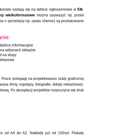
konale nadają się na tablice ogłoszeniowe w
Ełk
.
aty wielkoformatowe
można zauważyć np. przed
enia o sprzedaży np. opału również są produkowane
nie:
tablice informacyjne
 na witrynach sklepów
t na słupy
sklepowe
 Prace polegają na projektowaniu szaty graficznej
wa firmy, logotypy, fotografie, teksty reklamowe).
ilową. Po akceptacji projektów rozpoczyna się druk
rze od A4 do A2. Nakłady już od 100szt. Plakaty