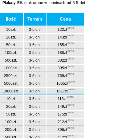
w.
Plakaty Ełk
drukowane w terminach od 3-5 dni
Ilość
Termin
Cena
netto
10szt.
3-5 dni
122zł
netto
20szt.
3-5 dni
143zł
netto
50szt.
3-5 dni
155zł
netto
100szt.
3-5 dni
188zł
netto
500szt.
3-5 dni
302zł
netto
1000szt.
3-5 dni
395zł
netto
2500szt.
3-5 dni
769zł
netto
5000szt.
3-5 dni
1065zł
netto
10000szt.
3-5 dni
1617zł
netto
10szt.
3-5 dni
118zł
netto
20szt.
3-5 dni
149zł
netto
50szt.
3-5 dni
175zł
netto
100szt.
3-5 dni
212zł
netto
200szt.
3-5 dni
306zł
netto
500szt.
3-5 dni
412zł