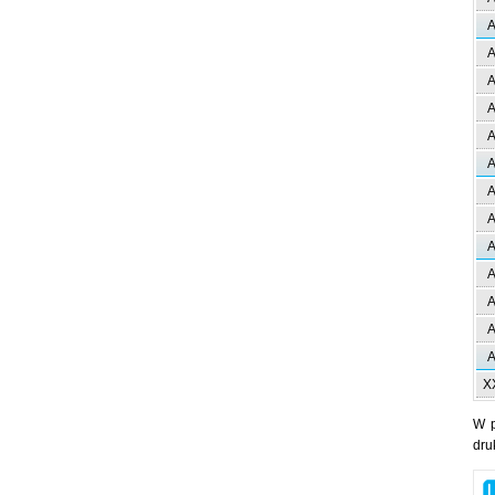
A
A
A
A
A
A
A
A
A
A
A
A
A
X
W 
dru