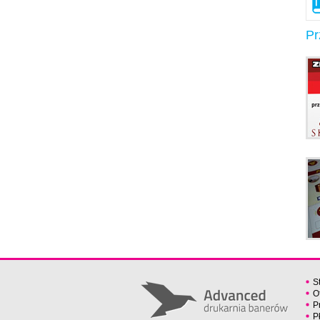
Pr
S
O
P
P