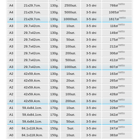
netto
A4
21x29,7cm.
130g.
2500szt.
3-5 dni
769zł
netto
A4
21x29,7cm.
130g.
5000szt.
3-5 dni
1065zł
netto
A4
21x29,7cm.
130g.
10000szt.
3-5 dni
1617zł
netto
A3
29,7x42cm.
130g.
10szt.
3-5 dni
118zł
netto
A3
29,7x42cm.
130g.
20szt.
3-5 dni
149zł
netto
A3
29,7x42cm.
130g.
50szt.
3-5 dni
175zł
netto
A3
29,7x42cm.
130g.
100szt.
3-5 dni
212zł
netto
A3
29,7x42cm.
130g.
200szt.
3-5 dni
306zł
netto
A3
29,7x42cm.
130g.
500szt.
3-5 dni
412zł
netto
A3
29,7x42cm.
130g.
1000szt.
3-5 dni
607zł
netto
A2
42x59,4cm.
130g.
10szt.
3-5 dni
163zł
netto
A2
42x59,4cm.
130g.
20szt.
3-5 dni
265zł
netto
A2
42x59,4cm.
130g.
50szt.
3-5 dni
326zł
netto
A2
42x59,4cm.
130g.
100szt.
3-5 dni
428zł
netto
A2
42x59,4cm.
130g.
200szt.
3-5 dni
525zł
netto
A1
59,4x84,1cm.
170g.
10szt.
3-5 dni
228zł
netto
A1
59,4x84,1cm.
170g.
20szt.
3-5 dni
342zł
netto
A1
59,4x84,1cm.
170g.
50szt.
3-5 dni
675zł
netto
A0
84,1x118,9cm.
150g.
5szt.
3-5 dni
247zł
netto
A0
84,1x118,9cm.
150g.
10szt.
3-5 dni
383zł