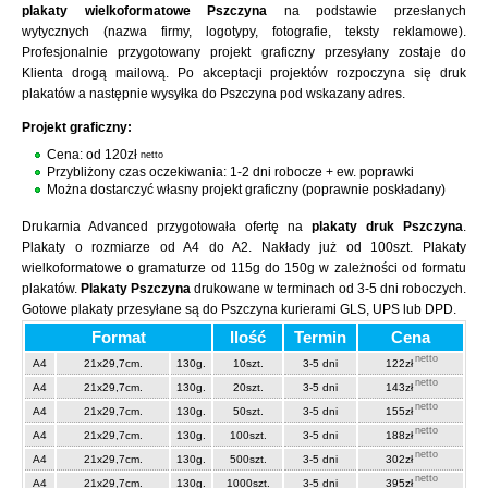
plakaty wielkoformatowe Pszczyna
na podstawie przesłanych
wytycznych (nazwa firmy, logotypy, fotografie, teksty reklamowe).
Profesjonalnie przygotowany projekt graficzny przesyłany zostaje do
Klienta drogą mailową. Po akceptacji projektów rozpoczyna się druk
plakatów a następnie wysyłka do Pszczyna pod wskazany adres.
Projekt graficzny:
Cena: od 120zł
netto
Przybliżony czas oczekiwania: 1-2 dni robocze + ew. poprawki
Można dostarczyć własny projekt graficzny (poprawnie poskładany)
Drukarnia Advanced przygotowała ofertę na
plakaty druk Pszczyna
.
Plakaty o rozmiarze od A4 do A2. Nakłady już od 100szt. Plakaty
wielkoformatowe o gramaturze od 115g do 150g w zależności od formatu
plakatów.
Plakaty Pszczyna
drukowane w terminach od 3-5 dni roboczych.
Gotowe plakaty przesyłane są do Pszczyna kurierami GLS, UPS lub DPD.
Format
Ilość
Termin
Cena
netto
A4
21x29,7cm.
130g.
10szt.
3-5 dni
122zł
netto
A4
21x29,7cm.
130g.
20szt.
3-5 dni
143zł
netto
A4
21x29,7cm.
130g.
50szt.
3-5 dni
155zł
netto
A4
21x29,7cm.
130g.
100szt.
3-5 dni
188zł
netto
A4
21x29,7cm.
130g.
500szt.
3-5 dni
302zł
netto
A4
21x29,7cm.
130g.
1000szt.
3-5 dni
395zł