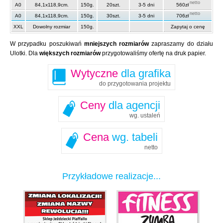
netto
A0
84,1x118,9cm.
150g.
20szt.
3-5 dni
560zł
netto
A0
84,1x118,9cm.
150g.
30szt.
3-5 dni
706zł
XXL
Dowolny rozmiar
150g.
Zapytaj o cenę
W przypadku poszukiwań
mniejszych rozmiarów
zapraszamy do działu
Ulotki. Dla
większych rozmiarów
przygotowaliśmy ofertę na druk papier.
Wytyczne
dla grafika
do przygotowania projektu
Ceny
dla agencji
wg. ustaleń
Cena
wg. tabeli
netto
Przykładowe realizacje...