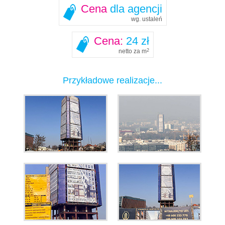
Cena
dla agencji
wg. ustaleń
Cena:
24 zł
netto za m
2
Przykładowe realizacje...