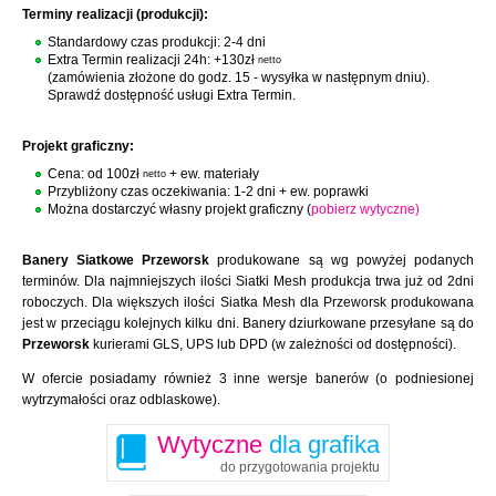
Terminy realizacji (produkcji):
Standardowy czas produkcji: 2-4 dni
Extra Termin realizacji 24h: +130zł
netto
(zamówienia złożone do godz. 15 - wysyłka w następnym dniu).
Sprawdź dostępność usługi Extra Termin.
Projekt graficzny:
Cena: od 100zł
+ ew. materiały
netto
Przybliżony czas oczekiwania: 1-2 dni + ew. poprawki
Można dostarczyć własny projekt graficzny (
pobierz wytyczne)
Banery Siatkowe Przeworsk
produkowane są wg powyżej podanych
terminów. Dla najmniejszych ilości Siatki Mesh produkcja trwa już od 2dni
roboczych. Dla większych ilości Siatka Mesh dla Przeworsk produkowana
jest w przeciągu kolejnych kilku dni. Banery dziurkowane przesyłane są do
Przeworsk
kurierami GLS, UPS lub DPD (w zależności od dostępności).
W ofercie posiadamy również 3 inne wersje banerów (o podniesionej
wytrzymałości oraz odblaskowe).
Wytyczne
dla grafika
do przygotowania projektu