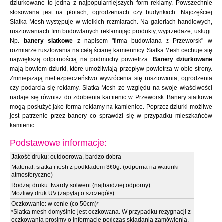
dziurkowane to jedna z najpopularniejszych form reklamy. Powszechnie
stosowana jest na płotach, ogrodzeniach czy budynkach. Najczęściej
Siatka Mesh występuje w wielkich rozmiarach. Na galeriach handlowych,
rusztowaniach firm budowlanych reklamując produkty, wyprzedaże, usługi.
Np.
banery siatkowe
z napisem "firma budowlana z Przeworsk" w
rozmiarze rusztowania na całą ścianę kamiennicy. Siatka Mesh cechuje się
największą odpornością na podmuchy powietrza.
Banery dziurkowane
mają bowiem dziurki, które umożliwiają przepływ powietrza w obie strony.
Zmniejszają niebezpieczeństwo wywrócenia się rusztowania, ogrodzenia
czy podarcia się reklamy. Siatka Mesh ze względu na swoje właściwości
nadaje się również do zdobienia kamienic w Przeworsk. Banery siatkowe
mogą posłużyć jako forma reklamy na kamienice. Poprzez dziurki możliwe
jest patrzenie przez banery co sprawdzi się w przypadku mieszkańców
kamienic.
Podstawowe informacje:
Jakość druku: outdoorowa, bardzo dobra
Materiał: siatka mesh z podkładem 360g. (odporna na warunki
atmosferyczne)
Rodzaj druku: twardy solwent (najbardziej odporny)
Możliwy druk UV (zapytaj o szczegóły)
Oczkowanie: w cenie (co 50cm)
*
Siatka mesh domyślnie jest oczkowana. W przypadku rezygnacji z
*
oczkowania prosimy o informację podczas składania zamówienia.