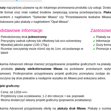
katy
najczęściej używane są do lokalnego promowania produktu czy usługi. Dosko
lki format oraz niski nakład środków zwiększają szansę przedsięwzięcia.
Plak
westrem z nagłówkiem "Sylwester Mława" czy "Przedstawienie teatralne Mława
dukowane jako plakaty z nagłówkiem "Opał Mława".
dstawowe informacje:
Zastosowa
Pełnokolorowy druk
jednostronny
Plakaty na 
Precyzyjny zadruk cyfrowy lub offsetowy lub eco-solventowy
Informacje
Wysokiej jakości papier (130-170g.)
Duży forma
Rozmiar rzeczywisty może różnić się do 1cm, od podanego w
Promocje 
tabeli
karnia Advanced oferuje również przygotowanie projektów graficznych na plakaty.
a produktu
plakaty wielkoformatowe Mława
na podstawie przesłanych wytyczn
lamowe). Profesjonalnie przygotowany projekt graficzny przesyłany zostaje do
poczyna się druk plakatów a następnie wysyłka do Mława pod wskazany adres.
jekt graficzny:
Cena: od 120zł
netto
Przybliżony czas oczekiwania: 1-2 dni robocze + ew. poprawki
Można dostarczyć własny projekt graficzny (poprawnie poskładany)
karnia Advanced przygotowała ofertę na
plakaty druk Mława
. Plakaty o rozmi