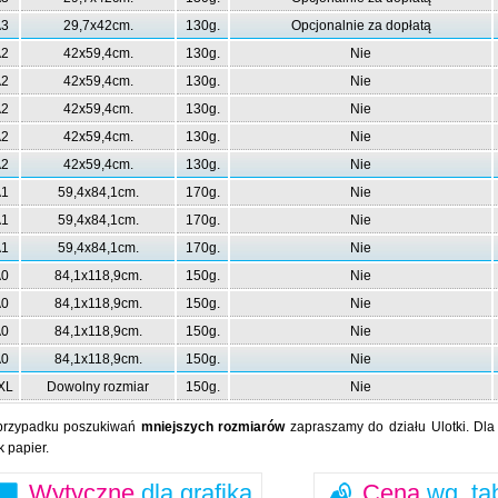
3
29,7x42cm.
130g.
Opcjonalnie za dopłatą
2
42x59,4cm.
130g.
Nie
2
42x59,4cm.
130g.
Nie
2
42x59,4cm.
130g.
Nie
2
42x59,4cm.
130g.
Nie
2
42x59,4cm.
130g.
Nie
1
59,4x84,1cm.
170g.
Nie
1
59,4x84,1cm.
170g.
Nie
1
59,4x84,1cm.
170g.
Nie
0
84,1x118,9cm.
150g.
Nie
0
84,1x118,9cm.
150g.
Nie
0
84,1x118,9cm.
150g.
Nie
0
84,1x118,9cm.
150g.
Nie
XL
Dowolny rozmiar
150g.
Nie
przypadku poszukiwań
mniejszych rozmiarów
zapraszamy do działu Ulotki. Dl
k papier.
Wytyczne
dla grafika
Cena
wg. ta