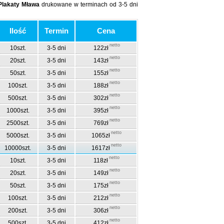
Plakaty Mława
drukowane w terminach od 3-5 dni
Ilość
Termin
Cena
netto
10szt.
3-5 dni
122zł
netto
20szt.
3-5 dni
143zł
netto
50szt.
3-5 dni
155zł
netto
100szt.
3-5 dni
188zł
netto
500szt.
3-5 dni
302zł
netto
1000szt.
3-5 dni
395zł
netto
2500szt.
3-5 dni
769zł
netto
5000szt.
3-5 dni
1065zł
netto
10000szt.
3-5 dni
1617zł
netto
10szt.
3-5 dni
118zł
netto
20szt.
3-5 dni
149zł
netto
50szt.
3-5 dni
175zł
netto
100szt.
3-5 dni
212zł
netto
200szt.
3-5 dni
306zł
netto
500szt.
3-5 dni
412zł