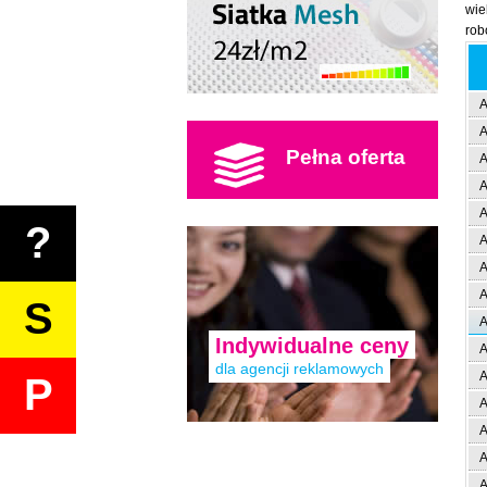
wie
rob
A
A
Pełna oferta
A
A
A
?
A
A
A
S
A
Indywidualne ceny
A
dla agencji reklamowych
A
P
A
A
A
A