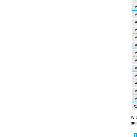
A
A
A
A
A
A
A
A
A
A
A
A
A
X
W 
dru