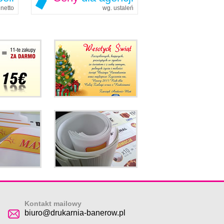
netto
wg. ustaleń
Kontakt mailowy
biuro@drukarnia-banerow.pl