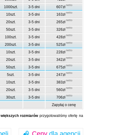
netto
1000szt.
3-5 dni
607zł
netto
10szt.
3-5 dni
163zł
netto
20szt.
3-5 dni
265zł
netto
50szt.
3-5 dni
326zł
netto
100szt.
3-5 dni
428zł
netto
200szt.
3-5 dni
525zł
netto
10szt.
3-5 dni
228zł
netto
20szt.
3-5 dni
342zł
netto
50szt.
3-5 dni
675zł
netto
5szt.
3-5 dni
247zł
netto
10szt.
3-5 dni
383zł
netto
20szt.
3-5 dni
560zł
netto
30szt.
3-5 dni
706zł
Zapytaj o cenę
a
większych rozmiarów
przygotowaliśmy ofertę na
beli
Ceny
dla agencji