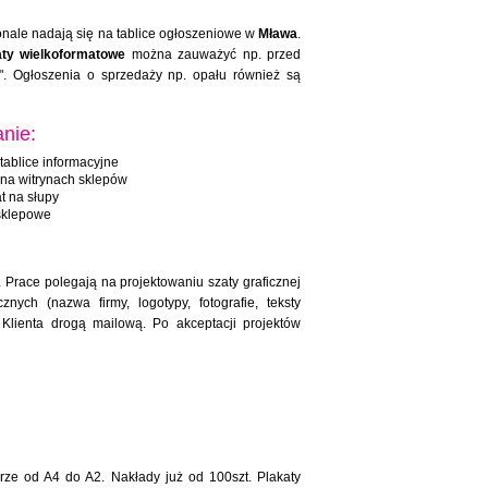
nale nadają się na tablice ogłoszeniowe w
Mława
.
aty wielkoformatowe
można zauważyć np. przed
". Ogłoszenia o sprzedaży np. opału również są
nie:
tablice informacyjne
 na witrynach sklepów
t na słupy
sklepowe
 Prace polegają na projektowaniu szaty graficznej
ych (nazwa firmy, logotypy, fotografie, teksty
 Klienta drogą mailową. Po akceptacji projektów
arze od A4 do A2. Nakłady już od 100szt. Plakaty