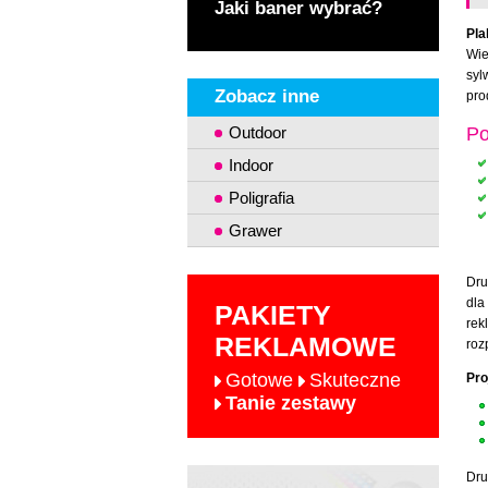
Jaki baner wybrać?
Pla
Wie
syl
Zobacz inne
pro
Outdoor
Po
Indoor
Poligrafia
Grawer
Dru
dl
PAKIETY
rek
REKLAMOWE
roz
Gotowe
Skuteczne
Pro
Tanie zestawy
Dru