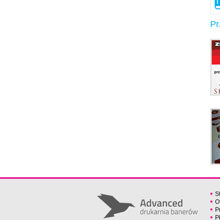
Pr
S
O
P
P