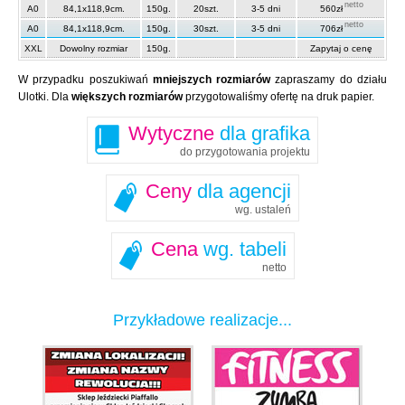
netto
A0
84,1x118,9cm.
150g.
20szt.
3-5 dni
560zł
netto
A0
84,1x118,9cm.
150g.
30szt.
3-5 dni
706zł
XXL
Dowolny rozmiar
150g.
Zapytaj o cenę
W przypadku poszukiwań
mniejszych rozmiarów
zapraszamy do działu
Ulotki. Dla
większych rozmiarów
przygotowaliśmy ofertę na druk papier.
Wytyczne
dla grafika
do przygotowania projektu
Ceny
dla agencji
wg. ustaleń
Cena
wg. tabeli
netto
Przykładowe realizacje...