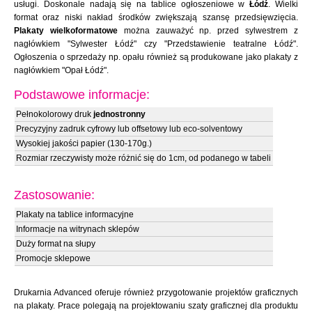
usługi. Doskonale nadają się na tablice ogłoszeniowe w
Łódź
. Wielki
format oraz niski nakład środków zwiększają szansę przedsięwzięcia.
Plakaty wielkoformatowe
można zauważyć np. przed sylwestrem z
nagłówkiem "Sylwester Łódź" czy "Przedstawienie teatralne Łódź".
Ogłoszenia o sprzedaży np. opału również są produkowane jako plakaty z
nagłówkiem "Opał Łódź".
Podstawowe informacje:
Pełnokolorowy druk
jednostronny
Precyzyjny zadruk cyfrowy lub offsetowy lub eco-solventowy
Wysokiej jakości papier (130-170g.)
Rozmiar rzeczywisty może różnić się do 1cm, od podanego w tabeli
Zastosowanie:
Plakaty na tablice informacyjne
Informacje na witrynach sklepów
Duży format na słupy
Promocje sklepowe
Drukarnia Advanced oferuje również przygotowanie projektów graficznych
na plakaty. Prace polegają na projektowaniu szaty graficznej dla produktu