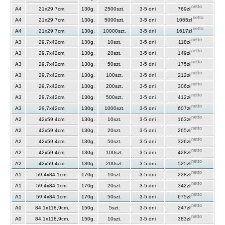
netto
A4
21x29,7cm.
130g.
2500szt.
3-5 dni
769zł
netto
A4
21x29,7cm.
130g.
5000szt.
3-5 dni
1065zł
netto
A4
21x29,7cm.
130g.
10000szt.
3-5 dni
1617zł
netto
A3
29,7x42cm.
130g.
10szt.
3-5 dni
118zł
netto
A3
29,7x42cm.
130g.
20szt.
3-5 dni
149zł
netto
A3
29,7x42cm.
130g.
50szt.
3-5 dni
175zł
netto
A3
29,7x42cm.
130g.
100szt.
3-5 dni
212zł
netto
A3
29,7x42cm.
130g.
200szt.
3-5 dni
306zł
netto
A3
29,7x42cm.
130g.
500szt.
3-5 dni
412zł
netto
A3
29,7x42cm.
130g.
1000szt.
3-5 dni
607zł
netto
A2
42x59,4cm.
130g.
10szt.
3-5 dni
163zł
netto
A2
42x59,4cm.
130g.
20szt.
3-5 dni
265zł
netto
A2
42x59,4cm.
130g.
50szt.
3-5 dni
326zł
netto
A2
42x59,4cm.
130g.
100szt.
3-5 dni
428zł
netto
A2
42x59,4cm.
130g.
200szt.
3-5 dni
525zł
netto
A1
59,4x84,1cm.
170g.
10szt.
3-5 dni
228zł
netto
A1
59,4x84,1cm.
170g.
20szt.
3-5 dni
342zł
netto
A1
59,4x84,1cm.
170g.
50szt.
3-5 dni
675zł
netto
A0
84,1x118,9cm.
150g.
5szt.
3-5 dni
247zł
netto
A0
84,1x118,9cm.
150g.
10szt.
3-5 dni
383zł