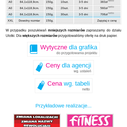
netto
A0
84,1x118,9cm.
150g.
10szt.
3-5 dni
383zł
netto
A0
84,1x118,9cm.
150g.
20szt.
3-5 dni
560zł
netto
A0
84,1x118,9cm.
150g.
30szt.
3-5 dni
706zł
XXL
Dowolny rozmiar
150g.
Zapytaj o cenę
W przypadku poszukiwań
mniejszych rozmiarów
zapraszamy do działu
Ulotki. Dla
większych rozmiarów
przygotowaliśmy ofertę na druk papier.
Wytyczne
dla grafika
do przygotowania projektu
Ceny
dla agencji
wg. ustaleń
Cena
wg. tabeli
netto
Przykładowe realizacje...