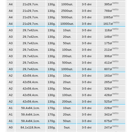
netto
A4
21x29,7cm.
130g.
1000szt.
3-5 dni
395zł
netto
A4
21x29,7cm.
130g.
2500szt.
3-5 dni
769zł
netto
A4
21x29,7cm.
130g.
5000szt.
3-5 dni
1065zł
netto
A4
21x29,7cm.
130g.
10000szt.
3-5 dni
1617zł
netto
A3
29,7x42cm.
130g.
10szt.
3-5 dni
118zł
netto
A3
29,7x42cm.
130g.
20szt.
3-5 dni
149zł
netto
A3
29,7x42cm.
130g.
50szt.
3-5 dni
175zł
netto
A3
29,7x42cm.
130g.
100szt.
3-5 dni
212zł
netto
A3
29,7x42cm.
130g.
200szt.
3-5 dni
306zł
netto
A3
29,7x42cm.
130g.
500szt.
3-5 dni
412zł
netto
A3
29,7x42cm.
130g.
1000szt.
3-5 dni
607zł
netto
A2
42x59,4cm.
130g.
10szt.
3-5 dni
163zł
netto
A2
42x59,4cm.
130g.
20szt.
3-5 dni
265zł
netto
A2
42x59,4cm.
130g.
50szt.
3-5 dni
326zł
netto
A2
42x59,4cm.
130g.
100szt.
3-5 dni
428zł
netto
A2
42x59,4cm.
130g.
200szt.
3-5 dni
525zł
netto
A1
59,4x84,1cm.
170g.
10szt.
3-5 dni
228zł
netto
A1
59,4x84,1cm.
170g.
20szt.
3-5 dni
342zł
netto
A1
59,4x84,1cm.
170g.
50szt.
3-5 dni
675zł
netto
A0
84,1x118,9cm.
150g.
5szt.
3-5 dni
247zł