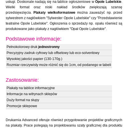
usługi. Doskonale nadają się na tablice ogłoszeniowe w
Opole Lubelskie
.
Wielki format oraz niski nakład środków zwiększają szansę
przedsięwzięcia.
Plakaty wielkoformatowe
można zauważyć np. przed
sylwestrem z nagłówkiem "Sylwester Opole Lubelskie" czy "Przedstawienie
teatralne Opole Lubelskie". Ogłoszenia o sprzedaży np. opału również są
produkowane jako plakaty z nagłówkiem "Opał Opole Lubelskie".
Podstawowe informacje:
Pełnokolorowy druk
jednostronny
Precyzyjny zadruk cyfrowy lub offsetowy lub eco-solventowy
Wysokiej jakości papier (130-170g.)
Rozmiar rzeczywisty może różnić się do 1cm, od podanego w tabeli
Zastosowanie:
Plakaty na tablice informacyjne
Informacje na witrynach sklepów
Duży format na słupy
Promocje sklepowe
Drukarnia Advanced oferuje również przygotowanie projektów graficznych
na plakaty. Prace polegają na projektowaniu szaty graficznej dla produktu