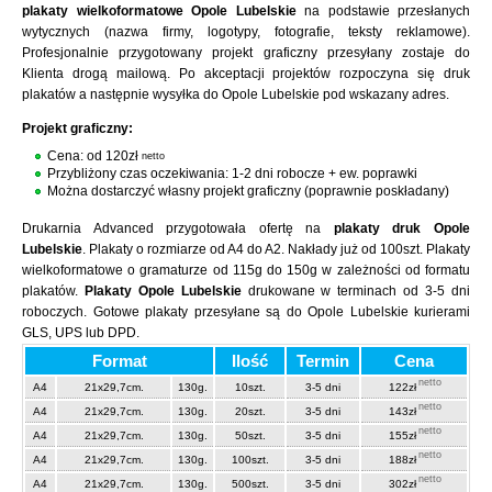
plakaty wielkoformatowe Opole Lubelskie
na podstawie przesłanych
wytycznych (nazwa firmy, logotypy, fotografie, teksty reklamowe).
Profesjonalnie przygotowany projekt graficzny przesyłany zostaje do
Klienta drogą mailową. Po akceptacji projektów rozpoczyna się druk
plakatów a następnie wysyłka do Opole Lubelskie pod wskazany adres.
Projekt graficzny:
Cena: od 120zł
netto
Przybliżony czas oczekiwania: 1-2 dni robocze + ew. poprawki
Można dostarczyć własny projekt graficzny (poprawnie poskładany)
Drukarnia Advanced przygotowała ofertę na
plakaty druk Opole
Lubelskie
. Plakaty o rozmiarze od A4 do A2. Nakłady już od 100szt. Plakaty
wielkoformatowe o gramaturze od 115g do 150g w zależności od formatu
plakatów.
Plakaty Opole Lubelskie
drukowane w terminach od 3-5 dni
roboczych. Gotowe plakaty przesyłane są do Opole Lubelskie kurierami
GLS, UPS lub DPD.
Format
Ilość
Termin
Cena
netto
A4
21x29,7cm.
130g.
10szt.
3-5 dni
122zł
netto
A4
21x29,7cm.
130g.
20szt.
3-5 dni
143zł
netto
A4
21x29,7cm.
130g.
50szt.
3-5 dni
155zł
netto
A4
21x29,7cm.
130g.
100szt.
3-5 dni
188zł
netto
A4
21x29,7cm.
130g.
500szt.
3-5 dni
302zł