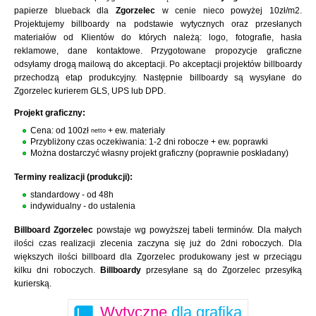
papierze blueback dla
Zgorzelec
w cenie nieco powyżej 10zł/m2.
Projektujemy billboardy na podstawie wytycznych oraz przesłanych
materiałów od Klientów do których należą: logo, fotografie, hasła
reklamowe, dane kontaktowe. Przygotowane propozycje graficzne
odsyłamy drogą mailową do akceptacji. Po akceptacji projektów billboardy
przechodzą etap produkcyjny. Następnie billboardy są wysyłane do
Zgorzelec kurierem GLS, UPS lub DPD.
Projekt graficzny:
Cena: od 100zł
+ ew. materiały
netto
Przybliżony czas oczekiwania: 1-2 dni robocze + ew. poprawki
Można dostarczyć własny projekt graficzny (poprawnie poskładany)
Terminy realizacji (produkcji):
standardowy - od 48h
indywidualny - do ustalenia
Billboard Zgorzelec
powstaje wg powyższej tabeli terminów. Dla małych
ilości czas realizacji zlecenia zaczyna się już do 2dni roboczych. Dla
większych ilości billboard dla Zgorzelec produkowany jest w przeciągu
kilku dni roboczych.
Billboardy
przesyłane są do Zgorzelec przesyłką
kurierską.
Wytyczne
dla grafika