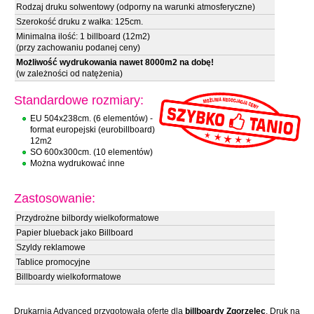
Rodzaj druku solwentowy (odporny na warunki atmosferyczne)
Szerokość druku z wałka: 125cm.
Minimalna ilość: 1 billboard (12m2)
(przy zachowaniu podanej ceny)
Możliwość wydrukowania nawet 8000m2 na dobę!
(w zależności od natężenia)
Standardowe rozmiary:
EU 504x238cm. (6 elementów) -
format europejski (eurobillboard)
12m2
SO 600x300cm. (10 elementów)
Można wydrukować inne
Zastosowanie:
Przydrożne bilbordy wielkoformatowe
Papier blueback jako Billboard
Szyldy reklamowe
Tablice promocyjne
Billboardy wielkoformatowe
Drukarnia Advanced przygotowała ofertę dla
billboardy Zgorzelec
. Druk na