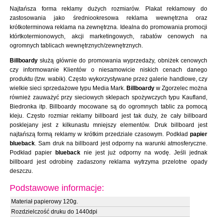
Najtańsza forma reklamy dużych rozmiarów. Plakat reklamowy do
zastosowania jako średniookresowa reklama wewnętrzna oraz
krótkoterminowa reklama na zewnętrzna. Idealna do promowania promocji
którtkotermionowych, akcji marketingowych, rabatów cenowych na
ogromnych tablicach wewnętrznych/zewnętrznych.
Billboardy
służą głównie do promowania wyprzedaży, obniżek cenowych
czy informowanie Klientów o niesamowicie niskich cenach danego
produktu (tzw. wabik). Często wykorzystywane przez galerie handlowe, czy
wielkie sieci sprzedażowe typu Media Mark.
Billboardy
w Zgorzelec można
również zauważyć przy sieciowych sklepach spożywczych typu Kaufland,
Biedronka itp. Billboardy mocowane są do ogromnych tablic za pomocą
kleju. Często rozmiar reklamy billboard jest tak duży, że cały billboard
posklejany jest z kilkunastu mniejszy elementów. Druk billboard jest
najtańszą formą reklamy w krótkim przedziale czasowym. Podkład
papier
blueback
. Sam druk na billboard jest odporny na warunki atmosferyczne.
Podkład papier
blueback
nie jest już odporny na wodę. Jeśli jednak
billboard jest odrobinę zadaszony reklama wytrzyma przelotne opady
deszczu.
Podstawowe informacje:
Materiał papierowy 120g.
Rozdzielczość druku do 1440dpi