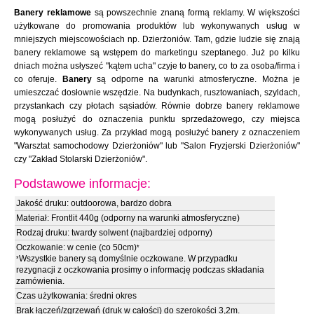
Banery reklamowe
są powszechnie znaną formą reklamy. W większości
użytkowane do promowania produktów lub wykonywanych usług w
mniejszych miejscowościach np. Dzierżoniów. Tam, gdzie ludzie się znają
banery reklamowe są wstępem do marketingu szeptanego. Już po kilku
dniach można usłyszeć "kątem ucha" czyje to banery, co to za osoba/firma i
co oferuje.
Banery
są odporne na warunki atmosferyczne. Można je
umieszczać dosłownie wszędzie. Na budynkach, rusztowaniach, szyldach,
przystankach czy płotach sąsiadów. Równie dobrze banery reklamowe
mogą posłużyć do oznaczenia punktu sprzedażowego, czy miejsca
wykonywanych usług. Za przykład mogą posłużyć banery z oznaczeniem
"Warsztat samochodowy Dzierżoniów" lub "Salon Fryzjerski Dzierżoniów"
czy "Zakład Stolarski Dzierżoniów".
Podstawowe informacje:
Jakość druku: outdoorowa, bardzo dobra
Materiał: Frontlit 440g (odporny na warunki atmosferyczne)
Rodzaj druku: twardy solwent (najbardziej odporny)
Oczkowanie: w cenie (co 50cm)
*
Wszystkie banery są domyślnie oczkowane. W przypadku
*
rezygnacji z oczkowania prosimy o informację podczas składania
zamówienia.
Czas użytkowania: średni okres
Brak łączeń/zgrzewań (druk w całości) do szerokości 3,2m.