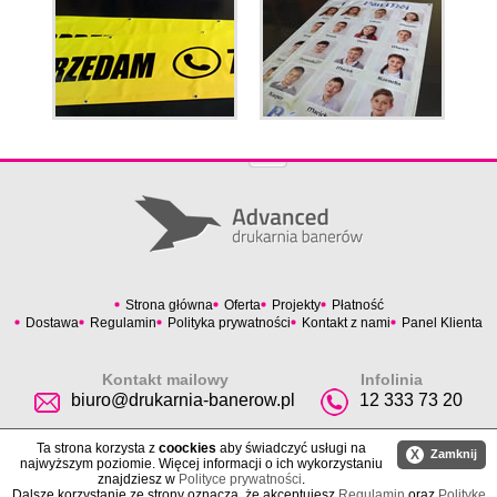
Strona główna
Oferta
Projekty
Płatność
Dostawa
Regulamin
Polityka prywatności
Kontakt z nami
Panel Klienta
Kontakt mailowy
Infolinia
biuro@drukarnia-banerow.pl
12 333 73 20
Ta strona korzysta z
coockies
aby świadczyć usługi na
X
Zamknij
najwyższym poziomie. Więcej informacji o ich wykorzystaniu
znajdziesz w
Polityce prywatności
.
Dalsze korzystanie ze strony oznacza, że akceptujesz
Regulamin
oraz
Politykę