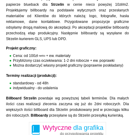
papierze blueback dla
Strzelin
w cenie nieco powyżej 10zł/m2.
Projektujemy billboardy na podstawie wytycznych oraz przesłanych
materiałów od Klientów do których należą: logo, fotografie, hasła
reklamowe, dane kontaktowe. Przygotowane propozycje graficzne
odsyłamy drogą mailową do akceptacji. Po akceptacji projektów billboardy
przechodzą etap produkcyjny. Następnie billboardy są wysyłane do
Strzelin kurierem GLS, UPS lub DPD.
Projekt graficzny:
Cena: od 100zł
+ ew. materiały
netto
Przybliżony czas oczekiwania: 1-2 dni robocze + ew. poprawki
Można dostarczyć własny projekt graficzny (poprawnie poskładany)
Terminy realizacji (produkcji):
standardowy - od 48h
indywidualny - do ustalenia
Billboard Strzelin
powstaje wg powyższej tabeli terminów. Dla małych
ilości czas realizacji zlecenia zaczyna się już do 2dni roboczych. Dla
większych ilości billboard dla Strzelin produkowany jest w przeciągu kilku
dni roboczych.
Billboardy
przesyłane są do Strzelin przesyłką kurierską.
Wytyczne
dla grafika
do przygotowania projektu