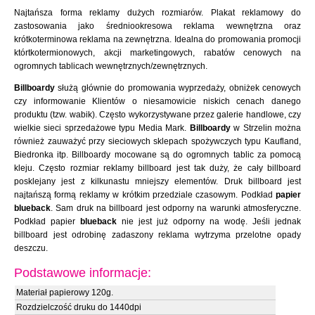
Najtańsza forma reklamy dużych rozmiarów. Plakat reklamowy do
zastosowania jako średniookresowa reklama wewnętrzna oraz
krótkoterminowa reklama na zewnętrzna. Idealna do promowania promocji
którtkotermionowych, akcji marketingowych, rabatów cenowych na
ogromnych tablicach wewnętrznych/zewnętrznych.
Billboardy
służą głównie do promowania wyprzedaży, obniżek cenowych
czy informowanie Klientów o niesamowicie niskich cenach danego
produktu (tzw. wabik). Często wykorzystywane przez galerie handlowe, czy
wielkie sieci sprzedażowe typu Media Mark.
Billboardy
w Strzelin można
również zauważyć przy sieciowych sklepach spożywczych typu Kaufland,
Biedronka itp. Billboardy mocowane są do ogromnych tablic za pomocą
kleju. Często rozmiar reklamy billboard jest tak duży, że cały billboard
posklejany jest z kilkunastu mniejszy elementów. Druk billboard jest
najtańszą formą reklamy w krótkim przedziale czasowym. Podkład
papier
blueback
. Sam druk na billboard jest odporny na warunki atmosferyczne.
Podkład papier
blueback
nie jest już odporny na wodę. Jeśli jednak
billboard jest odrobinę zadaszony reklama wytrzyma przelotne opady
deszczu.
Podstawowe informacje:
Materiał papierowy 120g.
Rozdzielczość druku do 1440dpi