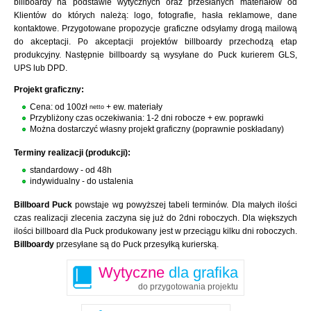
billboardy na podstawie wytycznych oraz przesłanych materiałów od
Klientów do których należą: logo, fotografie, hasła reklamowe, dane
kontaktowe. Przygotowane propozycje graficzne odsyłamy drogą mailową
do akceptacji. Po akceptacji projektów billboardy przechodzą etap
produkcyjny. Następnie billboardy są wysyłane do Puck kurierem GLS,
UPS lub DPD.
Projekt graficzny:
Cena: od 100zł
+ ew. materiały
netto
Przybliżony czas oczekiwania: 1-2 dni robocze + ew. poprawki
Można dostarczyć własny projekt graficzny (poprawnie poskładany)
Terminy realizacji (produkcji):
standardowy - od 48h
indywidualny - do ustalenia
Billboard Puck
powstaje wg powyższej tabeli terminów. Dla małych ilości
czas realizacji zlecenia zaczyna się już do 2dni roboczych. Dla większych
ilości billboard dla Puck produkowany jest w przeciągu kilku dni roboczych.
Billboardy
przesyłane są do Puck przesyłką kurierską.
Wytyczne
dla grafika
do przygotowania projektu