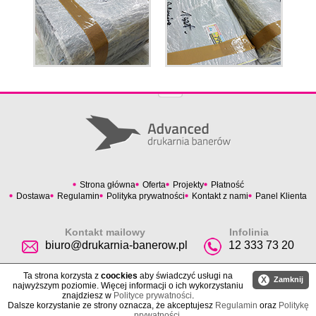
Strona główna
Oferta
Projekty
Płatność
Dostawa
Regulamin
Polityka prywatności
Kontakt z nami
Panel Klienta
Kontakt mailowy
Infolinia
biuro@drukarnia-banerow.pl
12 333 73 20
Ta strona korzysta z
coockies
aby świadczyć usługi na
X
Zamknij
najwyższym poziomie. Więcej informacji o ich wykorzystaniu
znajdziesz w
Polityce prywatności
.
Dalsze korzystanie ze strony oznacza, że akceptujesz
Regulamin
oraz
Politykę
prywatności
.