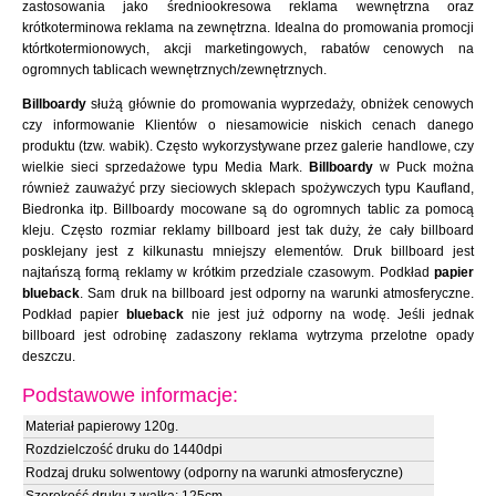
zastosowania jako średniookresowa reklama wewnętrzna oraz
krótkoterminowa reklama na zewnętrzna. Idealna do promowania promocji
którtkotermionowych, akcji marketingowych, rabatów cenowych na
ogromnych tablicach wewnętrznych/zewnętrznych.
Billboardy
służą głównie do promowania wyprzedaży, obniżek cenowych
czy informowanie Klientów o niesamowicie niskich cenach danego
produktu (tzw. wabik). Często wykorzystywane przez galerie handlowe, czy
wielkie sieci sprzedażowe typu Media Mark.
Billboardy
w Puck można
również zauważyć przy sieciowych sklepach spożywczych typu Kaufland,
Biedronka itp. Billboardy mocowane są do ogromnych tablic za pomocą
kleju. Często rozmiar reklamy billboard jest tak duży, że cały billboard
posklejany jest z kilkunastu mniejszy elementów. Druk billboard jest
najtańszą formą reklamy w krótkim przedziale czasowym. Podkład
papier
blueback
. Sam druk na billboard jest odporny na warunki atmosferyczne.
Podkład papier
blueback
nie jest już odporny na wodę. Jeśli jednak
billboard jest odrobinę zadaszony reklama wytrzyma przelotne opady
deszczu.
Podstawowe informacje:
Materiał papierowy 120g.
Rozdzielczość druku do 1440dpi
Rodzaj druku solwentowy (odporny na warunki atmosferyczne)