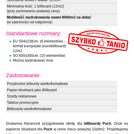
Szerokość druku z wałka: 125cm.
Minimalna ilość: 1 billboard (12m2)
(przy zachowaniu podanej ceny)
Możliwość wydrukowania nawet 8000m2 na dobę!
(w zależności od natężenia)
Standardowe rozmiary:
EU 504x238cm. (6 elementów) -
format europejski (eurobillboard)
12m2
SO 600x300cm. (10 elementów)
Można wydrukować inne
Zastosowanie:
Przydrożne bilbordy wielkoformatowe
Papier blueback jako Billboard
Szyldy reklamowe
Tablice promocyjne
Billboardy wielkoformatowe
Drukarnia Advanced przygotowała ofertę dla
billboardy Puck
. Druk na
papierze blueback dla
Puck
w cenie nieco powyżej 10zł/m2. Projektujemy