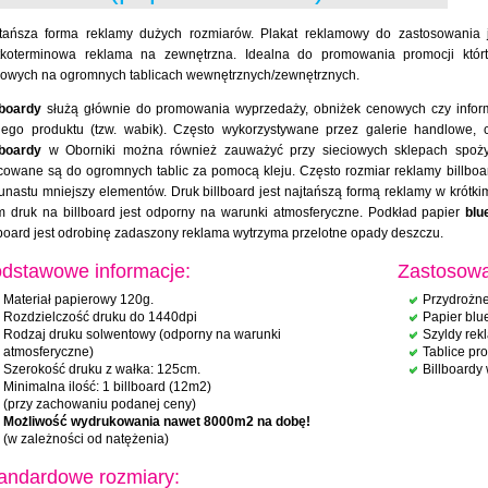
tańsza forma reklamy dużych rozmiarów. Plakat reklamowy do zastosowania
tkoterminowa reklama na zewnętrzna. Idealna do promowania promocji którt
owych na ogromnych tablicach wewnętrznych/zewnętrznych.
lboardy
służą głównie do promowania wyprzedaży, obniżek cenowych czy infor
ego produktu (tzw. wabik). Często wykorzystywane przez galerie handlowe, 
lboardy
w Oborniki można również zauważyć przy sieciowych sklepach spożywc
owane są do ogromnych tablic za pomocą kleju. Często rozmiar reklamy billboard j
kunastu mniejszy elementów. Druk billboard jest najtańszą formą reklamy w krót
 druk na billboard jest odporny na warunki atmosferyczne. Podkład papier
blu
lboard jest odrobinę zadaszony reklama wytrzyma przelotne opady deszczu.
dstawowe informacje:
Zastosowa
Materiał papierowy 120g.
Przydrożne
Rozdzielczość druku do 1440dpi
Papier blu
Rodzaj druku solwentowy (odporny na warunki
Szyldy re
atmosferyczne)
Tablice pr
Szerokość druku z wałka: 125cm.
Billboardy
Minimalna ilość: 1 billboard (12m2)
(przy zachowaniu podanej ceny)
Możliwość wydrukowania nawet 8000m2 na dobę!
(w zależności od natężenia)
andardowe rozmiary: