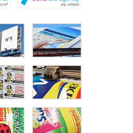
 za m
2
wg. ustaleń