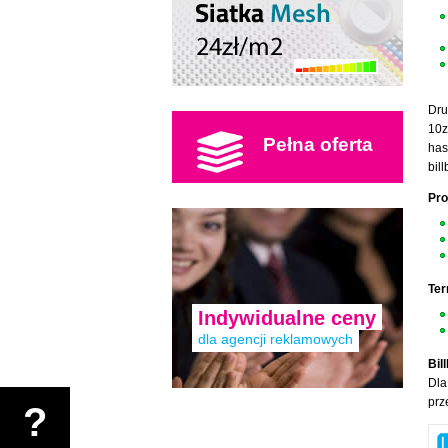
Dru
10z
Pełna oferta
has
bil
Pro
Ter
Indywidualne ceny
dla agencji reklamowych
Bil
Dla
prz
?