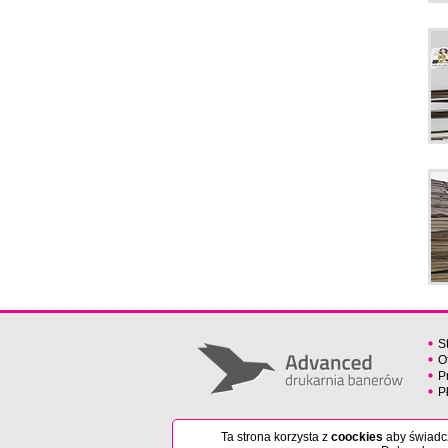
S
O
P
P
Ta strona korzysta z
coockies
aby świadcz