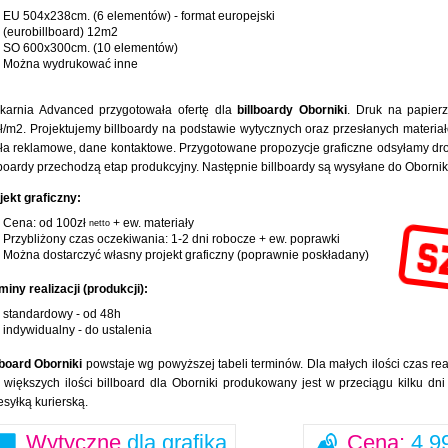
EU 504x238cm. (6 elementów) - format europejski
(eurobillboard) 12m2
SO 600x300cm. (10 elementów)
Można wydrukować inne
karnia Advanced przygotowała ofertę dla
billboardy Oborniki
. Druk na papier
ł/m2. Projektujemy billboardy na podstawie wytycznych oraz przesłanych materiałó
ła reklamowe, dane kontaktowe. Przygotowane propozycje graficzne odsyłamy drog
lboardy przechodzą etap produkcyjny. Następnie billboardy są wysyłane do Oborni
jekt graficzny:
Cena: od 100zł
+ ew. materiały
netto
Przybliżony czas oczekiwania: 1-2 dni robocze + ew. poprawki
Można dostarczyć własny projekt graficzny (poprawnie poskładany)
miny realizacji (produkcji):
standardowy - od 48h
indywidualny - do ustalenia
lboard Oborniki
powstaje wg powyższej tabeli terminów. Dla małych ilości czas real
 większych ilości billboard dla Oborniki produkowany jest w przeciągu kilku dn
esyłką kurierską.
Wytyczne
dla grafika
Cena:
4,99