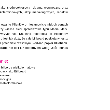
 jako średniookresowa reklama wewnętrzna oraz
kotermionowych, akcji marketingowych, rabatów
mowanie Klientów o niesamowicie niskich cenach
czy wielkie sieci sprzedażowe typu Media Mark.
zych typu Kaufland, Biedronka itp. Billboardy
est tak duży, że cały billboard posklejany jest z
kim przedziale czasowym. Podkład
papier blueback
.
eback
nie jest już odporny na wodę. Jeśli jednak
nie:
 bilbordy wielkoformatowe
eback jako Billboard
klamowe
omocyjne
 wielkoformatowe