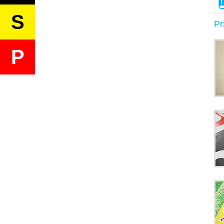
S
Pr
P