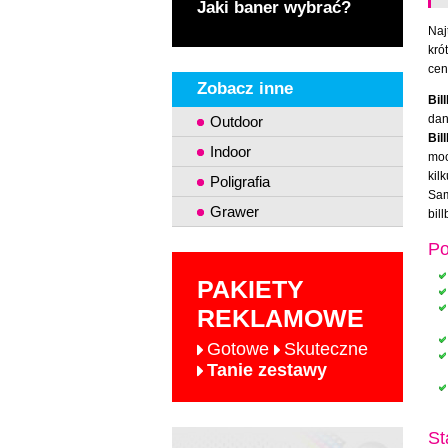
Jaki baner wybrać?
Naj
kró
cen
Zobacz inne
Bil
dan
Outdoor
Bil
Indoor
moc
kil
Poligrafia
Sam
Grawer
bil
Po
PAKIETY
REKLAMOWE
Gotowe
Skuteczne
Tanie zestawy
St