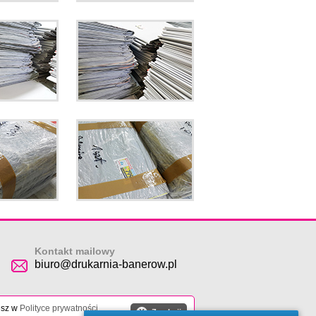
Kontakt mailowy
biuro@drukarnia-banerow.pl
esz w
Polityce prywatności
.
X
Zamknij