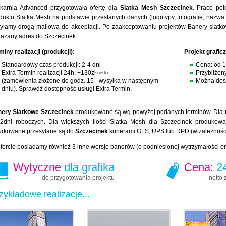
karnia Advanced przygotowała ofertę dla
Siatka Mesh Szczecinek
. Prace pol
duktu Siatka Mesh na podstawie przesłanych danych (logotypy, fotografie, nazwa 
yłamy drogą mailową do akceptacji. Po zaakceptowaniu projektów Banery siatk
azany adres do Szczecinek.
miny realizacji (produkcji):
Projekt grafic
Standardowy czas produkcji: 2-4 dni
Cena: od 
Extra Termin realizacji 24h: +130zł
Przybliżon
netto
(zamówienia złożone do godz. 15 - wysyłka w następnym
Można dost
dniu). Sprawdź dostępność usługi Extra Termin.
ery Siatkowe Szczecinek
produkowane są wg powyżej podanych terminów. Dla naj
2dni roboczych. Dla większych ilości Siatka Mesh dla Szczecinek produkowan
urkowane przesyłane są do
Szczecinek
kurierami GLS, UPS lub DPD (w zależności
fercie posiadamy również 3 inne wersje banerów (o podniesionej wytrzymałości o
Wytyczne
dla grafika
Cena:
24
do przygotowania projektu
netto 
zykładowe realizacje...