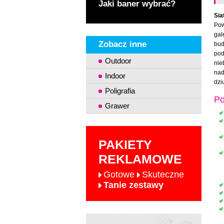
Jaki baner wybrać?
Sia
Pow
gal
Zobacz inne
bud
pod
Outdoor
nie
nad
Indoor
dzi
Poligrafia
Po
Grawer
PAKIETY
REKLAMOWE
Gotowe
Skuteczne
Tanie zestawy