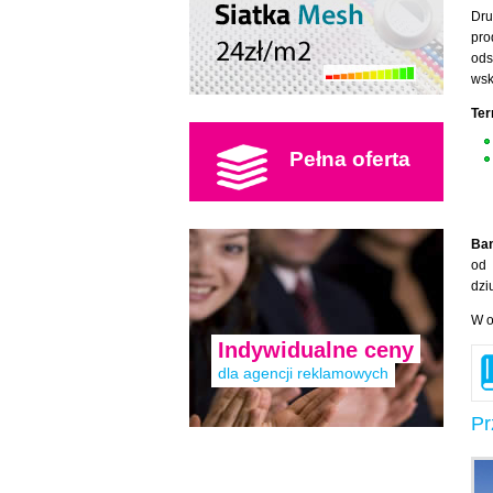
Dru
pro
ods
wsk
Ter
Pełna oferta
Ban
od 
dzi
W o
Indywidualne ceny
dla agencji reklamowych
Pr