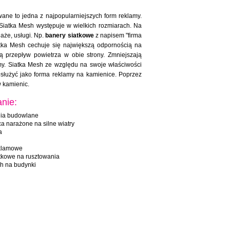
ne to jedna z najpopularniejszych form reklamy.
Siatka Mesh występuje w wielkich rozmiarach. Na
aże, usługi. Np.
banery siatkowe
z napisem "firma
tka Mesh cechuje się największą odpornością na
ą przepływ powietrza w obie strony. Zmniejszają
my. Siatka Mesh ze względu na swoje właściwości
służyć jako forma reklamy na kamienice. Poprzez
w kamienic.
nie:
ia budowlane
ca narażone na silne wiatry
a
eklamowe
tkowe na rusztowania
h na budynki