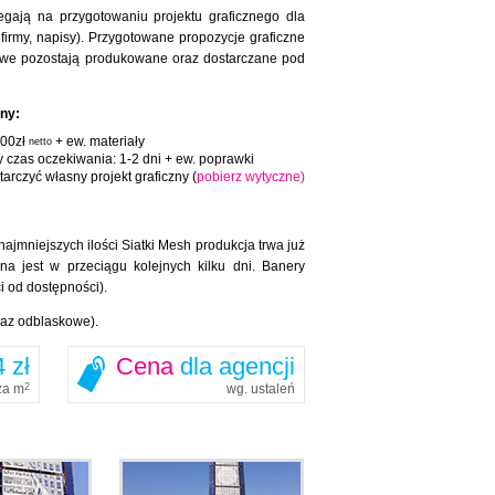
egają na przygotowaniu projektu graficznego dla
firmy, napisy). Przygotowane propozycje graficzne
owe pozostają produkowane oraz dostarczane pod
zny:
100zł
+ ew. materiały
netto
y czas oczekiwania: 1-2 dni + ew. poprawki
arczyć własny projekt graficzny (
pobierz wytyczne)
mniejszych ilości Siatki Mesh produkcja trwa już
a jest w przeciągu kolejnych kilku dni. Banery
 od dostępności).
raz odblaskowe).
 zł
Cena
dla agencji
za m
2
wg. ustaleń