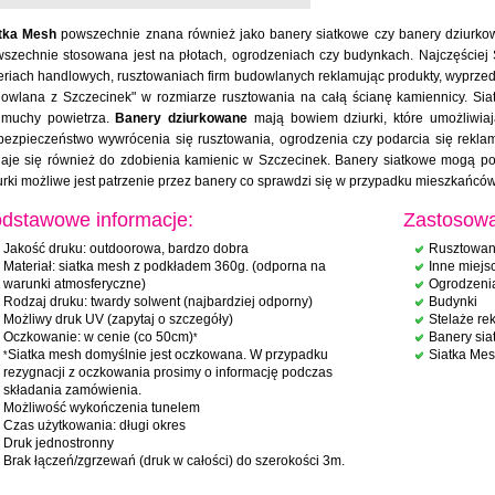
tka Mesh
powszechnie znana również jako banery siatkowe czy banery dziurkowa
szechnie stosowana jest na płotach, ogrodzeniach czy budynkach. Najczęściej 
eriach handlowych, rusztowaniach firm budowlanych reklamując produkty, wyprzed
owlana z Szczecinek" w rozmiarze rusztowania na całą ścianę kamiennicy. Sia
muchy powietrza.
Banery dziurkowane
mają bowiem dziurki, które umożliwiaj
bezpieczeństwo wywrócenia się rusztowania, ogrodzenia czy podarcia się rekla
aje się również do zdobienia kamienic w Szczecinek. Banery siatkowe mogą po
urki możliwe jest patrzenie przez banery co sprawdzi się w przypadku mieszkańcó
dstawowe informacje:
Zastosowa
Jakość druku: outdoorowa, bardzo dobra
Rusztowan
Materiał: siatka mesh z podkładem 360g. (odporna na
Inne miejs
warunki atmosferyczne)
Ogrodzeni
Rodzaj druku: twardy solwent (najbardziej odporny)
Budynki
Możliwy druk UV (zapytaj o szczegóły)
Stelaże r
Oczkowanie: w cenie (co 50cm)
Banery sia
*
Siatka mesh domyślnie jest oczkowana. W przypadku
Siatka Mes
*
rezygnacji z oczkowania prosimy o informację podczas
składania zamówienia.
Możliwość wykończenia tunelem
Czas użytkowania: długi okres
Druk jednostronny
Brak łączeń/zgrzewań (druk w całości) do szerokości 3m.