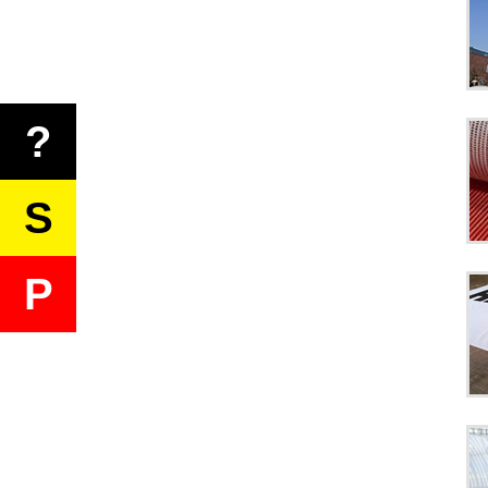
?
S
P