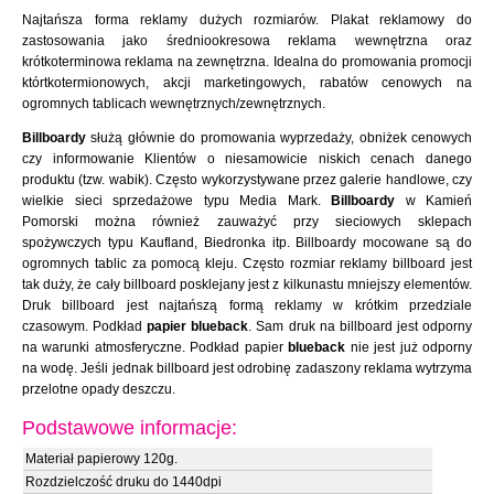
Najtańsza forma reklamy dużych rozmiarów. Plakat reklamowy do
zastosowania jako średniookresowa reklama wewnętrzna oraz
krótkoterminowa reklama na zewnętrzna. Idealna do promowania promocji
którtkotermionowych, akcji marketingowych, rabatów cenowych na
ogromnych tablicach wewnętrznych/zewnętrznych.
Billboardy
służą głównie do promowania wyprzedaży, obniżek cenowych
czy informowanie Klientów o niesamowicie niskich cenach danego
produktu (tzw. wabik). Często wykorzystywane przez galerie handlowe, czy
wielkie sieci sprzedażowe typu Media Mark.
Billboardy
w Kamień
Pomorski można również zauważyć przy sieciowych sklepach
spożywczych typu Kaufland, Biedronka itp. Billboardy mocowane są do
ogromnych tablic za pomocą kleju. Często rozmiar reklamy billboard jest
tak duży, że cały billboard posklejany jest z kilkunastu mniejszy elementów.
Druk billboard jest najtańszą formą reklamy w krótkim przedziale
czasowym. Podkład
papier blueback
. Sam druk na billboard jest odporny
na warunki atmosferyczne. Podkład papier
blueback
nie jest już odporny
na wodę. Jeśli jednak billboard jest odrobinę zadaszony reklama wytrzyma
przelotne opady deszczu.
Podstawowe informacje:
Materiał papierowy 120g.
Rozdzielczość druku do 1440dpi