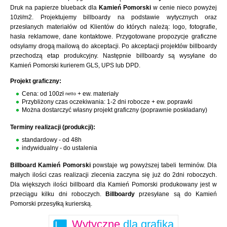
Druk na papierze blueback dla
Kamień Pomorski
w cenie nieco powyżej
10zł/m2. Projektujemy billboardy na podstawie wytycznych oraz
przesłanych materiałów od Klientów do których należą: logo, fotografie,
hasła reklamowe, dane kontaktowe. Przygotowane propozycje graficzne
odsyłamy drogą mailową do akceptacji. Po akceptacji projektów billboardy
przechodzą etap produkcyjny. Następnie billboardy są wysyłane do
Kamień Pomorski kurierem GLS, UPS lub DPD.
Projekt graficzny:
Cena: od 100zł
+ ew. materiały
netto
Przybliżony czas oczekiwania: 1-2 dni robocze + ew. poprawki
Można dostarczyć własny projekt graficzny (poprawnie poskładany)
Terminy realizacji (produkcji):
standardowy - od 48h
indywidualny - do ustalenia
Billboard Kamień Pomorski
powstaje wg powyższej tabeli terminów. Dla
małych ilości czas realizacji zlecenia zaczyna się już do 2dni roboczych.
Dla większych ilości billboard dla Kamień Pomorski produkowany jest w
przeciągu kilku dni roboczych.
Billboardy
przesyłane są do Kamień
Pomorski przesyłką kurierską.
Wytyczne
dla grafika