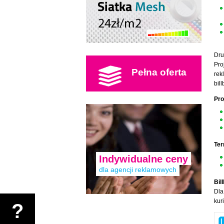
Dru
Pro
Pełna oferta
rek
bil
Pro
Ter
Indywidualne ceny
dla agencji reklamowych
Bil
Dla
kur
?