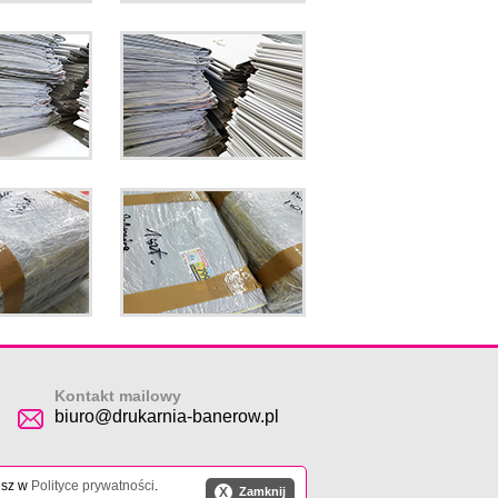
Kontakt mailowy
biuro@drukarnia-banerow.pl
esz w
Polityce prywatności
.
X
Zamknij