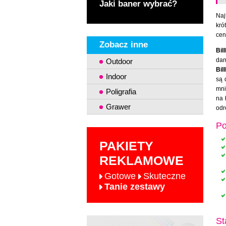
Jaki baner wybrać?
Naj
kró
cen
Zobacz inne
Bil
dan
Outdoor
Bil
Indoor
są 
mni
Poligrafia
na 
Grawer
odr
Po
PAKIETY
REKLAMOWE
Gotowe
Skuteczne
Tanie zestawy
St