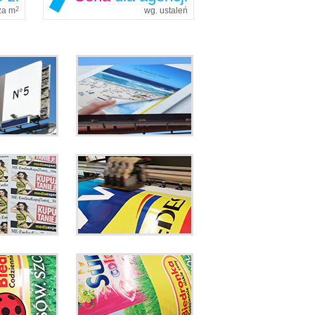
 za m
2
wg. ustaleń