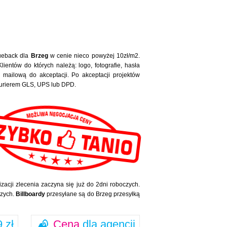
lueback dla
Brzeg
w cenie nieco powyżej 10zł/m2.
ientów do których należą: logo, fotografie, hasła
mailową do akceptacji. Po akceptacji projektów
 kurierem GLS, UPS lub DPD.
zacji zlecenia zaczyna się już do 2dni roboczych.
czych.
Billboardy
przesyłane są do Brzeg przesyłką
 zł
Cena
dla agencji