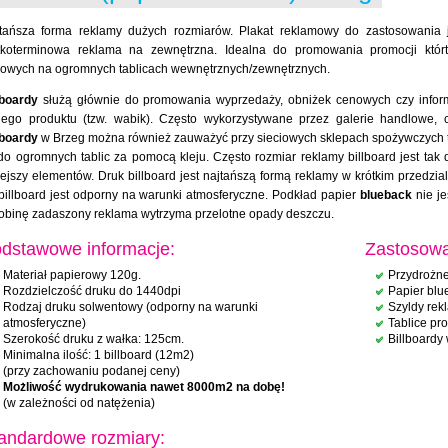
tańsza forma reklamy dużych rozmiarów. Plakat reklamowy do zastosowania
tkoterminowa reklama na zewnętrzna. Idealna do promowania promocji którt
owych na ogromnych tablicach wewnętrznych/zewnętrznych.
lboardy
służą głównie do promowania wyprzedaży, obniżek cenowych czy infor
ego produktu (tzw. wabik). Często wykorzystywane przez galerie handlowe, 
lboardy
w Brzeg można również zauważyć przy sieciowych sklepach spożywczych t
do ogromnych tablic za pomocą kleju. Często rozmiar reklamy billboard jest tak du
ejszy elementów. Druk billboard jest najtańszą formą reklamy w krótkim przedz
billboard jest odporny na warunki atmosferyczne. Podkład papier
blueback
nie je
obinę zadaszony reklama wytrzyma przelotne opady deszczu.
dstawowe informacje:
Zastosowa
Materiał papierowy 120g.
Przydrożne
Rozdzielczość druku do 1440dpi
Papier blu
Rodzaj druku solwentowy (odporny na warunki
Szyldy re
atmosferyczne)
Tablice pr
Szerokość druku z wałka: 125cm.
Billboardy
Minimalna ilość: 1 billboard (12m2)
(przy zachowaniu podanej ceny)
Możliwość wydrukowania nawet 8000m2 na dobę!
(w zależności od natężenia)
andardowe rozmiary: