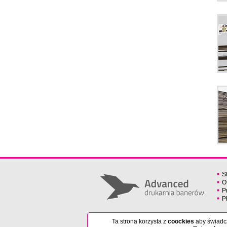
S
O
P
P
Ta strona korzysta z
coockies
aby świadcz