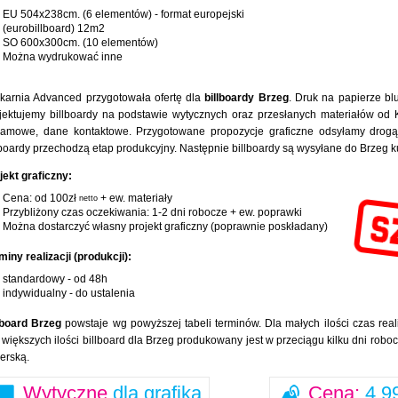
EU 504x238cm. (6 elementów) - format europejski
(eurobillboard) 12m2
SO 600x300cm. (10 elementów)
Można wydrukować inne
karnia Advanced przygotowała ofertę dla
billboardy Brzeg
. Druk na papierze b
jektujemy billboardy na podstawie wytycznych oraz przesłanych materiałów od Kl
lamowe, dane kontaktowe. Przygotowane propozycje graficzne odsyłamy drogą 
lboardy przechodzą etap produkcyjny. Następnie billboardy są wysyłane do Brzeg
jekt graficzny:
Cena: od 100zł
+ ew. materiały
netto
Przybliżony czas oczekiwania: 1-2 dni robocze + ew. poprawki
Można dostarczyć własny projekt graficzny (poprawnie poskładany)
miny realizacji (produkcji):
standardowy - od 48h
indywidualny - do ustalenia
lboard Brzeg
powstaje wg powyższej tabeli terminów. Dla małych ilości czas reali
 większych ilości billboard dla Brzeg produkowany jest w przeciągu kilku dni robo
ierską.
Wytyczne
dla grafika
Cena:
4,99