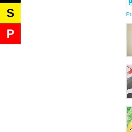
S
Pr
P