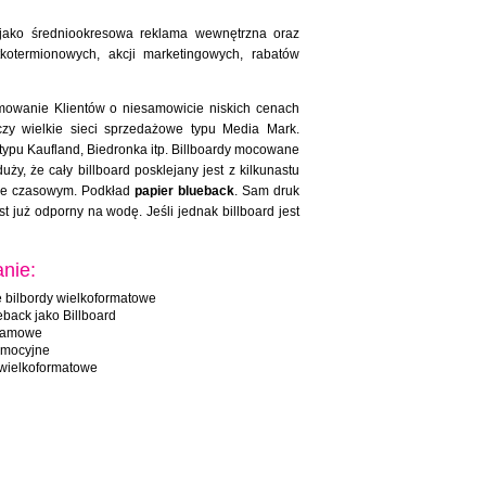
 jako średniookresowa reklama wewnętrzna oraz
kotermionowych, akcji marketingowych, rabatów
mowanie Klientów o niesamowicie niskich cenach
czy wielkie sieci sprzedażowe typu Media Mark.
ypu Kaufland, Biedronka itp. Billboardy mocowane
ży, że cały billboard posklejany jest z kilkunastu
iale czasowym. Podkład
papier blueback
. Sam druk
st już odporny na wodę. Jeśli jednak billboard jest
nie:
 bilbordy wielkoformatowe
eback jako Billboard
klamowe
omocyjne
 wielkoformatowe