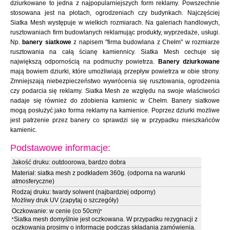
dziurkowane to jedna z najpopularniejszych form reklamy. Powszechnie
stosowana jest na płotach, ogrodzeniach czy budynkach. Najczęściej
Siatka Mesh występuje w wielkich rozmiarach. Na galeriach handlowych,
rusztowaniach firm budowlanych reklamując produkty, wyprzedaże, usługi.
Np.
banery siatkowe
z napisem "firma budowlana z Chełm" w rozmiarze
rusztowania na całą ścianę kamiennicy. Siatka Mesh cechuje się
największą odpornością na podmuchy powietrza.
Banery dziurkowane
mają bowiem dziurki, które umożliwiają przepływ powietrza w obie strony.
Zmniejszają niebezpieczeństwo wywrócenia się rusztowania, ogrodzenia
czy podarcia się reklamy. Siatka Mesh ze względu na swoje właściwości
nadaje się również do zdobienia kamienic w Chełm. Banery siatkowe
mogą posłużyć jako forma reklamy na kamienice. Poprzez dziurki możliwe
jest patrzenie przez banery co sprawdzi się w przypadku mieszkańców
kamienic.
Podstawowe informacje:
Jakość druku: outdoorowa, bardzo dobra
Materiał: siatka mesh z podkładem 360g. (odporna na warunki
atmosferyczne)
Rodzaj druku: twardy solwent (najbardziej odporny)
Możliwy druk UV (zapytaj o szczegóły)
Oczkowanie: w cenie (co 50cm)
*
Siatka mesh domyślnie jest oczkowana. W przypadku rezygnacji z
*
oczkowania prosimy o informację podczas składania zamówienia.