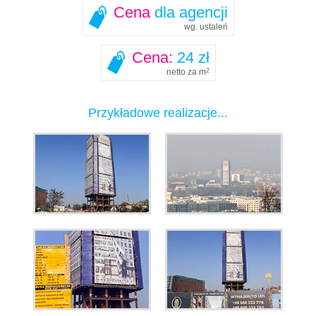
Cena
dla agencji
wg. ustaleń
Cena:
24 zł
netto za m
2
Przykładowe realizacje...