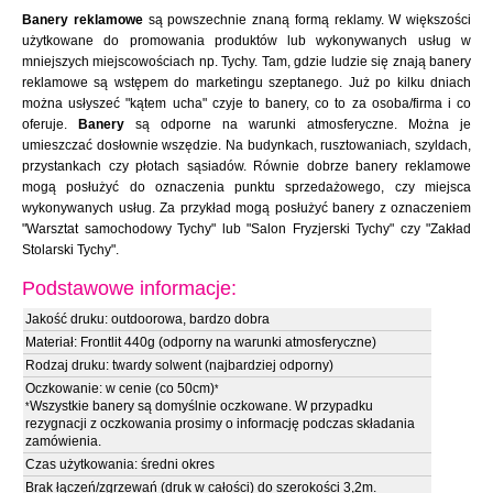
Banery reklamowe
są powszechnie znaną formą reklamy. W większości
użytkowane do promowania produktów lub wykonywanych usług w
mniejszych miejscowościach np. Tychy. Tam, gdzie ludzie się znają banery
reklamowe są wstępem do marketingu szeptanego. Już po kilku dniach
można usłyszeć "kątem ucha" czyje to banery, co to za osoba/firma i co
oferuje.
Banery
są odporne na warunki atmosferyczne. Można je
umieszczać dosłownie wszędzie. Na budynkach, rusztowaniach, szyldach,
przystankach czy płotach sąsiadów. Równie dobrze banery reklamowe
mogą posłużyć do oznaczenia punktu sprzedażowego, czy miejsca
wykonywanych usług. Za przykład mogą posłużyć banery z oznaczeniem
"Warsztat samochodowy Tychy" lub "Salon Fryzjerski Tychy" czy "Zakład
Stolarski Tychy".
Podstawowe informacje:
Jakość druku: outdoorowa, bardzo dobra
Materiał: Frontlit 440g (odporny na warunki atmosferyczne)
Rodzaj druku: twardy solwent (najbardziej odporny)
Oczkowanie: w cenie (co 50cm)
*
Wszystkie banery są domyślnie oczkowane. W przypadku
*
rezygnacji z oczkowania prosimy o informację podczas składania
zamówienia.
Czas użytkowania: średni okres
Brak łączeń/zgrzewań (druk w całości) do szerokości 3,2m.