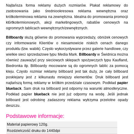
Najtańsza forma reklamy dużych rozmiarów. Plakat reklamowy do
zastosowania jako średniookresowa reklama wewnętrzna oraz
krótkoterminowa reklama na zewnętrzna. Idealna do promowania promocji
którtkotermionowych, akcji marketingowych, rabatów cenowych na
ogromnych tablicach wewnętrznych/zewnętrznych.
Billboardy
służą głównie do promowania wyprzedaży, obniżek cenowych
czy informowanie Klientów o niesamowicie niskich cenach danego
produktu (tzw. wabik). Często wykorzystywane przez galerie handlowe, czy
wielkie sieci sprzedażowe typu Media Mark.
Billboardy
w Świdnica można
również zauważyć przy sieciowych sklepach spożywczych typu Kaufland,
Biedronka itp. Billboardy mocowane są do ogromnych tablic za pomocą
kleju. Często rozmiar reklamy billboard jest tak duży, że cały billboard
posklejany jest z kilkunastu mniejszy elementów. Druk billboard jest
najtańszą formą reklamy w krótkim przedziale czasowym. Podkład
papier
blueback
. Sam druk na billboard jest odporny na warunki atmosferyczne.
Podkład papier
blueback
nie jest już odporny na wodę. Jeśli jednak
billboard jest odrobinę zadaszony reklama wytrzyma przelotne opady
deszczu.
Podstawowe informacje:
Materiał papierowy 120g.
Rozdzielczość druku do 1440dpi