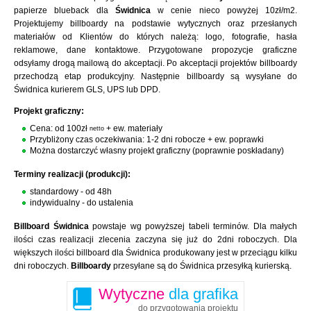
papierze blueback dla
Świdnica
w cenie nieco powyżej 10zł/m2.
Projektujemy billboardy na podstawie wytycznych oraz przesłanych
materiałów od Klientów do których należą: logo, fotografie, hasła
reklamowe, dane kontaktowe. Przygotowane propozycje graficzne
odsyłamy drogą mailową do akceptacji. Po akceptacji projektów billboardy
przechodzą etap produkcyjny. Następnie billboardy są wysyłane do
Świdnica kurierem GLS, UPS lub DPD.
Projekt graficzny:
Cena: od 100zł
+ ew. materiały
netto
Przybliżony czas oczekiwania: 1-2 dni robocze + ew. poprawki
Można dostarczyć własny projekt graficzny (poprawnie poskładany)
Terminy realizacji (produkcji):
standardowy - od 48h
indywidualny - do ustalenia
Billboard Świdnica
powstaje wg powyższej tabeli terminów. Dla małych
ilości czas realizacji zlecenia zaczyna się już do 2dni roboczych. Dla
większych ilości billboard dla Świdnica produkowany jest w przeciągu kilku
dni roboczych.
Billboardy
przesyłane są do Świdnica przesyłką kurierską.
Wytyczne
dla grafika
do przygotowania projektu