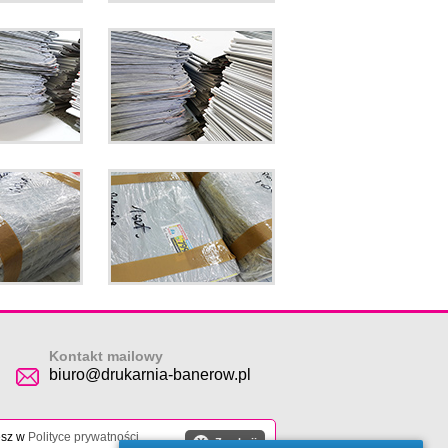
Kontakt mailowy
biuro@drukarnia-banerow.pl
esz w
Polityce prywatności
.
X
Zamknij