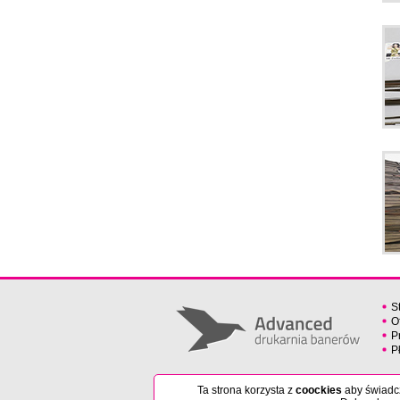
S
O
P
P
Ta strona korzysta z
coockies
aby świadcz