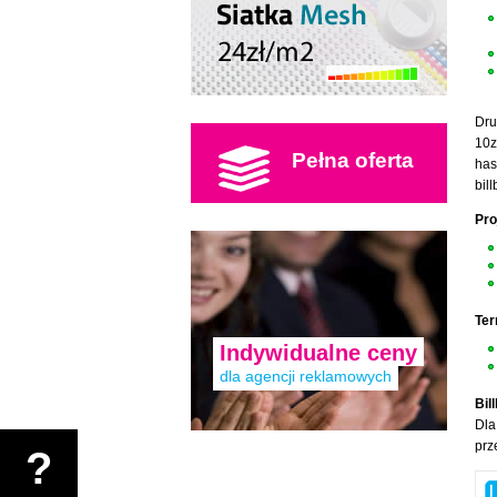
Dru
10z
Pełna oferta
has
bil
Pro
Ter
Indywidualne ceny
dla agencji reklamowych
Bil
Dla
prz
?