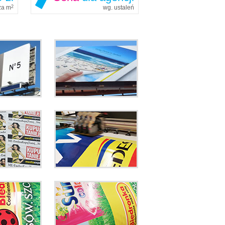
 za m
2
wg. ustaleń