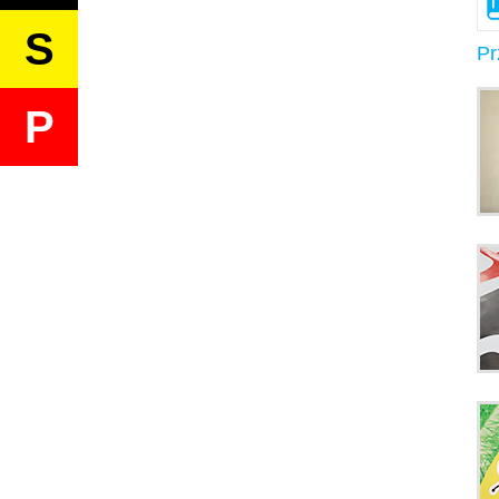
S
Pr
P