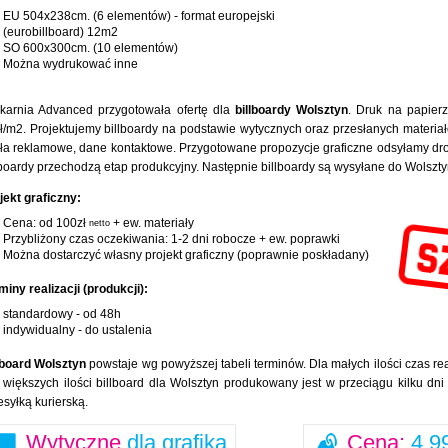
EU 504x238cm. (6 elementów) - format europejski
(eurobillboard) 12m2
SO 600x300cm. (10 elementów)
Można wydrukować inne
karnia Advanced przygotowała ofertę dla
billboardy Wolsztyn
. Druk na papier
ł/m2. Projektujemy billboardy na podstawie wytycznych oraz przesłanych materiałó
ła reklamowe, dane kontaktowe. Przygotowane propozycje graficzne odsyłamy drog
lboardy przechodzą etap produkcyjny. Następnie billboardy są wysyłane do Wolsz
jekt graficzny:
Cena: od 100zł
+ ew. materiały
netto
Przybliżony czas oczekiwania: 1-2 dni robocze + ew. poprawki
Można dostarczyć własny projekt graficzny (poprawnie poskładany)
miny realizacji (produkcji):
standardowy - od 48h
indywidualny - do ustalenia
lboard Wolsztyn
powstaje wg powyższej tabeli terminów. Dla małych ilości czas rea
 większych ilości billboard dla Wolsztyn produkowany jest w przeciągu kilku dn
esyłką kurierską.
Wytyczne
dla grafika
Cena:
4,99