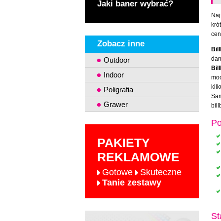
Jaki baner wybrać?
Naj
kró
cen
Zobacz inne
Bil
dan
Outdoor
Bil
Indoor
moc
kil
Poligrafia
Sam
Grawer
bil
Po
PAKIETY
REKLAMOWE
Gotowe
Skuteczne
Tanie zestawy
St