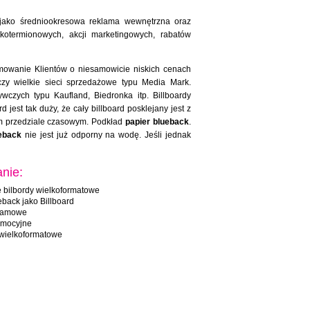
 jako średniookresowa reklama wewnętrzna oraz
kotermionowych, akcji marketingowych, rabatów
mowanie Klientów o niesamowicie niskich cenach
czy wielkie sieci sprzedażowe typu Media Mark.
zych typu Kaufland, Biedronka itp. Billboardy
est tak duży, że cały billboard posklejany jest z
kim przedziale czasowym. Podkład
papier blueback
.
eback
nie jest już odporny na wodę. Jeśli jednak
nie:
 bilbordy wielkoformatowe
eback jako Billboard
klamowe
omocyjne
 wielkoformatowe