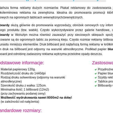
tańsza forma reklamy dużych rozmiarów. Plakat reklamowy do zastosowania
tkoterminowa reklama na zewnętrzna. Idealna do promowania promocji którt
owych na ogromnych tablicach wewnętrznych/zewnętrznych.
lboardy
służą głównie do promowania wyprzedaży, obniżek cenowych czy infor
ego produktu (tzw. wabik). Często wykorzystywane przez galerie handlowe, 
lboardy
w Wolsztyn można również zauważyć przy sieciowych sklepach spożywc
owane są do ogromnych tablic za pomocą kleju. Często rozmiar reklamy billboard j
kunastu mniejszy elementów. Druk billboard jest najtańszą formą reklamy w krót
 druk na billboard jest odporny na warunki atmosferyczne. Podkład papier
blu
lboard jest odrobinę zadaszony reklama wytrzyma przelotne opady deszczu.
dstawowe informacje:
Zastosowa
Materiał papierowy 120g.
Przydrożne
Rozdzielczość druku do 1440dpi
Papier blu
Rodzaj druku solwentowy (odporny na warunki
Szyldy re
atmosferyczne)
Tablice pr
Szerokość druku z wałka: 125cm.
Billboardy
Minimalna ilość: 1 billboard (12m2)
(przy zachowaniu podanej ceny)
Możliwość wydrukowania nawet 8000m2 na dobę!
(w zależności od natężenia)
andardowe rozmiary: