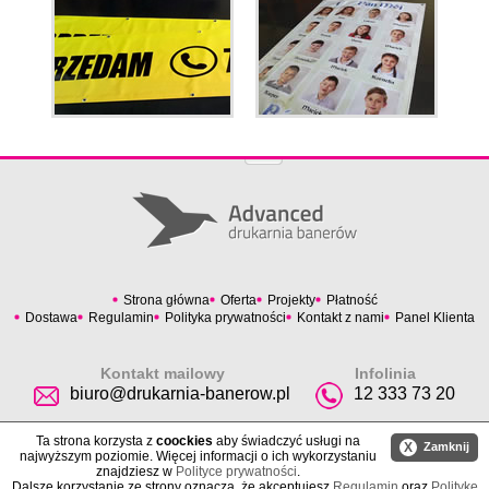
Strona główna
Oferta
Projekty
Płatność
Dostawa
Regulamin
Polityka prywatności
Kontakt z nami
Panel Klienta
Kontakt mailowy
Infolinia
biuro@drukarnia-banerow.pl
12 333 73 20
Ta strona korzysta z
coockies
aby świadczyć usługi na
X
Zamknij
najwyższym poziomie. Więcej informacji o ich wykorzystaniu
znajdziesz w
Polityce prywatności
.
Dalsze korzystanie ze strony oznacza, że akceptujesz
Regulamin
oraz
Politykę