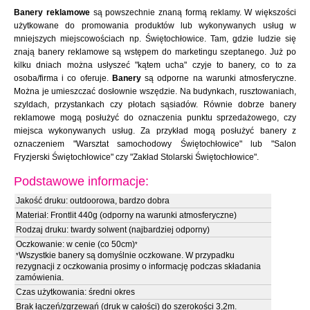
Banery reklamowe
są powszechnie znaną formą reklamy. W większości
użytkowane do promowania produktów lub wykonywanych usług w
mniejszych miejscowościach np. Świętochłowice. Tam, gdzie ludzie się
znają banery reklamowe są wstępem do marketingu szeptanego. Już po
kilku dniach można usłyszeć "kątem ucha" czyje to banery, co to za
osoba/firma i co oferuje.
Banery
są odporne na warunki atmosferyczne.
Można je umieszczać dosłownie wszędzie. Na budynkach, rusztowaniach,
szyldach, przystankach czy płotach sąsiadów. Równie dobrze banery
reklamowe mogą posłużyć do oznaczenia punktu sprzedażowego, czy
miejsca wykonywanych usług. Za przykład mogą posłużyć banery z
oznaczeniem "Warsztat samochodowy Świętochłowice" lub "Salon
Fryzjerski Świętochłowice" czy "Zakład Stolarski Świętochłowice".
Podstawowe informacje:
Jakość druku: outdoorowa, bardzo dobra
Materiał: Frontlit 440g (odporny na warunki atmosferyczne)
Rodzaj druku: twardy solwent (najbardziej odporny)
Oczkowanie: w cenie (co 50cm)
*
Wszystkie banery są domyślnie oczkowane. W przypadku
*
rezygnacji z oczkowania prosimy o informację podczas składania
zamówienia.
Czas użytkowania: średni okres
Brak łączeń/zgrzewań (druk w całości) do szerokości 3,2m.