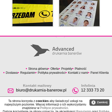
Strona główna
Oferta
Projekty
Płatność
Dostawa
Regulamin
Polityka prywatności
Kontakt z nami
Panel Klienta
Kontakt mailowy
Infolinia
biuro@drukarnia-banerow.pl
12 333 73 20
Ta strona korzysta z
coockies
aby świadczyć usługi na
X
Zamknij
najwyższym poziomie. Więcej informacji o ich wykorzystaniu
znajdziesz w
Polityce prywatności
.
Dalsze korzystanie ze strony oznacza, że akceptujesz
Regulamin
oraz
Politykę