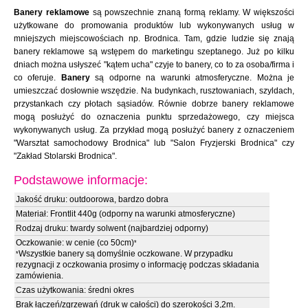
Banery reklamowe
są powszechnie znaną formą reklamy. W większości
użytkowane do promowania produktów lub wykonywanych usług w
mniejszych miejscowościach np. Brodnica. Tam, gdzie ludzie się znają
banery reklamowe są wstępem do marketingu szeptanego. Już po kilku
dniach można usłyszeć "kątem ucha" czyje to banery, co to za osoba/firma i
co oferuje.
Banery
są odporne na warunki atmosferyczne. Można je
umieszczać dosłownie wszędzie. Na budynkach, rusztowaniach, szyldach,
przystankach czy płotach sąsiadów. Równie dobrze banery reklamowe
mogą posłużyć do oznaczenia punktu sprzedażowego, czy miejsca
wykonywanych usług. Za przykład mogą posłużyć banery z oznaczeniem
"Warsztat samochodowy Brodnica" lub "Salon Fryzjerski Brodnica" czy
"Zakład Stolarski Brodnica".
Podstawowe informacje:
Jakość druku: outdoorowa, bardzo dobra
Materiał: Frontlit 440g (odporny na warunki atmosferyczne)
Rodzaj druku: twardy solwent (najbardziej odporny)
Oczkowanie: w cenie (co 50cm)
*
Wszystkie banery są domyślnie oczkowane. W przypadku
*
rezygnacji z oczkowania prosimy o informację podczas składania
zamówienia.
Czas użytkowania: średni okres
Brak łączeń/zgrzewań (druk w całości) do szerokości 3,2m.