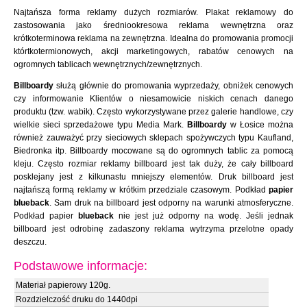
Najtańsza forma reklamy dużych rozmiarów. Plakat reklamowy do
zastosowania jako średniookresowa reklama wewnętrzna oraz
krótkoterminowa reklama na zewnętrzna. Idealna do promowania promocji
którtkotermionowych, akcji marketingowych, rabatów cenowych na
ogromnych tablicach wewnętrznych/zewnętrznych.
Billboardy
służą głównie do promowania wyprzedaży, obniżek cenowych
czy informowanie Klientów o niesamowicie niskich cenach danego
produktu (tzw. wabik). Często wykorzystywane przez galerie handlowe, czy
wielkie sieci sprzedażowe typu Media Mark.
Billboardy
w Łosice można
również zauważyć przy sieciowych sklepach spożywczych typu Kaufland,
Biedronka itp. Billboardy mocowane są do ogromnych tablic za pomocą
kleju. Często rozmiar reklamy billboard jest tak duży, że cały billboard
posklejany jest z kilkunastu mniejszy elementów. Druk billboard jest
najtańszą formą reklamy w krótkim przedziale czasowym. Podkład
papier
blueback
. Sam druk na billboard jest odporny na warunki atmosferyczne.
Podkład papier
blueback
nie jest już odporny na wodę. Jeśli jednak
billboard jest odrobinę zadaszony reklama wytrzyma przelotne opady
deszczu.
Podstawowe informacje:
Materiał papierowy 120g.
Rozdzielczość druku do 1440dpi