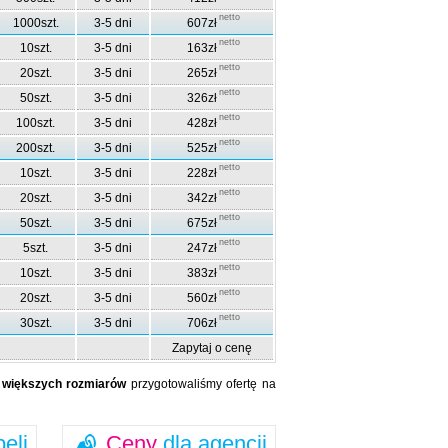
netto
1000szt.
3-5 dni
607zł
netto
10szt.
3-5 dni
163zł
netto
20szt.
3-5 dni
265zł
netto
50szt.
3-5 dni
326zł
netto
100szt.
3-5 dni
428zł
netto
200szt.
3-5 dni
525zł
netto
10szt.
3-5 dni
228zł
netto
20szt.
3-5 dni
342zł
netto
50szt.
3-5 dni
675zł
netto
5szt.
3-5 dni
247zł
netto
10szt.
3-5 dni
383zł
netto
20szt.
3-5 dni
560zł
netto
30szt.
3-5 dni
706zł
Zapytaj o cenę
a
większych rozmiarów
przygotowaliśmy ofertę na
beli
Ceny
dla agencji