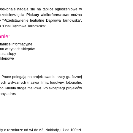
oskonale nadają się na tablice ogłoszeniowe w
przedsięwzięcia.
Plakaty wielkoformatowe
można
 "Przedstawienie teatralne Dąbrowa Tarnowska".
em "Opał Dąbrowa Tarnowska".
nie:
tablice informacyjne
 na witrynach sklepów
t na słupy
sklepowe
 Prace polegają na projektowaniu szaty graficznej
ch wytycznych (nazwa firmy, logotypy, fotografie,
 do Klienta drogą mailową. Po akceptacji projektów
any adres.
aty o rozmiarze od A4 do A2. Nakłady już od 100szt.