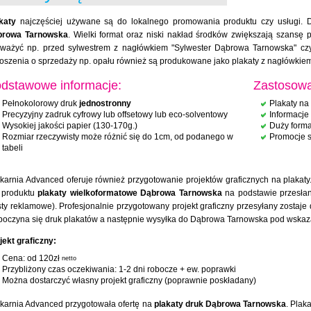
katy
najczęściej używane są do lokalnego promowania produktu czy usługi. D
browa Tarnowska
. Wielki format oraz niski nakład środków zwiększają szansę 
ważyć np. przed sylwestrem z nagłówkiem "Sylwester Dąbrowa Tarnowska" czy
oszenia o sprzedaży np. opału również są produkowane jako plakaty z nagłówki
dstawowe informacje:
Zastosowa
Pełnokolorowy druk
jednostronny
Plakaty na 
Precyzyjny zadruk cyfrowy lub offsetowy lub eco-solventowy
Informacje
Wysokiej jakości papier (130-170g.)
Duży forma
Rozmiar rzeczywisty może różnić się do 1cm, od podanego w
Promocje 
tabeli
karnia Advanced oferuje również przygotowanie projektów graficznych na plakaty.
 produktu
plakaty wielkoformatowe Dąbrowa Tarnowska
na podstawie przesłany
sty reklamowe). Profesjonalnie przygotowany projekt graficzny przesyłany zostaje
poczyna się druk plakatów a następnie wysyłka do Dąbrowa Tarnowska pod wskaz
jekt graficzny:
Cena: od 120zł
netto
Przybliżony czas oczekiwania: 1-2 dni robocze + ew. poprawki
Można dostarczyć własny projekt graficzny (poprawnie poskładany)
karnia Advanced przygotowała ofertę na
plakaty druk Dąbrowa Tarnowska
. Plak