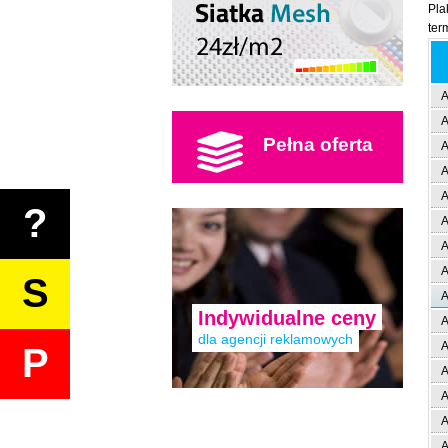
Pla
ter
A
A
Pełna oferta
A
A
A
?
A
A
A
S
A
Indywidualne ceny
A
dla agencji reklamowych
A
P
A
A
A
A