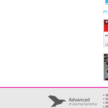
Pr
S
O
P
P