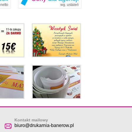
netto
wg. ustaleń
Kontakt mailowy
biuro@drukarnia-banerow.pl