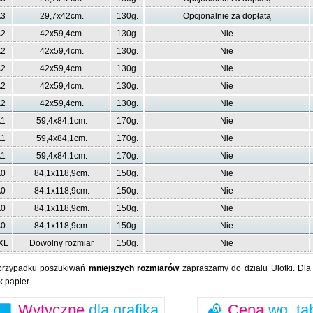
3
29,7x42cm.
130g.
Opcjonalnie za dopłatą
2
42x59,4cm.
130g.
Nie
2
42x59,4cm.
130g.
Nie
2
42x59,4cm.
130g.
Nie
2
42x59,4cm.
130g.
Nie
2
42x59,4cm.
130g.
Nie
1
59,4x84,1cm.
170g.
Nie
1
59,4x84,1cm.
170g.
Nie
1
59,4x84,1cm.
170g.
Nie
0
84,1x118,9cm.
150g.
Nie
0
84,1x118,9cm.
150g.
Nie
0
84,1x118,9cm.
150g.
Nie
0
84,1x118,9cm.
150g.
Nie
XL
Dowolny rozmiar
150g.
Nie
przypadku poszukiwań
mniejszych rozmiarów
zapraszamy do działu Ulotki. Dl
k papier.
Wytyczne
dla grafika
Cena
wg. ta