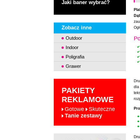
Jaki baner wybrać?
Pla
Dą
zau
Zobacz inne
Ogł
Outdoor
Po
Indoor
Poligrafia
Grawer
Dru
dla
PAKIETY
tek
REKLAMOWE
roz
Gotowe
Skuteczne
Pro
Tanie zestawy
Dru