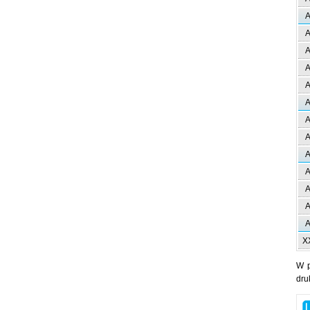
A
A
A
A
A
A
A
A
A
A
A
A
A
X
W 
dru