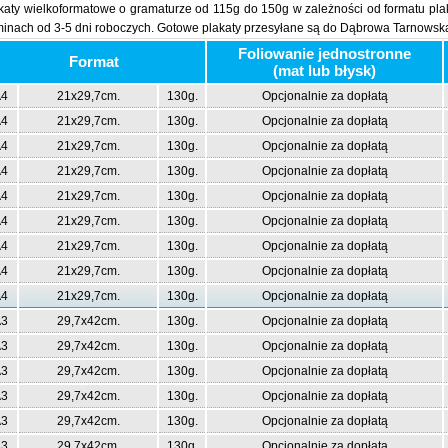
katy wielkoformatowe o gramaturze od 115g do 150g w zależności od formatu pl
minach od 3-5 dni roboczych. Gotowe plakaty przesyłane są do Dąbrowa Tarnowsk
Foliowanie jednostronne
Format
(mat lub błysk)
4
21x29,7cm.
130g.
Opcjonalnie za dopłatą
4
21x29,7cm.
130g.
Opcjonalnie za dopłatą
4
21x29,7cm.
130g.
Opcjonalnie za dopłatą
4
21x29,7cm.
130g.
Opcjonalnie za dopłatą
4
21x29,7cm.
130g.
Opcjonalnie za dopłatą
4
21x29,7cm.
130g.
Opcjonalnie za dopłatą
4
21x29,7cm.
130g.
Opcjonalnie za dopłatą
4
21x29,7cm.
130g.
Opcjonalnie za dopłatą
4
21x29,7cm.
130g.
Opcjonalnie za dopłatą
3
29,7x42cm.
130g.
Opcjonalnie za dopłatą
3
29,7x42cm.
130g.
Opcjonalnie za dopłatą
3
29,7x42cm.
130g.
Opcjonalnie za dopłatą
3
29,7x42cm.
130g.
Opcjonalnie za dopłatą
3
29,7x42cm.
130g.
Opcjonalnie za dopłatą
3
29,7x42cm.
130g.
Opcjonalnie za dopłatą