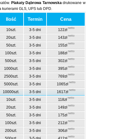
akatów.
Plakaty Dąbrowa Tarnowska
drukowane w
a kurierami GLS, UPS lub DPD.
Ilość
Termin
Cena
netto
10szt.
3-5 dni
122zł
netto
20szt.
3-5 dni
143zł
netto
50szt.
3-5 dni
155zł
netto
100szt.
3-5 dni
188zł
netto
500szt.
3-5 dni
302zł
netto
1000szt.
3-5 dni
395zł
netto
2500szt.
3-5 dni
769zł
netto
5000szt.
3-5 dni
1065zł
netto
10000szt.
3-5 dni
1617zł
netto
10szt.
3-5 dni
118zł
netto
20szt.
3-5 dni
149zł
netto
50szt.
3-5 dni
175zł
netto
100szt.
3-5 dni
212zł
netto
200szt.
3-5 dni
306zł
netto
500szt.
3-5 dni
412zł