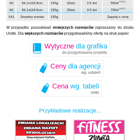
netto
A0
84,1x118,9cm.
150g.
20szt.
3-5 dni
560zł
netto
A0
84,1x118,9cm.
150g.
30szt.
3-5 dni
706zł
XXL
Dowolny rozmiar
150g.
Zapytaj o cenę
W przypadku poszukiwań
mniejszych rozmiarów
zapraszamy do działu
Ulotki. Dla
większych rozmiarów
przygotowaliśmy ofertę na druk papier.
Wytyczne
dla grafika
do przygotowania projektu
Ceny
dla agencji
wg. ustaleń
Cena
wg. tabeli
netto
Przykładowe realizacje...