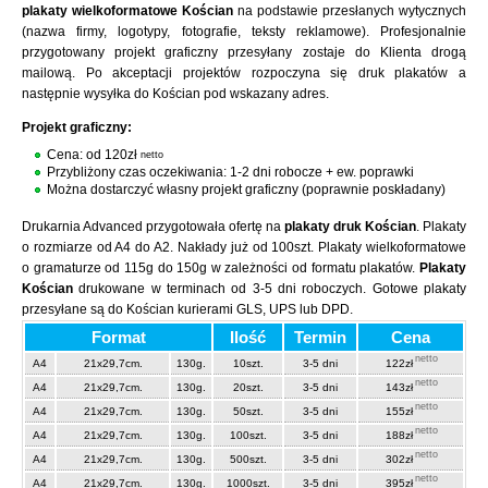
plakaty wielkoformatowe Kościan
na podstawie przesłanych wytycznych
(nazwa firmy, logotypy, fotografie, teksty reklamowe). Profesjonalnie
przygotowany projekt graficzny przesyłany zostaje do Klienta drogą
mailową. Po akceptacji projektów rozpoczyna się druk plakatów a
następnie wysyłka do Kościan pod wskazany adres.
Projekt graficzny:
Cena: od 120zł
netto
Przybliżony czas oczekiwania: 1-2 dni robocze + ew. poprawki
Można dostarczyć własny projekt graficzny (poprawnie poskładany)
Drukarnia Advanced przygotowała ofertę na
plakaty druk Kościan
. Plakaty
o rozmiarze od A4 do A2. Nakłady już od 100szt. Plakaty wielkoformatowe
o gramaturze od 115g do 150g w zależności od formatu plakatów.
Plakaty
Kościan
drukowane w terminach od 3-5 dni roboczych. Gotowe plakaty
przesyłane są do Kościan kurierami GLS, UPS lub DPD.
Format
Ilość
Termin
Cena
netto
A4
21x29,7cm.
130g.
10szt.
3-5 dni
122zł
netto
A4
21x29,7cm.
130g.
20szt.
3-5 dni
143zł
netto
A4
21x29,7cm.
130g.
50szt.
3-5 dni
155zł
netto
A4
21x29,7cm.
130g.
100szt.
3-5 dni
188zł
netto
A4
21x29,7cm.
130g.
500szt.
3-5 dni
302zł
netto
A4
21x29,7cm.
130g.
1000szt.
3-5 dni
395zł