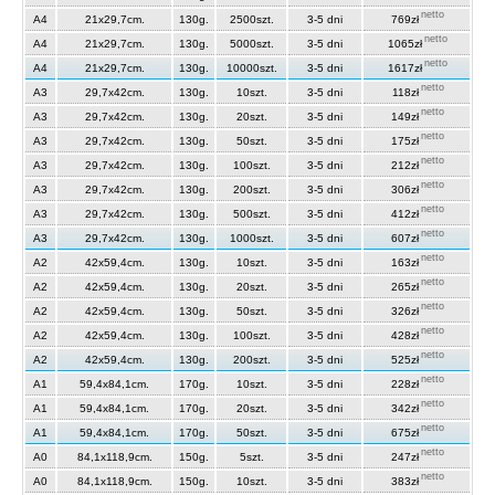
netto
A4
21x29,7cm.
130g.
2500szt.
3-5 dni
769zł
netto
A4
21x29,7cm.
130g.
5000szt.
3-5 dni
1065zł
netto
A4
21x29,7cm.
130g.
10000szt.
3-5 dni
1617zł
netto
A3
29,7x42cm.
130g.
10szt.
3-5 dni
118zł
netto
A3
29,7x42cm.
130g.
20szt.
3-5 dni
149zł
netto
A3
29,7x42cm.
130g.
50szt.
3-5 dni
175zł
netto
A3
29,7x42cm.
130g.
100szt.
3-5 dni
212zł
netto
A3
29,7x42cm.
130g.
200szt.
3-5 dni
306zł
netto
A3
29,7x42cm.
130g.
500szt.
3-5 dni
412zł
netto
A3
29,7x42cm.
130g.
1000szt.
3-5 dni
607zł
netto
A2
42x59,4cm.
130g.
10szt.
3-5 dni
163zł
netto
A2
42x59,4cm.
130g.
20szt.
3-5 dni
265zł
netto
A2
42x59,4cm.
130g.
50szt.
3-5 dni
326zł
netto
A2
42x59,4cm.
130g.
100szt.
3-5 dni
428zł
netto
A2
42x59,4cm.
130g.
200szt.
3-5 dni
525zł
netto
A1
59,4x84,1cm.
170g.
10szt.
3-5 dni
228zł
netto
A1
59,4x84,1cm.
170g.
20szt.
3-5 dni
342zł
netto
A1
59,4x84,1cm.
170g.
50szt.
3-5 dni
675zł
netto
A0
84,1x118,9cm.
150g.
5szt.
3-5 dni
247zł
netto
A0
84,1x118,9cm.
150g.
10szt.
3-5 dni
383zł