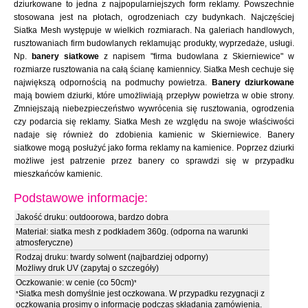
dziurkowane to jedna z najpopularniejszych form reklamy. Powszechnie
stosowana jest na płotach, ogrodzeniach czy budynkach. Najczęściej
Siatka Mesh występuje w wielkich rozmiarach. Na galeriach handlowych,
rusztowaniach firm budowlanych reklamując produkty, wyprzedaże, usługi.
Np.
banery siatkowe
z napisem "firma budowlana z Skierniewice" w
rozmiarze rusztowania na całą ścianę kamiennicy. Siatka Mesh cechuje się
największą odpornością na podmuchy powietrza.
Banery dziurkowane
mają bowiem dziurki, które umożliwiają przepływ powietrza w obie strony.
Zmniejszają niebezpieczeństwo wywrócenia się rusztowania, ogrodzenia
czy podarcia się reklamy. Siatka Mesh ze względu na swoje właściwości
nadaje się również do zdobienia kamienic w Skierniewice. Banery
siatkowe mogą posłużyć jako forma reklamy na kamienice. Poprzez dziurki
możliwe jest patrzenie przez banery co sprawdzi się w przypadku
mieszkańców kamienic.
Podstawowe informacje:
Jakość druku: outdoorowa, bardzo dobra
Materiał: siatka mesh z podkładem 360g. (odporna na warunki
atmosferyczne)
Rodzaj druku: twardy solwent (najbardziej odporny)
Możliwy druk UV (zapytaj o szczegóły)
Oczkowanie: w cenie (co 50cm)
*
Siatka mesh domyślnie jest oczkowana. W przypadku rezygnacji z
*
oczkowania prosimy o informację podczas składania zamówienia.