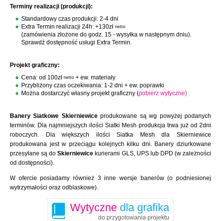
Terminy realizacji (produkcji):
Standardowy czas produkcji: 2-4 dni
Extra Termin realizacji 24h: +130zł
netto
(zamówienia złożone do godz. 15 - wysyłka w następnym dniu).
Sprawdź dostępność usługi Extra Termin.
Projekt graficzny:
Cena: od 100zł
+ ew. materiały
netto
Przybliżony czas oczekiwania: 1-2 dni + ew. poprawki
Można dostarczyć własny projekt graficzny (
pobierz wytyczne)
Banery Siatkowe Skierniewice
produkowane są wg powyżej podanych
terminów. Dla najmniejszych ilości Siatki Mesh produkcja trwa już od 2dni
roboczych. Dla większych ilości Siatka Mesh dla Skierniewice
produkowana jest w przeciągu kolejnych kilku dni. Banery dziurkowane
przesyłane są do
Skierniewice
kurierami GLS, UPS lub DPD (w zależności
od dostępności).
W ofercie posiadamy również 3 inne wersje banerów (o podniesionej
wytrzymałości oraz odblaskowe).
Wytyczne
dla grafika
do przygotowania projektu