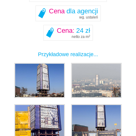
Cena
dla agencji
wg. ustaleń
Cena:
24 zł
netto za m
2
Przykładowe realizacje...