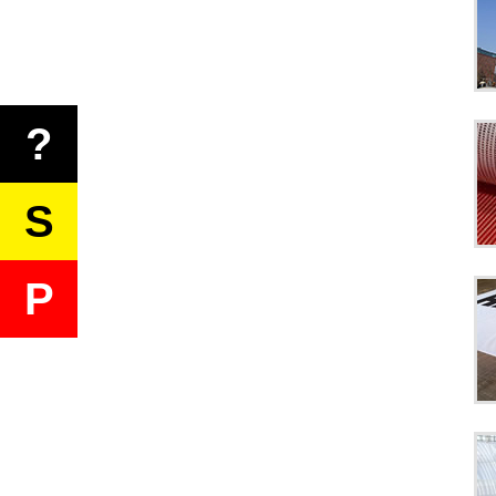
?
S
P