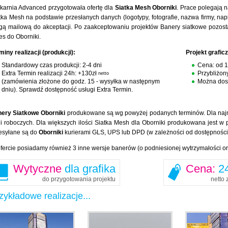
karnia Advanced przygotowała ofertę dla
Siatka Mesh Oborniki
. Prace polegają 
tka Mesh na podstawie przesłanych danych (logotypy, fotografie, nazwa firmy, na
gą mailową do akceptacji. Po zaakceptowaniu projektów Banery siatkowe pozos
es do Oborniki.
miny realizacji (produkcji):
Projekt grafic
Standardowy czas produkcji: 2-4 dni
Cena: od 
Extra Termin realizacji 24h: +130zł
Przybliżon
netto
(zamówienia złożone do godz. 15 - wysyłka w następnym
Można dost
dniu). Sprawdź dostępność usługi Extra Termin.
ery Siatkowe Oborniki
produkowane są wg powyżej podanych terminów. Dla najmni
i roboczych. Dla większych ilości Siatka Mesh dla Oborniki produkowana jest w 
esyłane są do
Oborniki
kurierami GLS, UPS lub DPD (w zależności od dostępności
fercie posiadamy również 3 inne wersje banerów (o podniesionej wytrzymałości o
Wytyczne
dla grafika
Cena:
24
do przygotowania projektu
netto 
zykładowe realizacje...