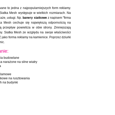
ne to jedna z najpopularniejszych form reklamy.
Siatka Mesh występuje w wielkich rozmiarach. Na
aże, usługi. Np.
banery siatkowe
z napisem "firma
tka Mesh cechuje się największą odpornością na
ą przepływ powietrza w obie strony. Zmniejszają
my. Siatka Mesh ze względu na swoje właściwości
 jako forma reklamy na kamienice. Poprzez dziurki
nic.
nie:
ia budowlane
ca narażone na silne wiatry
a
eklamowe
tkowe na rusztowania
h na budynki