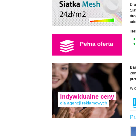
Dru
Sia
dro
adr
Ter
Pełna oferta
Ban
2dn
prz
W o
Indywidualne ceny
dla agencji reklamowych
Pr