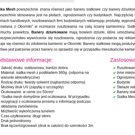
tka Mesh
powszechnie znana również jako banery siatkowe czy banery dziurkowa
szechnie stosowana jest na płotach, ogrodzeniach czy budynkach. Najczęściej 
eriach handlowych, rusztowaniach firm budowlanych reklamując produkty, wyprzed
owlana z Oborniki" w rozmiarze rusztowania na całą ścianę kamiennicy. Sia
muchy powietrza.
Banery dziurkowane
mają bowiem dziurki, które umożliwiaj
bezpieczeństwo wywrócenia się rusztowania, ogrodzenia czy podarcia się rekla
aje się również do zdobienia kamienic w Oborniki. Banery siatkowe mogą posłużyć
liwe jest patrzenie przez banery co sprawdzi się w przypadku mieszkańców kamie
dstawowe informacje:
Zastosowa
Jakość druku: outdoorowa, bardzo dobra
Rusztowan
Materiał: siatka mesh z podkładem 360g. (odporna na
Inne miejs
warunki atmosferyczne)
Ogrodzeni
Rodzaj druku: twardy solwent (najbardziej odporny)
Budynki
Możliwy druk UV (zapytaj o szczegóły)
Stelaże r
Oczkowanie: w cenie (co 50cm)
Banery sia
*
Siatka mesh domyślnie jest oczkowana. W przypadku
Siatka Mes
*
rezygnacji z oczkowania prosimy o informację podczas
składania zamówienia.
Możliwość wykończenia tunelem
Czas użytkowania: długi okres
Druk jednostronny
Brak łączeń/zgrzewań (druk w całości) do szerokości 3m.