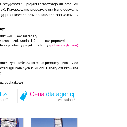
na przygotowaniu projektu graficznego dla produktu
pisy). Przygotowane propozycje graficzne odsyłamy
tają produkowane oraz dostarczane pod wskazany
zny:
100zł
+ ew. materiały
netto
y czas oczekiwania: 1-2 dni + ew. poprawki
arczyć własny projekt graficzny (
pobierz wytyczne)
ejszych ilości Siatki Mesh produkcja trwa już od
przeciągu kolejnych kilku dni. Banery dziurkowane
).
raz odblaskowe).
 zł
Cena
dla agencji
za m
2
wg. ustaleń