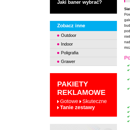
Jaki baner wybrać?
Sia
Pow
gal
Zobacz inne
bud
pod
Outdoor
nie
nad
Indoor
moż
Poligrafia
Po
Grawer
PAKIETY
REKLAMOWE
Gotowe
Skuteczne
Tanie zestawy